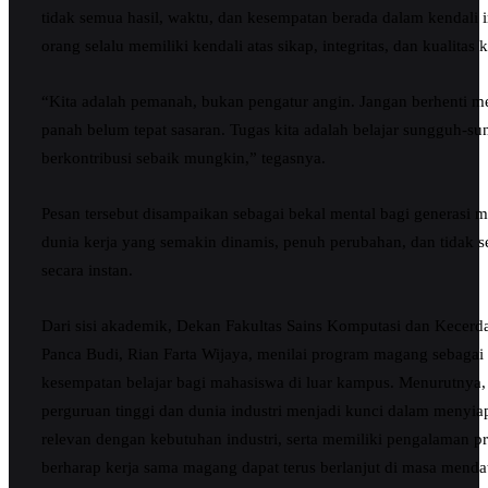
tidak semua hasil, waktu, dan kesempatan berada dalam kendali 
orang selalu memiliki kendali atas sikap, integritas, dan kualitas 
“Kita adalah pemanah, bukan pengatur angin. Jangan berhenti 
panah belum tepat sasaran. Tugas kita adalah belajar sungguh-sun
berkontribusi sebaik mungkin,” tegasnya.
Pesan tersebut disampaikan sebagai bekal mental bagi generasi
dunia kerja yang semakin dinamis, penuh perubahan, dan tidak s
secara instan.
Dari sisi akademik, Dekan Fakultas Sains Komputasi dan Kecerda
Panca Budi, Rian Farta Wijaya, menilai program magang sebagai
kesempatan belajar bagi mahasiswa di luar kampus. Menurutnya, 
perguruan tinggi dan dunia industri menjadi kunci dalam menyiap
relevan dengan kebutuhan industri, serta memiliki pengalaman pra
berharap kerja sama magang dapat terus berlanjut di masa menda