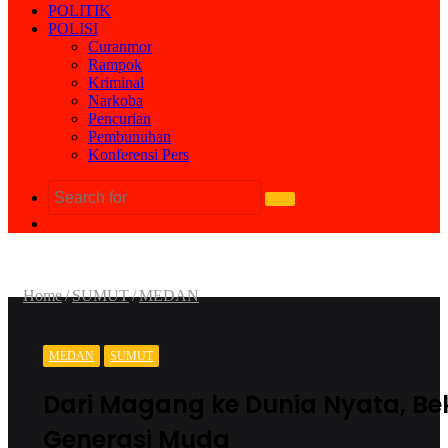
POLITIK
POLISI
Curanmor
Rampok
Kriminal
Narkoba
Pencurian
Pembunuhan
Konferensi Pers
Search
Random
for
Article
Home
/
SUMUT
/
MEDAN
MEDAN
SUMUT
Dari Magang ke Dunia Nyata, Bek
Generasi Muda