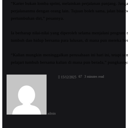
“Karier bukan lomba sprint, melainkan perjalanan panjang. Ja
perjalananmu dengan orang lain. Tujuan boleh sama, jalan bisa 
pertumbuhan diri,” pesannya.
Ia berharap nilai-nilai yang diperoleh selama menjalani program
tumbuh dan hidup bersama para lulusan, di mana pun mereka ber
“Kalian mungkin meninggalkan perusahaan ini hari ini, tetapi se
pelajari tumbuh bersama kalian di mana pun berada,” pungkasny
Send
67
3 minutes read
15/12/2025
an
email
admin