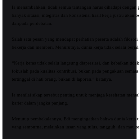
Ia menambahkan, tidak semua tantangan harus dihadapi dengan 
banyak situasi, integritas dan konsistensi hasil kerja justru akan b
daripada perdebatan.
Salah satu pesan yang mendapat perhatian peserta adalah filosofi
bekerja dan memberi. Menurutnya, dunia kerja tidak selalu berjal
“Kerja keras tidak selalu langsung diapresiasi, dan kebaikan tidak
fokuslah pada kualitas kontribusi, bukan pada pengakuan semata.
tertinggal di hati orang, bukan di laporan,” katanya.
Ia menilai sikap tersebut penting untuk menjaga kesehatan mental
karier dalam jangka panjang.
Menutup pembekalannya, Edi mengingatkan bahwa dunia kerja 
yang sempurna, melainkan insan yang tulus, tangguh, dan mau ter