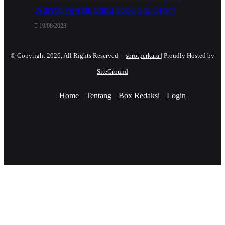
Wanita Pemilik Sabu Sabu 3,12 Gram
19/08/2023
© Copyright 2026, All Rights Reserved |
sorotperkara
| Proudly Hosted by
SiteGround
Home
Tentang
Box Redaksi
Login
Facebook
Twitter
YouTube
Instagram
Facebook
Twitter
WhatsApp
Telegram
Viber