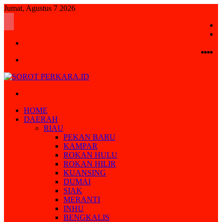
Jumat, Agustus 7 2026
S
R
Log
A
In
Fac
Twi
Y
I
Menu
Search
for
HOME
DAERAH
RIAU
PEKAN BARU
KAMPAR
ROKAN HULU
ROKAN HILIR
KUANSING
DUMAI
SIAK
MERANTI
INHU
BENGKALIS