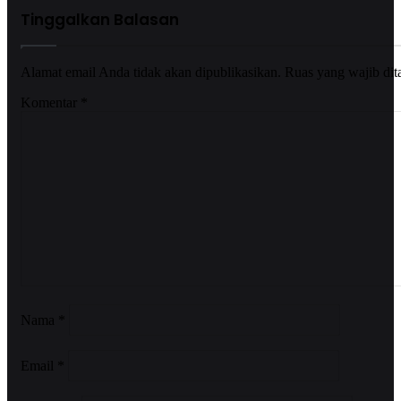
Tinggalkan Balasan
Alamat email Anda tidak akan dipublikasikan.
Ruas yang wajib dit
Komentar
*
Nama
*
Email
*