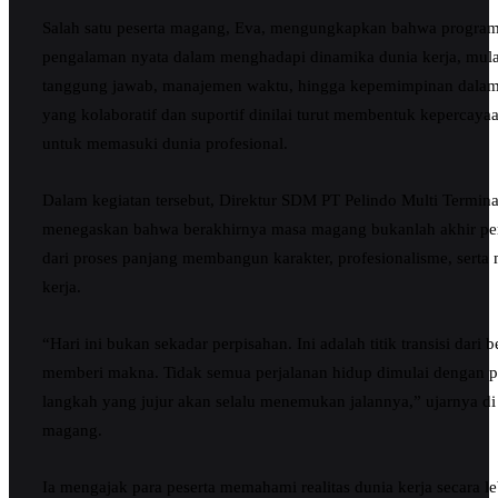
Salah satu peserta magang, Eva, mengungkapkan bahwa progr
pengalaman nyata dalam menghadapi dinamika dunia kerja, mulai
tanggung jawab, manajemen waktu, hingga kepemimpinan dalam 
yang kolaboratif dan suportif dinilai turut membentuk kepercayaan
untuk memasuki dunia profesional.
Dalam kegiatan tersebut, Direktur SDM PT Pelindo Multi Terminal
menegaskan bahwa berakhirnya masa magang bukanlah akhir per
dari proses panjang membangun karakter, profesionalisme, serta 
kerja.
“Hari ini bukan sekadar perpisahan. Ini adalah titik transisi dari 
memberi makna. Tidak semua perjalanan hidup dimulai dengan pet
langkah yang jujur akan selalu menemukan jalannya,” ujarnya di
magang.
Ia mengajak para peserta memahami realitas dunia kerja secara 