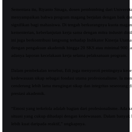
Sementara itu, Riyanto Sinaga, dosen pembimbing dari Universit
menyampaikan bahwa program magang berjalan dengan baik dan
signifikan bagi mahasiswa. Di tengah berkurangnya kuota maga
kementerian, keberlanjutan kerja sama dengan mitra industri dini
ini juga berkontribusi langsung terhadap Indikator Kinerja Utama
dengan pengakuan akademik hingga 20 SKS atau minimal 900 jam
adanya laporan kecelakaan kerja selama pelaksanaan program.
Dalam pembekalan tersebut, Edi juga menyoroti pentingnya kec
kedewasaan sikap sebagai fondasi utama profesionalisme. Ia me
cenderung lebih lama mengingat sikap dan integritas seseorang 
prestasi akademik.
“Emosi yang terkelola adalah bagian dari profesionalisme. Ada kr
situasi yang cukup dihadapi dengan kedewasaan. Dalam banyak ha
lebih kuat daripada reaktif,” ungkapnya.