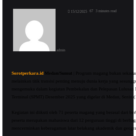
Send
67
3 minutes read
15/12/2025
an
email
admin
Sorotperkara.id
Medan/Sumut
| Program magang bukan sekadar 
melainkan titik transisi penting menuju dunia kerja yang sesungg
mengemuka dalam kegiatan Pembekalan dan Pelepasan Lulusan 
Terminal (SPMT) Desember 2025 yang digelar di Medan, Senin (
Kegiatan ini diikuti oleh 71 peserta magang yang berasal dari be
peserta merupakan mahasiswa dari 12 perguruan tinggi di berbag
mencerminkan keberagaman latar belakang akademik dan geogra