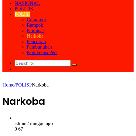
NASIONAL
POLITIK
POLISI
Curanmor
Rampok
Kriminal
Narkoba
Pencurian
Pembunuhan
Konferensi Pers
Search
Random
for
Article
Home
/
POLISI
/
Narkoba
Narkoba
admin
2 minggu ago
0
67