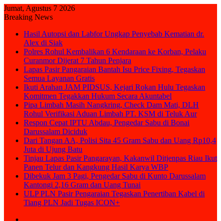
Jumat, Agustus 7 2026
Breaking News
Hasil Autopsi dan Labfor Ungkap Penyebab Kematian dr.
Alex di Siak
Polres Rohul Kembalikan 6 Kendaraan ke Korban, Pelaku
Curanmor Dijerat 7 Tahun Penjara
Lapas Pasir Pangaraian Bantah Isu Price Fixing, Tegaskan
Semua Layanan Gratis
Ikuti Arahan JAM PIDSUS, Kejari Rokan Hulu Tegaskan
Komitmen Tegakkan Hukum Secara Akuntabel
Pipa Limbah Masih Nangkring, Check Dam Mati, DLH
Rohul Verifikasi Aduan Limbah PT. KSM di Teluk Aur
Respon Cepat IPTU Abdau, Pengedar Sabu di Bonai
Darussalam Diciduk
Dari Tangan AA, Polisi Sita 45 Gram Sabu dan Uang Rp10,4
Juta di Ujung Batu
Tinjau Lapas Pasir Pangarayan, Kakanwil Ditjenpas Riau Ikut
Panen Telur dan Kangkung Hasil Karya WBP
Dibekuk Jam 3 Pagi, Pengedar Sabu di Kunto Darussalam
Kantongi 2,16 Gram dan Uang Tunai
ULP PLN Pasir Pengaraian Tegaskan Penertiban Kabel di
Tiang PLN Jadi Tugas ICON+
Sidebar