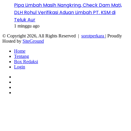
Pipa Limbah Masih Nangkring, Check Dam Mati,
DLH Rohul Verifikasi Aduan Limbah PT. KSM di
Teluk Aur
1 minggu ago
© Copyright 2026, All Rights Reserved |
sorotperkara
| Proudly
Hosted by
SiteGround
Home
Tentang
Box Redaksi
Login
Facebook
Twitter
YouTube
Instagram
Back
to
top
button