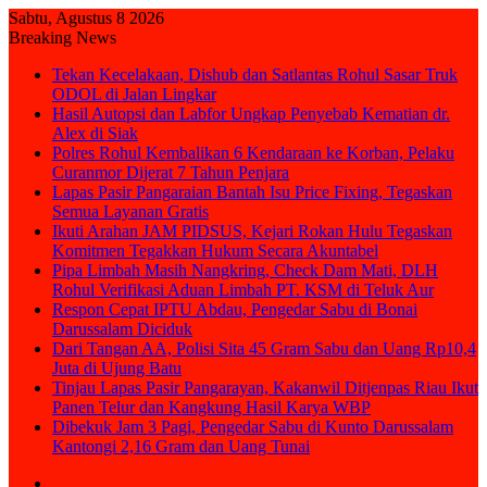
Sabtu, Agustus 8 2026
Breaking News
Tekan Kecelakaan, Dishub dan Satlantas Rohul Sasar Truk
ODOL di Jalan Lingkar
Hasil Autopsi dan Labfor Ungkap Penyebab Kematian dr.
Alex di Siak
Polres Rohul Kembalikan 6 Kendaraan ke Korban, Pelaku
Curanmor Dijerat 7 Tahun Penjara
Lapas Pasir Pangaraian Bantah Isu Price Fixing, Tegaskan
Semua Layanan Gratis
Ikuti Arahan JAM PIDSUS, Kejari Rokan Hulu Tegaskan
Komitmen Tegakkan Hukum Secara Akuntabel
Pipa Limbah Masih Nangkring, Check Dam Mati, DLH
Rohul Verifikasi Aduan Limbah PT. KSM di Teluk Aur
Respon Cepat IPTU Abdau, Pengedar Sabu di Bonai
Darussalam Diciduk
Dari Tangan AA, Polisi Sita 45 Gram Sabu dan Uang Rp10,4
Juta di Ujung Batu
Tinjau Lapas Pasir Pangarayan, Kakanwil Ditjenpas Riau Ikut
Panen Telur dan Kangkung Hasil Karya WBP
Dibekuk Jam 3 Pagi, Pengedar Sabu di Kunto Darussalam
Kantongi 2,16 Gram dan Uang Tunai
Sidebar