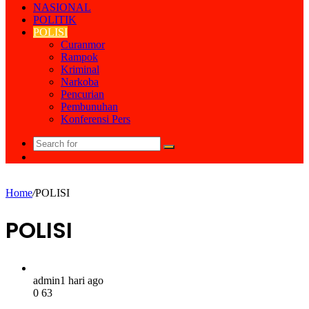
NASIONAL
POLITIK
POLISI
Curanmor
Rampok
Kriminal
Narkoba
Pencurian
Pembunuhan
Konferensi Pers
Search
Random
for
Article
Home
/
POLISI
POLISI
admin
1 hari ago
0
63