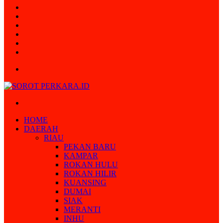
Random
Article
Log
In
Instagram
YouTube
Twitter
Facebook
Menu
Search
for
HOME
DAERAH
RIAU
PEKAN BARU
KAMPAR
ROKAN HULU
ROKAN HILIR
KUANSING
DUMAI
SIAK
MERANTI
INHU