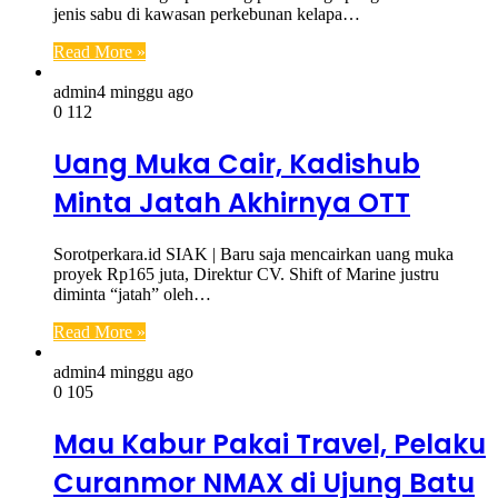
jenis sabu di kawasan perkebunan kelapa…
Read More »
admin
4 minggu ago
0
112
Uang Muka Cair, Kadishub
Minta Jatah Akhirnya OTT
Sorotperkara.id SIAK | Baru saja mencairkan uang muka
proyek Rp165 juta, Direktur CV. Shift of Marine justru
diminta “jatah” oleh…
Read More »
admin
4 minggu ago
0
105
Mau Kabur Pakai Travel, Pelaku
Curanmor NMAX di Ujung Batu