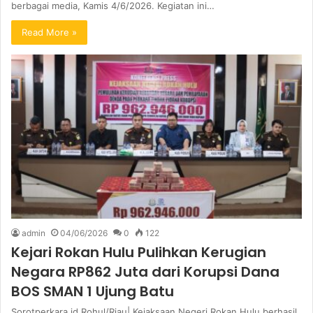
berbagai media, Kamis 4/6/2026. Kegiatan ini…
Read More »
admin
04/06/2026
0
122
Kejari Rokan Hulu Pulihkan Kerugian
Negara RP862 Juta dari Korupsi Dana
BOS SMAN 1 Ujung Batu
Sorotperkara.id Rohul/Riau| Kejaksaan Negeri Rokan Hulu berhasil