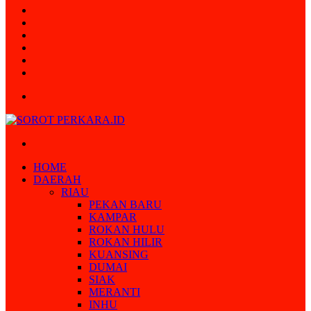
Random
Article
Log
In
Instagram
YouTube
Twitter
Facebook
Menu
Search
for
HOME
DAERAH
RIAU
PEKAN BARU
KAMPAR
ROKAN HULU
ROKAN HILIR
KUANSING
DUMAI
SIAK
MERANTI
INHU