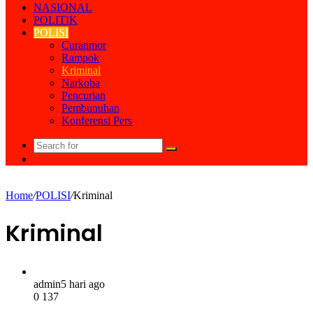
NASIONAL
POLITIK
POLISI
Curanmor
Rampok
Kriminal
Narkoba
Pencurian
Pembunuhan
Konferensi Pers
Search
Random
for
Article
Home
/
POLISI
/
Kriminal
Kriminal
admin
5 hari ago
0
137