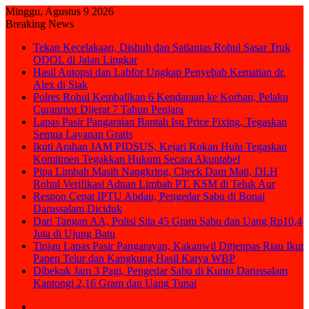
Minggu, Agustus 9 2026
Breaking News
Tekan Kecelakaan, Dishub dan Satlantas Rohul Sasar Truk
ODOL di Jalan Lingkar
Hasil Autopsi dan Labfor Ungkap Penyebab Kematian dr.
Alex di Siak
Polres Rohul Kembalikan 6 Kendaraan ke Korban, Pelaku
Curanmor Dijerat 7 Tahun Penjara
Lapas Pasir Pangaraian Bantah Isu Price Fixing, Tegaskan
Semua Layanan Gratis
Ikuti Arahan JAM PIDSUS, Kejari Rokan Hulu Tegaskan
Komitmen Tegakkan Hukum Secara Akuntabel
Pipa Limbah Masih Nangkring, Check Dam Mati, DLH
Rohul Verifikasi Aduan Limbah PT. KSM di Teluk Aur
Respon Cepat IPTU Abdau, Pengedar Sabu di Bonai
Darussalam Diciduk
Dari Tangan AA, Polisi Sita 45 Gram Sabu dan Uang Rp10,4
Juta di Ujung Batu
Tinjau Lapas Pasir Pangarayan, Kakanwil Ditjenpas Riau Ikut
Panen Telur dan Kangkung Hasil Karya WBP
Dibekuk Jam 3 Pagi, Pengedar Sabu di Kunto Darussalam
Kantongi 2,16 Gram dan Uang Tunai
Sidebar