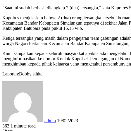
“Saat ini sudah berhasil ditangkap 2 (dua) tersangka,” kata Kapolre
Kapolres menjelaskan bahwa 2 (dua) orang tersangka tersebut bernam
Kecamatan Bandar Kabupaten Simalungun tepatnya di sekitar Jalan P
Kabupaten Batubara pada pukul 15.15 wib.
Ketiga tersangka yang masih dalam pengejaran team gabungan adal
warga Nagori Perlanaan Kecamatan Bandar Kabupaten Simalungun, 
Kami sampaikan kepada seluruh masyarakat apabila ada mengetahui k
menginformasikan ke nomor Kontak Kapolsek Perdagangan di Nomor
menghimbau kepada pihak keluarga yang mengetahui persembunyian da
Laporan:Bobby sihite
Send
an
email
admin
19/02/2023
363
1 minute read
Facebook
Twitter
LinkedIn
Tumblr
Pinterest
Reddit
VKontakte
Odnoklassniki
Pocket
WhatsApp
Share
Print