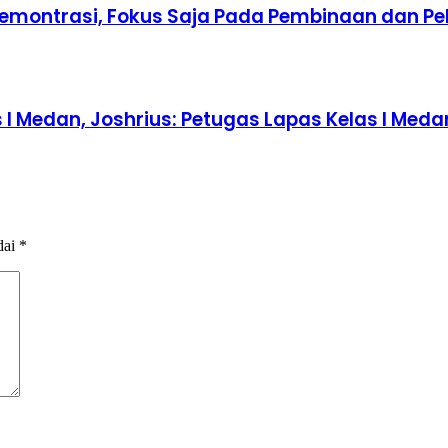
Demontrasi, Fokus Saja Pada Pembinaan dan P
s I Medan, Joshrius: Petugas Lapas Kelas I M
dai
*