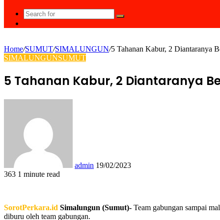
Search
Random
for
Article
Home
/
SUMUT
/
SIMALUNGUN
/
5 Tahanan Kabur, 2 Diantaranya B
SIMALUNGUN
SUMUT
5 Tahanan Kabur, 2 Diantaranya Be
Send
an
email
admin
19/02/2023
363
1 minute read
Facebook
Twitter
LinkedIn
Tumblr
Pinterest
Reddit
VKontakte
Odnoklassniki
Pocket
WhatsApp
Share
Print
via
Email
SorotPerkara.id
Simalungun (Sumut)-
Team gabungan sampai malam
diburu oleh team gabungan.