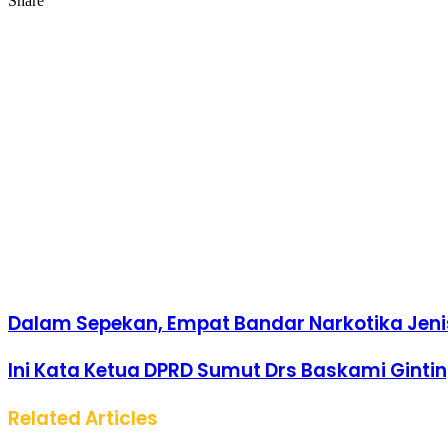
Share
via
Facebook
Twitter
LinkedIn
Tumblr
Pinterest
Reddit
VKontakte
Odnoklassniki
Pocket
Share
Print
Email
via
Email
Dalam Sepekan, Empat Bandar Narkotika Jenis
Ini Kata Ketua DPRD Sumut Drs Baskami Ginti
Related Articles