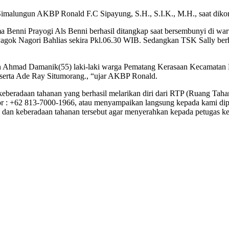
s Simalungun AKBP Ronald F.C Sipayung, S.H., S.I.K., M.H., saat diko
a Benni Prayogi Als Benni berhasil ditangkap saat bersembunyi di war
agok Nagori Bahlias sekira Pkl.06.30 WIB. Sedangkan TSK Sally berh
ah Ahmad Damanik(55) laki-laki warga Pematang Kerasaan Kecamatan B
serta Ade Ray Situmorang., “ujar AKBP Ronald.
eberadaan tahanan yang berhasil melarikan diri dari RTP (Ruang Tah
 : +62 813-7000-1966, atau menyampaikan langsung kepada kami dip
n keberadaan tahanan tersebut agar menyerahkan kepada petugas kepo