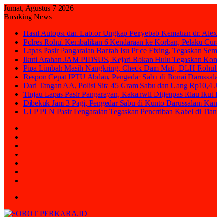
Jumat, Agustus 7 2026
Breaking News
Hasil Autopsi dan Labfor Ungkap Penyebab Kematian dr. Alex
Polres Rohul Kembalikan 6 Kendaraan ke Korban, Pelaku Cura
Lapas Pasir Pangaraian Bantah Isu Price Fixing, Tegaskan Se
Ikuti Arahan JAM PIDSUS, Kejari Rokan Hulu Tegaskan Ko
Pipa Limbah Masih Nangkring, Check Dam Mati, DLH Rohul 
Respon Cepat IPTU Abdau, Pengedar Sabu di Bonai Darussal
Dari Tangan AA, Polisi Sita 45 Gram Sabu dan Uang Rp10,4 J
Tinjau Lapas Pasir Pangarayan, Kakanwil Ditjenpas Riau Iku
Dibekuk Jam 3 Pagi, Pengedar Sabu di Kunto Darussalam Kan
ULP PLN Pasir Pengaraian Tegaskan Penertiban Kabel di Ti
Sidebar
Random
Article
Log
In
Instagram
YouTube
Twitter
Facebook
Menu