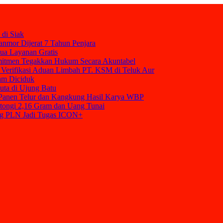
 di Siak
nmor Dijerat 7 Tahun Penjara
mua Layanan Gratis
mitmen Tegakkan Hukum Secara Akuntabel
Verifikasi Aduan Limbah PT. KSM di Teluk Aur
am Diciduk
uta di Ujung Batu
t Panen Telur dan Kangkung Hasil Karya WBP
tongi 2,16 Gram dan Uang Tunai
ang PLN Jadi Tugas ICON+