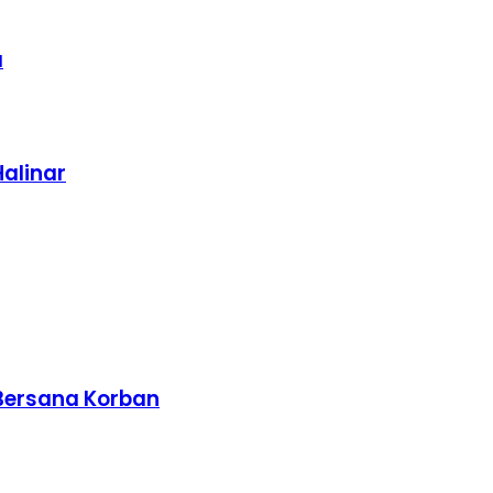
a
alinar
 Bersana Korban