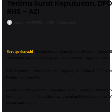
Terima Surat Keputusan, DP
RHS – AZI
Send
admin
13/09/2024
640
1 minute read
an
email
Sorotperkara.id
Medan/Sumut|
Ketua Dewan Pimpinan Daerah Ik
( SK) untuk mendukung Pasangan Calon (Paslon) Bupati dan Wakil
Surat Keputusan tersebut diterima langsung oleh Ketua DPD IPK Si
Propinsi Sumatera Utara.
Dalam amanatnya, Bastian Panggabean selaku ketua IPK Propinsi 
Simalungun untuk fokus dalam mengantarkan Paslon Bupati dan W
Bupati Simalungun.