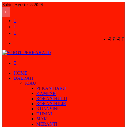
Sabtu, Agustus 8 2026
Sidebar
Random
Article
Log
In
Faceboo
Twitte
You
I
Menu
Search
for
HOME
DAERAH
RIAU
PEKAN BARU
KAMPAR
ROKAN HULU
ROKAN HILIR
KUANSING
DUMAI
SIAK
MERANTI