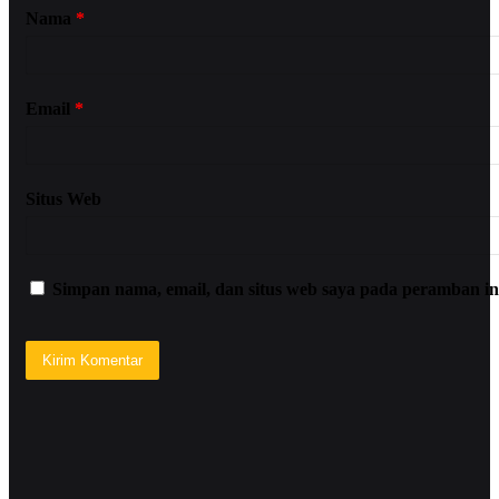
Nama
*
Email
*
Situs Web
Simpan nama, email, dan situs web saya pada peramban in