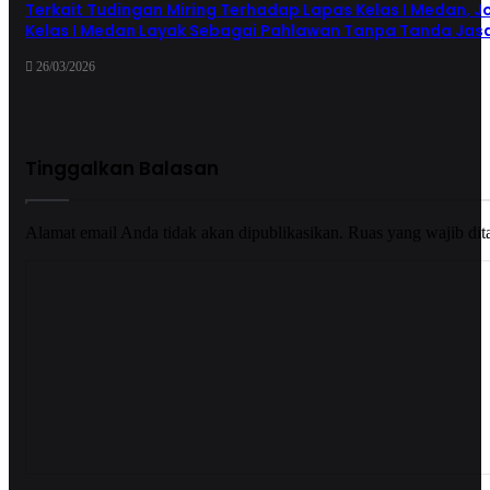
Terkait Tudingan Miring Terhadap Lapas Kelas I Medan, J
Kelas I Medan Layak Sebagai Pahlawan Tanpa Tanda Jas
26/03/2026
Tinggalkan Balasan
Alamat email Anda tidak akan dipublikasikan.
Ruas yang wajib dit