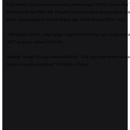
Usai terima Surat Keputusan untuk pemenangan Paslon Bupati da
diberikan Ketua DPD IPK Propinsi Sumatera utara sifatnya final da
untuk memenangkan Paslon Bupati dan Wakil Bupati RHS – AZI .
“Mengingat waktu yang sangat singkat ini tentunya apa yang menj
AZI” ucapnya Jumat (13/9/24).
Martogi Sinaga SH juga menambahkan” Kita juga siap untuk menjag
sesuai yang kita harapkan” sebutnya. (Boby)