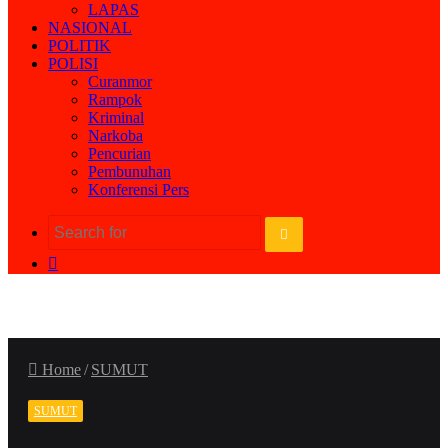
LAPAS
NASIONAL
POLITIK
POLISI
Curanmor
Rampok
Kriminal
Narkoba
Pencurian
Pembunuhan
Konferensi Pers
Search
Random
for
Article
Home
/
SUMUT
SUMUT