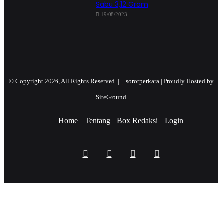
Sabu 3,12 Gram
19/08/2023
© Copyright 2026, All Rights Reserved |
sorotperkara
| Proudly Hosted by
SiteGround
Home
Tentang
Box Redaksi
Login
Facebook
Twitter
YouTube
Instagram