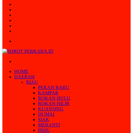
Random
Article
Log
In
Instagram
YouTube
Twitter
Facebook
Menu
Search
for
HOME
DAERAH
RIAU
PEKAN BARU
KAMPAR
ROKAN HULU
ROKAN HILIR
KUANSING
DUMAI
SIAK
MERANTI
INHU