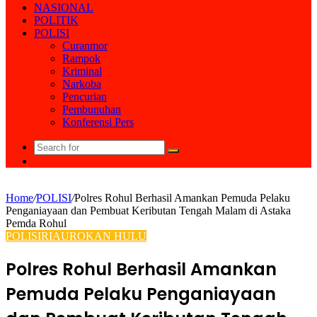
NASIONAL
POLITIK
POLISI
Curanmor
Rampok
Kriminal
Narkoba
Pencurian
Pembunuhan
Konferensi Pers
Search
Random
for
Article
Home
/
POLISI
/
Polres Rohul Berhasil Amankan Pemuda Pelaku
Penganiayaan dan Pembuat Keributan Tengah Malam di Astaka
Pemda Rohul
POLISI
RIAU
ROKAN HULU
Polres Rohul Berhasil Amankan
Pemuda Pelaku Penganiayaan