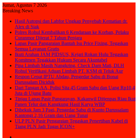
Jumat, Agustus 7 2026
Breaking News
Hasil Autopsi dan Labfor Ungkap Penyebab Kematian dr.
Alex di Siak
Polres Rohul Kembalikan 6 Kendaraan ke Korban, Pelaku
Curanmor Dijerat 7 Tahun Penjara
Lapas Pasir Pangaraian Bantah Isu Price Fixing, Tegaskan
Semua Layanan Gratis
Ikuti Arahan JAM PIDSUS, Kejari Rokan Hulu Tegaskan
Komitmen Tegakkan Hukum Secara Akuntabel
Pipa Limbah Masih Nangkring, Check Dam Mati, DLH
Rohul Verifikasi Aduan Limbah PT. KSM di Teluk Aur
Respon Cepat IPTU Abdau, Pengedar Sabu di Bonai
Darussalam Diciduk
Dari Tangan AA, Polisi Sita 45 Gram Sabu dan Uang Rp10,4
Juta di Ujung Batu
Tinjau Lapas Pasir Pangarayan, Kakanwil Ditjenpas Riau Ikut
Panen Telur dan Kangkung Hasil Karya WBP
Dibekuk Jam 3 Pagi, Pengedar Sabu di Kunto Darussalam
Kantongi 2,16 Gram dan Uang Tunai
ULP PLN Pasir Pengaraian Tegaskan Penertiban Kabel di
Tiang PLN Jadi Tugas ICON+
Sidebar