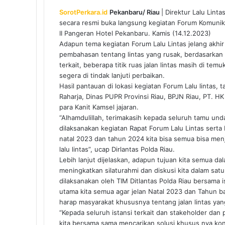
SorotPerkara.id
Pekanbaru/ Riau
| Direktur Lalu Lint
secara resmi buka langsung kegiatan Forum Komunikas
II Pangeran Hotel Pekanbaru. Kamis (14.12.2023)
Adapun tema kegiatan Forum Lalu Lintas jelang akhir
pembahasan tentang lintas yang rusak, berdasarkan ha
terkait, beberapa titik ruas jalan lintas masih di tem
segera di tindak lanjuti perbaikan.
Hasil pantauan di lokasi kegiatan Forum Lalu lintas, t
Raharja, Dinas PUPR Provinsi Riau, BPJN Riau, PT. HK
para Kanit Kamsel jajaran.
“Alhamdulillah, terimakasih kepada seluruh tamu und
dilaksanakan kegiatan Rapat Forum Lalu Lintas sert
natal 2023 dan tahun 2024 kita bisa semua bisa men
lalu lintas”, ucap Dirlantas Polda Riau.
Lebih lanjut dijelaskan, adapun tujuan kita semua dal
meningkatkan silaturahmi dan diskusi kita dalam satu 
dilaksanakan oleh TIM Ditlantas Polda Riau bersama ist
utama kita semua agar jelan Natal 2023 dan Tahun ba
harap masyarakat khususnya tentang jalan lintas yan
“Kepada seluruh istansi terkait dan stakeholder dan 
kita bersama sama mencarikan solusi khusus nya kondis