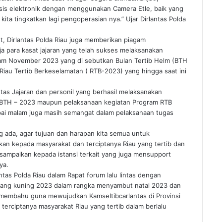
is elektronik dengan menggunakan Camera Etle, baik yang
kita tingkatkan lagi pengoperasian nya.” Ujar Dirlantas Polda
ut, Dirlantas Polda Riau juga memberikan piagam
a para kasat jajaran yang telah sukses melaksanakan
gram November 2023 yang di sebutkan Bulan Tertib Helm (BTH
 Riau Tertib Berkeselamatan ( RTB-2023) yang hingga saat ini
tas Jajaran dan personil yang berhasil melaksanakan
am BTH – 2023 maupun pelaksanaan kegiatan Program RTB
pai malam juga masih semangat dalam pelaksanaan tugas
ng ada, agar tujuan dan harapan kita semua untuk
aikan kepada masyarakat dan terciptanya Riau yang tertib dan
a sampaikan kepada istansi terkait yang juga mensupport
ya.
ntas Polda Riau dalam Rapat forum lalu lintas dengan
lancang kuning 2023 dalam rangka menyambut natal 2023 dan
u membahu guna mewujudkan Kamseltibcarlantas di Provinsi
 terciptanya masyarakat Riau yang tertib dalam berlalu