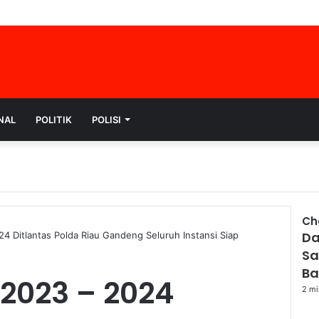
NAL
POLITIK
POLISI
Ch
Da
 Ditlantas Polda Riau Gandeng Seluruh Instansi Siap
Clo
Sa
Ba
2023 – 2024
2 mi