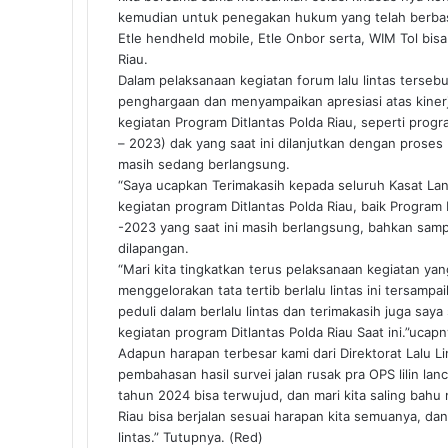
kemudian untuk penegakan hukum yang telah berbas
Etle hendheld mobile, Etle Onbor serta, WIM Tol bisa 
Riau.
Dalam pelaksanaan kegiatan forum lalu lintas terseb
penghargaan dan menyampaikan apresiasi atas kinerj
kegiatan Program Ditlantas Polda Riau, seperti pro
– 2023) dak yang saat ini dilanjutkan dengan proses
masih sedang berlangsung.
“Saya ucapkan Terimakasih kepada seluruh Kasat Lan
kegiatan program Ditlantas Polda Riau, baik Progr
-2023 yang saat ini masih berlangsung, bahkan sam
dilapangan.
“Mari kita tingkatkan terus pelaksanaan kegiatan ya
menggelorakan tata tertib berlalu lintas ini tersamp
peduli dalam berlalu lintas dan terimakasih juga say
kegiatan program Ditlantas Polda Riau Saat ini.”ucapn
Adapun harapan terbesar kami dari Direktorat Lalu Li
pembahasan hasil survei jalan rusak pra OPS lilin 
tahun 2024 bisa terwujud, dan mari kita saling bah
Riau bisa berjalan sesuai harapan kita semuanya, dan
lintas.” Tutupnya. (Red)