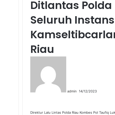
Ditlantas Pold
Seluruh Instan
Kamseltibcarlan
Riau
Send
an
email
admin
14/12/2023
Facebook
Twitter
LinkedIn
Tumblr
Pinterest
Reddit
VKontakte
Odnoklassniki
Pocket
WhatsApp
Share
Print
via
Email
Direktur Lalu Lintas Polda Riau Kombes Pol Taufiq Lu