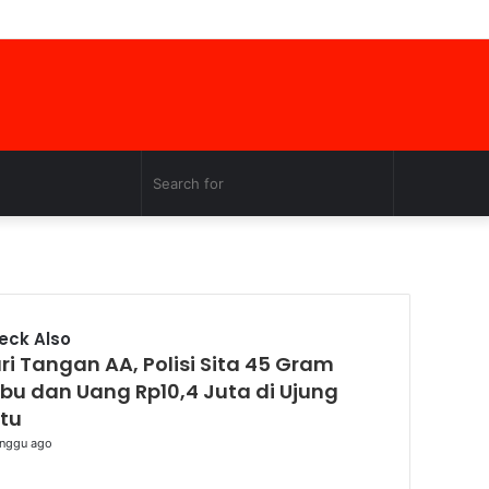
Facebook
Twitter
YouTube
Instagram
Log
Random
Sidebar
In
Article
Random
Search
Article
for
eck Also
ri Tangan AA, Polisi Sita 45 Gram
se
bu dan Uang Rp10,4 Juta di Ujung
tu
nggu ago