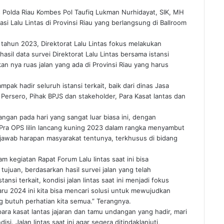
as Polda Riau Kombes Pol Taufiq Lukman Nurhidayat, SIK, MH
i Lalu Lintas di Provinsi Riau yang berlangsung di Ballroom
 tahun 2023, Direktorat Lalu Lintas fokus melakukan
sil data survei Direktorat Lalu Lintas bersama istansi
ukan nya ruas jalan yang ada di Provinsi Riau yang harus
ampak hadir seluruh istansi terkait, baik dari dinas Jasa
 Persero, Pihak BPJS dan stakeholder, Para Kasat lantas dan
angan pada hari yang sangat luar biasa ini, dengan
a Pra OPS lilin lancang kuning 2023 dalam rangka menyambut
jawab harapan masyarakat tentunya, terkhusus di bidang
am kegiatan Rapat Forum Lalu lintas saat ini bisa
tujuan, berdasarkan hasil survei jalan yang telah
ansi terkait, kondisi jalan lintas saat ini menjadi fokus
ru 2024 ini kita bisa mencari solusi untuk mewujudkan
g butuh perhatian kita semua.” Terangnya.
para kasat lantas jajaran dan tamu undangan yang hadir, mari
i. Jalan lintas saat ini agar segera ditindaklanjuti,