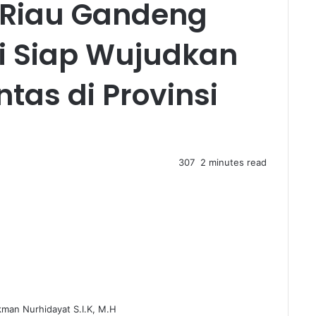
a Riau Gandeng
si Siap Wujudkan
tas di Provinsi
307
2 minutes read
kman Nurhidayat S.I.K, M.H