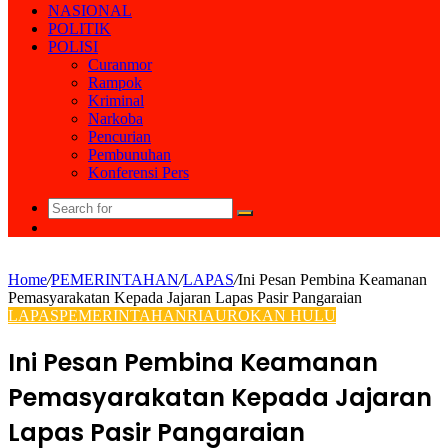
NASIONAL
POLITIK
POLISI
Curanmor
Rampok
Kriminal
Narkoba
Pencurian
Pembunuhan
Konferensi Pers
Search
Random
for
Article
Home
/
PEMERINTAHAN
/
LAPAS
/
Ini Pesan Pembina Keamanan
Pemasyarakatan Kepada Jajaran Lapas Pasir Pangaraian
LAPAS
PEMERINTAHAN
RIAU
ROKAN HULU
Ini Pesan Pembina Keamanan
Pemasyarakatan Kepada Jajaran
Lapas Pasir Pangaraian