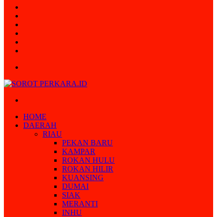
Random
Article
Log
In
Instagram
YouTube
Twitter
Facebook
Menu
Search
for
HOME
DAERAH
RIAU
PEKAN BARU
KAMPAR
ROKAN HULU
ROKAN HILIR
KUANSING
DUMAI
SIAK
MERANTI
INHU