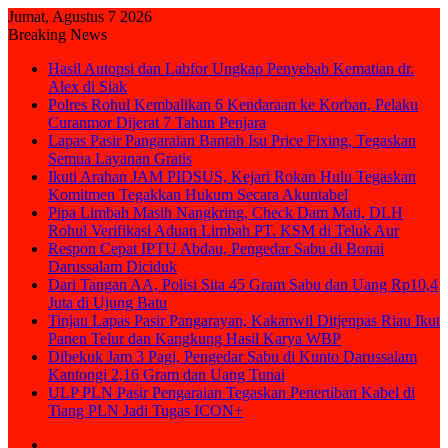
Jumat, Agustus 7 2026
Breaking News
Hasil Autopsi dan Labfor Ungkap Penyebab Kematian dr.
Alex di Siak
Polres Rohul Kembalikan 6 Kendaraan ke Korban, Pelaku
Curanmor Dijerat 7 Tahun Penjara
Lapas Pasir Pangaraian Bantah Isu Price Fixing, Tegaskan
Semua Layanan Gratis
Ikuti Arahan JAM PIDSUS, Kejari Rokan Hulu Tegaskan
Komitmen Tegakkan Hukum Secara Akuntabel
Pipa Limbah Masih Nangkring, Check Dam Mati, DLH
Rohul Verifikasi Aduan Limbah PT. KSM di Teluk Aur
Respon Cepat IPTU Abdau, Pengedar Sabu di Bonai
Darussalam Diciduk
Dari Tangan AA, Polisi Sita 45 Gram Sabu dan Uang Rp10,4
Juta di Ujung Batu
Tinjau Lapas Pasir Pangarayan, Kakanwil Ditjenpas Riau Ikut
Panen Telur dan Kangkung Hasil Karya WBP
Dibekuk Jam 3 Pagi, Pengedar Sabu di Kunto Darussalam
Kantongi 2,16 Gram dan Uang Tunai
ULP PLN Pasir Pengaraian Tegaskan Penertiban Kabel di
Tiang PLN Jadi Tugas ICON+
Sidebar