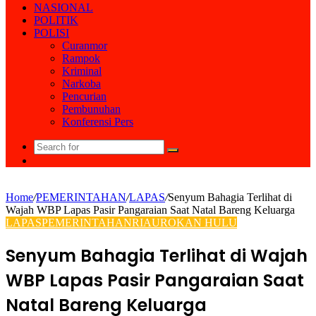
NASIONAL
POLITIK
POLISI
Curanmor
Rampok
Kriminal
Narkoba
Pencurian
Pembunuhan
Konferensi Pers
Search
Random
for
Article
Home
/
PEMERINTAHAN
/
LAPAS
/
Senyum Bahagia Terlihat di
Wajah WBP Lapas Pasir Pangaraian Saat Natal Bareng Keluarga
LAPAS
PEMERINTAHAN
RIAU
ROKAN HULU
Senyum Bahagia Terlihat di Wajah
WBP Lapas Pasir Pangaraian Saat
Natal Bareng Keluarga