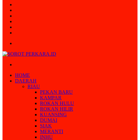
Random
Article
Log
In
Instagram
YouTube
Twitter
Facebook
Menu
Search
for
HOME
DAERAH
RIAU
PEKAN BARU
KAMPAR
ROKAN HULU
ROKAN HILIR
KUANSING
DUMAI
SIAK
MERANTI
INHU