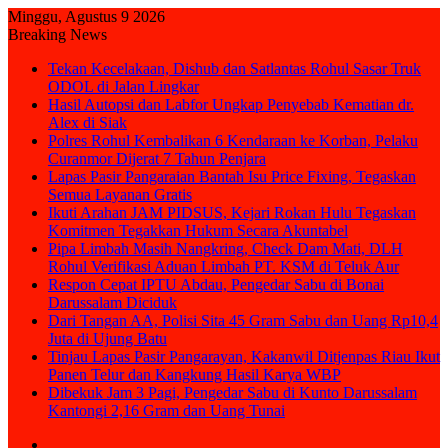
Minggu, Agustus 9 2026
Breaking News
Tekan Kecelakaan, Dishub dan Satlantas Rohul Sasar Truk
ODOL di Jalan Lingkar
Hasil Autopsi dan Labfor Ungkap Penyebab Kematian dr.
Alex di Siak
Polres Rohul Kembalikan 6 Kendaraan ke Korban, Pelaku
Curanmor Dijerat 7 Tahun Penjara
Lapas Pasir Pangaraian Bantah Isu Price Fixing, Tegaskan
Semua Layanan Gratis
Ikuti Arahan JAM PIDSUS, Kejari Rokan Hulu Tegaskan
Komitmen Tegakkan Hukum Secara Akuntabel
Pipa Limbah Masih Nangkring, Check Dam Mati, DLH
Rohul Verifikasi Aduan Limbah PT. KSM di Teluk Aur
Respon Cepat IPTU Abdau, Pengedar Sabu di Bonai
Darussalam Diciduk
Dari Tangan AA, Polisi Sita 45 Gram Sabu dan Uang Rp10,4
Juta di Ujung Batu
Tinjau Lapas Pasir Pangarayan, Kakanwil Ditjenpas Riau Ikut
Panen Telur dan Kangkung Hasil Karya WBP
Dibekuk Jam 3 Pagi, Pengedar Sabu di Kunto Darussalam
Kantongi 2,16 Gram dan Uang Tunai
Sidebar