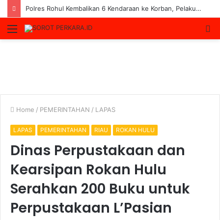
Lapas Pasir Pangaraian Bantah Isu Price Fixing, Tegaskan Semua Layanan Gratis
Menu
S
fo
Home
/
PEMERINTAHAN
/
LAPAS
LAPAS
PEMERINTAHAN
RIAU
ROKAN HULU
Dinas Perpustakaan dan
Kearsipan Rokan Hulu
Serahkan 200 Buku untuk
Perpustakaan L’Pasian