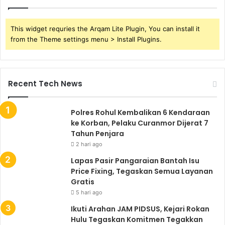
This widget requries the Arqam Lite Plugin, You can install it
from the Theme settings menu > Install Plugins.
Recent Tech News
Polres Rohul Kembalikan 6 Kendaraan
ke Korban, Pelaku Curanmor Dijerat 7
Tahun Penjara
2 hari ago
Lapas Pasir Pangaraian Bantah Isu
Price Fixing, Tegaskan Semua Layanan
Gratis
5 hari ago
Ikuti Arahan JAM PIDSUS, Kejari Rokan
Hulu Tegaskan Komitmen Tegakkan