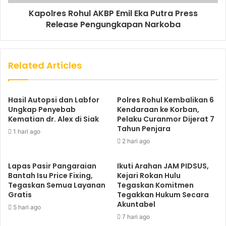
Kapolres Rohul AKBP Emil Eka Putra Press
Release Pengungkapan Narkoba
Related Articles
Hasil Autopsi dan Labfor
Polres Rohul Kembalikan 6
Ungkap Penyebab
Kendaraan ke Korban,
Kematian dr. Alex di Siak
Pelaku Curanmor Dijerat 7
Tahun Penjara
1 hari ago
2 hari ago
Lapas Pasir Pangaraian
Ikuti Arahan JAM PIDSUS,
Bantah Isu Price Fixing,
Kejari Rokan Hulu
Tegaskan Semua Layanan
Tegaskan Komitmen
Gratis
Tegakkan Hukum Secara
Akuntabel
5 hari ago
7 hari ago