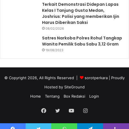
Terkait Demonstrasi Didepan Lapas
Kelas I Tanjung Gusta Medan,
Joshrius: Polisi yang memberikan Ijin
Harus Diberikan Saksi
08/02/2026
Satres Narkoba Polres Rohul Tangkap
Wanita Pemilik Sabu Sabu 3,12 Gram
19/08/2023
© Copyright 2026, All Rights Reserved |
sorotperkara
| Proudly
Hosted by
SiteGround
Home
Tentang
Box Redaksi
Login
Facebook
Twitter
YouTube
Instagram