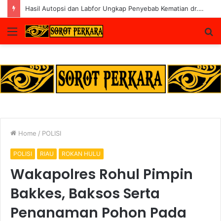
Hasil Autopsi dan Labfor Ungkap Penyebab Kematian dr. Alex di Siak
Menu
S
fo
Home
/
POLISI
POLISI
RIAU
ROKAN HULU
Wakapolres Rohul Pimpin
Bakkes, Baksos Serta
Penanaman Pohon Pada