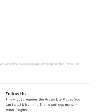
ari sukseskan pelaksanaan MTQ ke XX Kabupaten Rokan Hilir
Follow Us
This widget requries the Arqam Lite Plugin, You
can install it from the Theme settings menu >
Install Plugins.