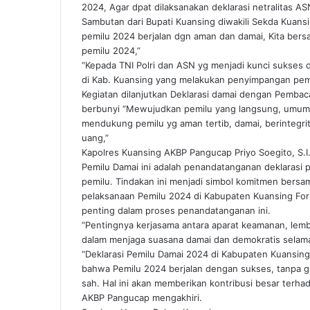
2024, Agar dpat dilaksanakan deklarasi netralitas ASN 
Sambutan dari Bupati Kuansing diwakili Sekda Kuan
pemilu 2024 berjalan dgn aman dan damai, Kita ber
pemilu 2024,”
“Kepada TNI Polri dan ASN yg menjadi kunci sukses 
di Kab. Kuansing yang melakukan penyimpangan pemi
Kegiatan dilanjutkan Deklarasi damai dengan Pembaca
berbunyi “Mewujudkan pemilu yang langsung, umum, b
mendukung pemilu yg aman tertib, damai, berintegrita
uang,”
Kapolres Kuansing AKBP Pangucap Priyo Soegito, S.I
Pemilu Damai ini adalah penandatanganan deklarasi p
pemilu. Tindakan ini menjadi simbol komitmen bers
pelaksanaan Pemilu 2024 di Kabupaten Kuansing Fork
penting dalam proses penandatanganan ini.
“Pentingnya kerjasama antara aparat keamanan, lemba
dalam menjaga suasana damai dan demokratis selama 
“Deklarasi Pemilu Damai 2024 di Kabupaten Kuansing
bahwa Pemilu 2024 berjalan dengan sukses, tanpa g
sah. Hal ini akan memberikan kontribusi besar terha
AKBP Pangucap mengakhiri.