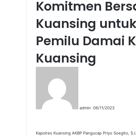
Komitmen Bers
Kuansing untu
Pemilu Damai 
Kuansing
Send
an
email
admin
06/11/2023
Facebook
Twitter
LinkedIn
Tumblr
Pinterest
Reddit
VKontakte
Odnoklassniki
Pocket
WhatsApp
Share
Print
via
Email
Kapolres Kuansing AKBP Pangucap Priyo Soegito, S.I.