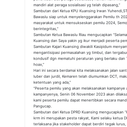
mandiri alat peraga sosialisasi yg telah dipasang,”
Sambutan dari Ketua KPU Kuansing Irwan Yuhendi,S
Bawaslu siap untuk menyelenggarakan Pemilu th 2024
masyarakat untuk mensukseskan pemilu 2024, Semog
berintegritas,”
Sambutan Ketua Bawaslu Riau mengucapkan “Selama
Kuansing dan Saya yakin yg ikur menjadi peserta p
Sambutan Kajari Kuansing diwakili Kasipidum menyamp
mengantisipasi permasalahan yg timbul, dan tergabu
kondusif dgn mematuhi peraturan yang berlaku dan T
hoax,”
Hari ini secara berdamai kita melaksanakan jalan san
luber dan jurdil, Kemaren telah diumumkan DCT, maka
ketentuan yang ada,”
“Peserta pemilu yang akan melaksanakan kampanye 
kampanyenya, Senin 06 November 2023 akan dilaksana
kami peserta pemilu dapat menertibkan secara mandiri
Pangucap.
Sambutan dari Ketua DPRD Kuansing mengucapkan “K
krm ini merupakan pesta rakyat, Kami selaku ketua D
terlaksana jika stakeholder dapat berdiri tegak lur