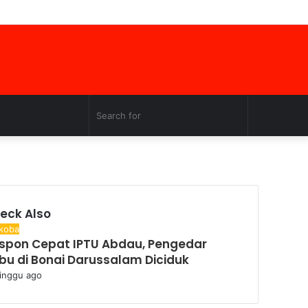
Facebook
Twitter
YouTube
Instagram
Log
Random
Sidebar
In
Article
Random
Search
Article
for
eck Also
se
koba
spon Cepat IPTU Abdau, Pengedar
bu di Bonai Darussalam Diciduk
inggu ago