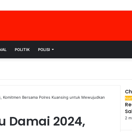
NAL
POLITIK
POLISI
Ch
24, Komitmen Bersama Polres Kuansing untuk Mewujudkan
Clo
Nar
Re
Sa
lu Damai 2024,
2 m