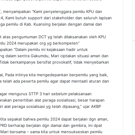
T, menyampaikan “Kami penyelenggara pemilu KPU dan
, Kami butuh support dari stakeholder dan seluruh lapisan
a pemilu di Kab. Kuansing berjalan dengan damai dan
t atas pengumuman DCT yg telah dilaksanakan oleh KPU
emilu 2024 merupakan org yg berkompeten”
aikan “Dalam pemilu ini kejaksaan hadir untuk
ng dalam sentra Gakumdu, Mari ciptakan situasi aman dan
idak berkampanye bersifat provokatif, tidak menyebarkan
tai, Pada intinya kita mengedepankan berpemilu yang baik,
 telah ada peserta pemilu agar dapat mentaati aturan dan
agar mengurus STTP 3 hari sebelum pelaksanaan
kan penertiban alat peraga sosialisasi, besar harapan
 alat peraga sosialisasi yg telah dipasang,” ujar AKBP
ita sepakat bahwa pemilu 2024 dapat berjalan dgn aman,
PRD berharap berjalan dgn damai dan gembira, ini dpat
us, Mari bersama – sama kita untuk mensukseskan pemilu