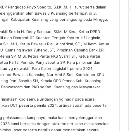
BP Pangucap Priyo Soegito, S.I.K.,M.H., turut serta dalam
selenggarakan oleh Bawaslu Kuansing bertempat di Jl.
 Tengah Kabupaten Kuansing yang berlangsung pada Minggu,
iwakili Sekda H. Dedy Sambudi SKM, M.Kes., Ketua DPRD
i oleh Danramil 02 Kuantan Tengah Kapten Inf Legimin,
ra SH, MH, Ketua Bawaslu Riau Alnofrizal, SE., M.IKom, Ketua
PU Kuansing Irwan Yuhendi,ST, Pimpinan Cabang Bank BRI
nsi SP, M.Si, Ketua Partai PKS Syafril ST, Ketua Partai
etua Partai Perindo Panji saputra SP, Para pimpinan dan
tau yg mewakili, Para Calon Legislatif pemilu 2024,
isioner Bawaslu Kuansing Nur Afni S.Sos, Komisioner KPU
nsing Roni Sasnita SH, Kepala OPD Pemda Kab. Kuansing,
ua Panwascam dan PKD seKab. Kuansing dan Masyarakat
imakasih kpd semua undangan yg hadir pada acara
mkan DCT peserta pemilu 2024, artinya sudah ada peserta
ang pelaksanaan kampanye, maka kami menyelenggarakan
er 2023 kami bersama dengan stakeholder akan melaksanakan
ghimbau agar peserta pemilu dapat menertibkan secara