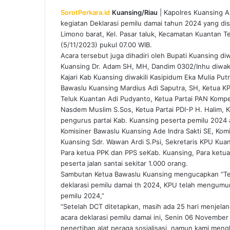
SorotPerkara.id
Kuansing/Riau
| Kapolres Kuansing AK
kegiatan Deklarasi pemilu damai tahun 2024 yang di
Limono barat, Kel. Pasar taluk, Kecamatan Kuantan
(5/11/2023) pukul 07.00 WIB.
Acara tersebut juga dihadiri oleh Bupati Kuansing d
Kuansing Dr. Adam SH, MH, Dandim 0302/Inhu diwakil
Kajari Kab Kuansing diwakili Kasipidum Eka Mulia Put
Bawaslu Kuansing Mardius Adi Saputra, SH, Ketua K
Teluk Kuantan Adi Pudyanto, Ketua Partai PAN Kompete
Nasdem Muslim S.Sos, Ketua Partai PDI-P H. Halim, K
pengurus partai Kab. Kuansing peserta pemilu 2024 a
Komisiner Bawaslu Kuansing Ade Indra Sakti SE, Kom
Kuansing Sdr. Wawan Ardi S.Psi, Sekretaris KPU Kua
Para ketua PPK dan PPS seKab. Kuansing, Para ket
peserta jalan santai sekitar 1.000 orang.
Sambutan Ketua Bawaslu Kuansing mengucapkan “Ter
deklarasi pemilu damai th 2024, KPU telah mengumu
pemilu 2024,”
“Setelah DCT ditetapkan, masih ada 25 hari menjel
acara deklarasi pemilu damai ini, Senin 06 Novemb
penertiban alat peraga sosialisasi, namun kami men