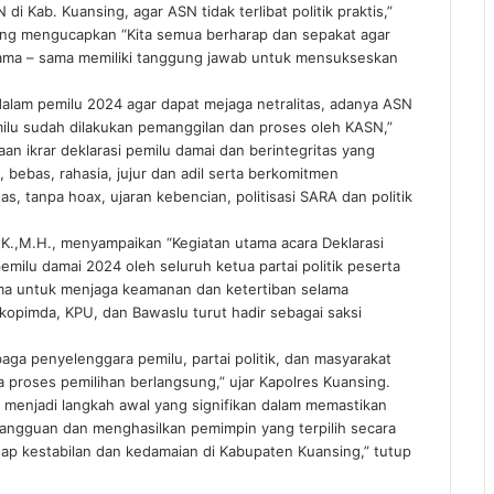
di Kab. Kuansing, agar ASN tidak terlibat politik praktis,”
sing mengucapkan “Kita semua berharap dan sepakat agar
sama – sama memiliki tanggung jawab untuk mensukseskan
dalam pemilu 2024 agar dapat mejaga netralitas, adanya ASN
lu sudah dilakukan pemanggilan dan proses oleh KASN,”
an ikrar deklarasi pemilu damai dan berintegritas yang
ebas, rahasia, jujur dan adil serta berkomitmen
s, tanpa hoax, ujaran kebencian, politisasi SARA dan politik
.K.,M.H., menyampaikan “Kegiatan utama acara Deklarasi
emilu damai 2024 oleh seluruh ketua partai politik peserta
ama untuk menjaga keamanan dan ketertiban selama
opimda, KPU, dan Bawaslu turut hadir sebagai saksi
ga penyelenggara pemilu, partai politik, dan masyarakat
proses pemilihan berlangsung,” ujar Kapolres Kuansing.
 menjadi langkah awal yang signifikan dalam memastikan
angguan dan menghasilkan pemimpin yang terpilih secara
dap kestabilan dan kedamaian di Kabupaten Kuansing,” tutup