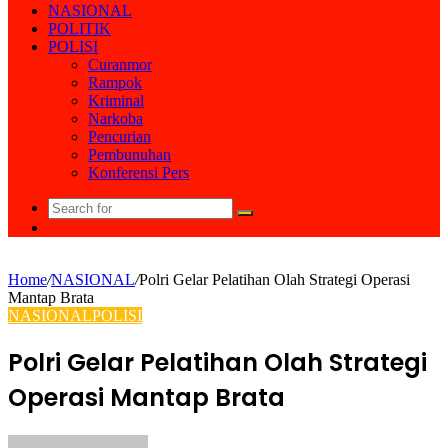
NASIONAL
POLITIK
POLISI
Curanmor
Rampok
Kriminal
Narkoba
Pencurian
Pembunuhan
Konferensi Pers
Search
Random
for
Article
Home
/
NASIONAL
/
Polri Gelar Pelatihan Olah Strategi Operasi
Mantap Brata
NASIONAL
POLISI
Polri Gelar Pelatihan Olah Strategi
Operasi Mantap Brata
Send