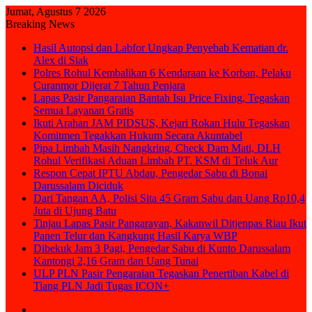
Jumat, Agustus 7 2026
Breaking News
Hasil Autopsi dan Labfor Ungkap Penyebab Kematian dr.
Alex di Siak
Polres Rohul Kembalikan 6 Kendaraan ke Korban, Pelaku
Curanmor Dijerat 7 Tahun Penjara
Lapas Pasir Pangaraian Bantah Isu Price Fixing, Tegaskan
Semua Layanan Gratis
Ikuti Arahan JAM PIDSUS, Kejari Rokan Hulu Tegaskan
Komitmen Tegakkan Hukum Secara Akuntabel
Pipa Limbah Masih Nangkring, Check Dam Mati, DLH
Rohul Verifikasi Aduan Limbah PT. KSM di Teluk Aur
Respon Cepat IPTU Abdau, Pengedar Sabu di Bonai
Darussalam Diciduk
Dari Tangan AA, Polisi Sita 45 Gram Sabu dan Uang Rp10,4
Juta di Ujung Batu
Tinjau Lapas Pasir Pangarayan, Kakanwil Ditjenpas Riau Ikut
Panen Telur dan Kangkung Hasil Karya WBP
Dibekuk Jam 3 Pagi, Pengedar Sabu di Kunto Darussalam
Kantongi 2,16 Gram dan Uang Tunai
ULP PLN Pasir Pengaraian Tegaskan Penertiban Kabel di
Tiang PLN Jadi Tugas ICON+
Sidebar