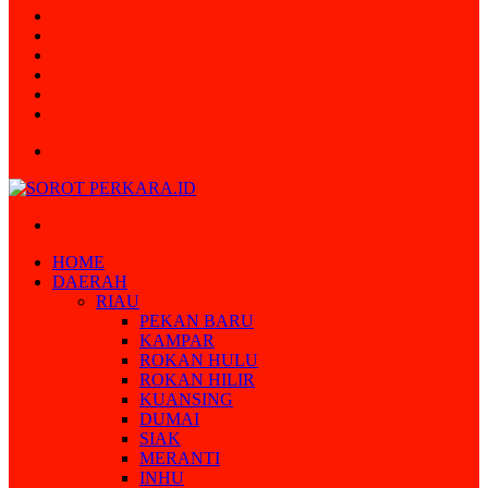
Random
Article
Log
In
Instagram
YouTube
Twitter
Facebook
Menu
Search
for
HOME
DAERAH
RIAU
PEKAN BARU
KAMPAR
ROKAN HULU
ROKAN HILIR
KUANSING
DUMAI
SIAK
MERANTI
INHU