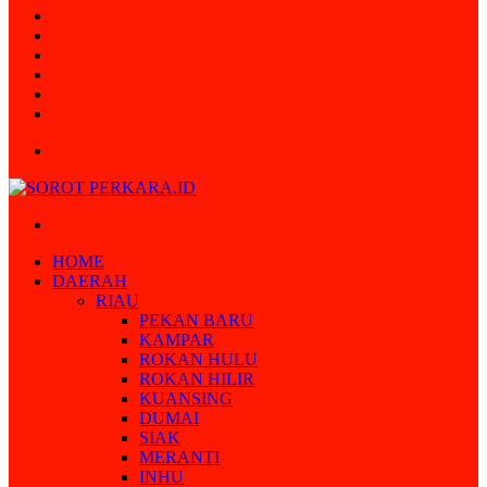
Random
Article
Log
In
Instagram
YouTube
Twitter
Facebook
Menu
Search
for
HOME
DAERAH
RIAU
PEKAN BARU
KAMPAR
ROKAN HULU
ROKAN HILIR
KUANSING
DUMAI
SIAK
MERANTI
INHU