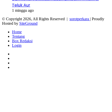
Teluk Aur
1 minggu ago
© Copyright 2026, All Rights Reserved |
sorotperkara
| Proudly
Hosted by
SiteGround
Home
Tentang
Box Redaksi
Login
Facebook
Twitter
YouTube
Instagram
Facebook
Twitter
WhatsApp
Telegram
Viber
Back
to
top
button