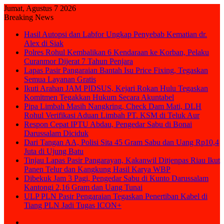
Jumat, Agustus 7 2026
Breaking News
Hasil Autopsi dan Labfor Ungkap Penyebab Kematian dr.
Alex di Siak
Polres Rohul Kembalikan 6 Kendaraan ke Korban, Pelaku
Curanmor Dijerat 7 Tahun Penjara
Lapas Pasir Pangaraian Bantah Isu Price Fixing, Tegaskan
Semua Layanan Gratis
Ikuti Arahan JAM PIDSUS, Kejari Rokan Hulu Tegaskan
Komitmen Tegakkan Hukum Secara Akuntabel
Pipa Limbah Masih Nangkring, Check Dam Mati, DLH
Rohul Verifikasi Aduan Limbah PT. KSM di Teluk Aur
Respon Cepat IPTU Abdau, Pengedar Sabu di Bonai
Darussalam Diciduk
Dari Tangan AA, Polisi Sita 45 Gram Sabu dan Uang Rp10,4
Juta di Ujung Batu
Tinjau Lapas Pasir Pangarayan, Kakanwil Ditjenpas Riau Ikut
Panen Telur dan Kangkung Hasil Karya WBP
Dibekuk Jam 3 Pagi, Pengedar Sabu di Kunto Darussalam
Kantongi 2,16 Gram dan Uang Tunai
ULP PLN Pasir Pengaraian Tegaskan Penertiban Kabel di
Tiang PLN Jadi Tugas ICON+
Sidebar