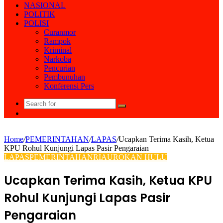
NASIONAL
POLITIK
POLISI
Curanmor
Rampok
Kriminal
Narkoba
Pencurian
Pembunuhan
Konferensi Pers
Search
Random
for
Article
Home
/
PEMERINTAHAN
/
LAPAS
/
Ucapkan Terima Kasih, Ketua
KPU Rohul Kunjungi Lapas Pasir Pengaraian
LAPAS
PEMERINTAHAN
RIAU
ROKAN HULU
Ucapkan Terima Kasih, Ketua KPU
Rohul Kunjungi Lapas Pasir
Pengaraian