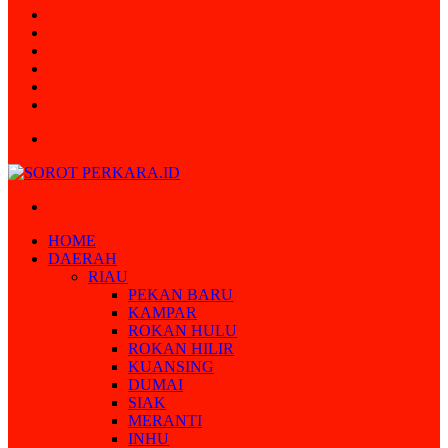
Random
Article
Log
In
Instagram
YouTube
Twitter
Facebook
Menu
Search
for
HOME
DAERAH
RIAU
PEKAN BARU
KAMPAR
ROKAN HULU
ROKAN HILIR
KUANSING
DUMAI
SIAK
MERANTI
INHU