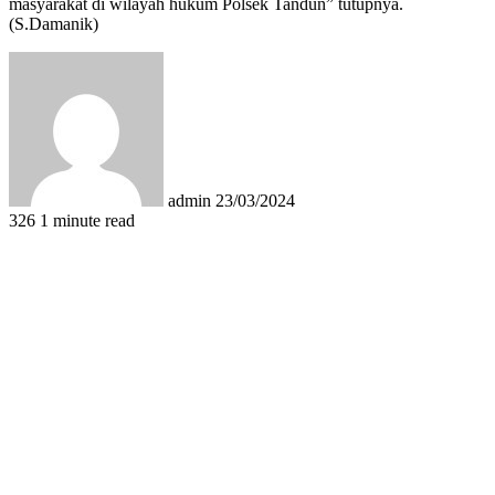
masyarakat di wilayah hukum Polsek Tandun” tutupnya.
(S.Damanik)
Send
an
email
admin
23/03/2024
326
1 minute read