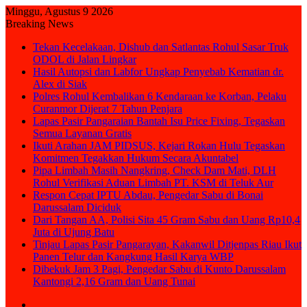
Minggu, Agustus 9 2026
Breaking News
Tekan Kecelakaan, Dishub dan Satlantas Rohul Sasar Truk
ODOL di Jalan Lingkar
Hasil Autopsi dan Labfor Ungkap Penyebab Kematian dr.
Alex di Siak
Polres Rohul Kembalikan 6 Kendaraan ke Korban, Pelaku
Curanmor Dijerat 7 Tahun Penjara
Lapas Pasir Pangaraian Bantah Isu Price Fixing, Tegaskan
Semua Layanan Gratis
Ikuti Arahan JAM PIDSUS, Kejari Rokan Hulu Tegaskan
Komitmen Tegakkan Hukum Secara Akuntabel
Pipa Limbah Masih Nangkring, Check Dam Mati, DLH
Rohul Verifikasi Aduan Limbah PT. KSM di Teluk Aur
Respon Cepat IPTU Abdau, Pengedar Sabu di Bonai
Darussalam Diciduk
Dari Tangan AA, Polisi Sita 45 Gram Sabu dan Uang Rp10,4
Juta di Ujung Batu
Tinjau Lapas Pasir Pangarayan, Kakanwil Ditjenpas Riau Ikut
Panen Telur dan Kangkung Hasil Karya WBP
Dibekuk Jam 3 Pagi, Pengedar Sabu di Kunto Darussalam
Kantongi 2,16 Gram dan Uang Tunai
Sidebar