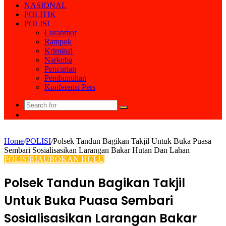
NASIONAL
POLITIK
POLISI
Curanmor
Rampok
Kriminal
Narkoba
Pencurian
Pembunuhan
Konferensi Pers
Search
Random
for
Article
Home
/
POLISI
/
Polsek Tandun Bagikan Takjil Untuk Buka Puasa
Sembari Sosialisasikan Larangan Bakar Hutan Dan Lahan
POLISI
RIAU
ROKAN HULU
Polsek Tandun Bagikan Takjil
Untuk Buka Puasa Sembari
Sosialisasikan Larangan Bakar