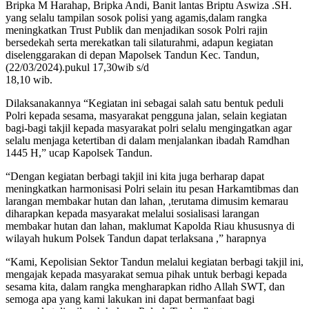
Bripka M Harahap, Bripka Andi, Banit lantas Briptu Aswiza .SH.
yang selalu tampilan sosok polisi yang agamis,dalam rangka
meningkatkan Trust Publik dan menjadikan sosok Polri rajin
bersedekah serta merekatkan tali silaturahmi, adapun kegiatan
diselenggarakan di depan Mapolsek Tandun Kec. Tandun,
(22/03/2024).pukul 17,30wib s/d
18,10 wib.
Dilaksanakannya “Kegiatan ini sebagai salah satu bentuk peduli
Polri kepada sesama, masyarakat pengguna jalan, selain kegiatan
bagi-bagi takjil kepada masyarakat polri selalu mengingatkan agar
selalu menjaga ketertiban di dalam menjalankan ibadah Ramdhan
1445 H,” ucap Kapolsek Tandun.
“Dengan kegiatan berbagi takjil ini kita juga berharap dapat
meningkatkan harmonisasi Polri selain itu pesan Harkamtibmas dan
larangan membakar hutan dan lahan, ,terutama dimusim kemarau
diharapkan kepada masyarakat melalui sosialisasi larangan
membakar hutan dan lahan, maklumat Kapolda Riau khususnya di
wilayah hukum Polsek Tandun dapat terlaksana ,” harapnya
“Kami, Kepolisian Sektor Tandun melalui kegiatan berbagi takjil ini,
mengajak kepada masyarakat semua pihak untuk berbagi kepada
sesama kita, dalam rangka mengharapkan ridho Allah SWT, dan
semoga apa yang kami lakukan ini dapat bermanfaat bagi