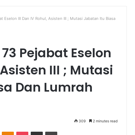
t Eselon III Dan IV Rohul, Asisten III ; Mutasi Jabatan Itu Biasa
 73 Pejabat Eselon
 Asisten III ; Mutasi
asa Dan Lumrah
309
2 minutes read
VKontakte
Odnoklassniki
Pocket
Share via Email
Print