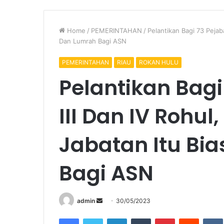
Home
/
PEMERINTAHAN
/
Pelantikan Bagi 73 Pejaba
Dan Lumrah Bagi ASN
PEMERINTAHAN
RIAU
ROKAN HULU
Pelantikan Bagi
III Dan IV Rohul,
Jabatan Itu Bi
Bagi ASN
Send
admin
30/05/2023
an
Facebook
Twitter
LinkedIn
Tumblr
Pinterest
Reddit