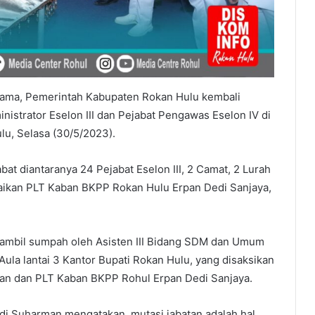
lama, Pemerintah Kabupaten Rokan Hulu kembali
nistrator Eselon III dan Pejabat Pengawas Eselon IV di
u, Selasa (30/5/2023).
bat diantaranya 24 Pejabat Eselon III, 2 Camat, 2 Lurah
paikan PLT Kaban BKPP Rokan Hulu Erpan Dedi Sanjaya,
di ambil sumpah oleh Asisten III Bidang SDM dan Umum
ula lantai 3 Kantor Bupati Rokan Hulu, yang disaksikan
man dan PLT Kaban BKPP Rohul Erpan Dedi Sanjaya.
Edi Suharman mengatakan, mutasi jabatan adalah hal