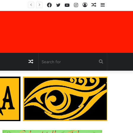
Facebook
Twitter
YouTube
Instagram
Log
Random
Sidebar
jara
In
Article
Random
Search
Article
for