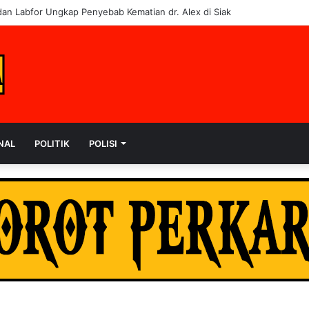
embalikan 6 Kendaraan ke Korban, Pelaku Curanmor Dijerat 7 Tahun Pen
NAL
POLITIK
POLISI