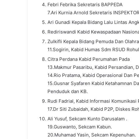
Febri Febrika Sekretaris BAPPEDA
7.Ari Kurnia Arnold Sekretaris INSPEKTO
Ari Gunadi Kepala Bidang Lalu Lintas Ang
Rediriswandi Kabid Kewaspadaan Nasiona
Zulkifli Kepala Bidang Pemuda Dan Olahra
11.Sogirin, Kabid Humas Sdm RSUD Rohul
Citra Perdana Kabid Perumahan Pada
13.Makmur Pasaribu, Kabid Persandian, 
14.Rio Pratama, Kabid Operasional Dan 
15.Gusnar Syafaren Kabid Ketahamnan Da
Penduduk dan KB.
Rudi Fadrial, Kabid Informasi Komunikasi
17.Dr Siti Zubaidah, Kabid P2P, Diskes Roh
Ali Yusuf, Sekcam Kunto Darusalam .
19.Guswanto, Sekcam Kabun.
20.Muhamad Yasin, Sekcam Kepenuhan.