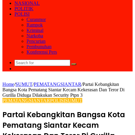
NASIONAL
POLITIK
POLISI
Curanmor
Rampok
Kriminal
Narkoba
Pencurian
Pembunuhan
Konferensi Pers
Search
Random
for
Article
Home
/
SUMUT
/
PEMATANGSIANTAR
/
Partai Kebangkitan
Bangsa Kota Pematang Siantar Kecam Kekerasan Dan Teror Di
Gurilla Diduga Dilakukan Security Ptpn 3
PEMATANGSIANTAR
POLISI
SUMUT
Partai Kebangkitan Bangsa Kota
Pematang Siantar Kecam