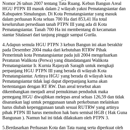
Nomor 26 tahun 2007 tentang Tata Ruang. Kebun Bangun Areal
HGU PTPN III masuk dalam 2 wilayah yakni Pematangsiantar dan
Kabupaten Simalungun. Di Kota Pematangsiantar yang masuk
dalam perluasan Kota seluas 700 Ha dari 853,41 Ha total
keseluruhan persediaan tanah PTPN III yang ada di Kota
Pematangsiantar. Tanah 700 Ha ini membentang di kecamatan
siantar Sitalasari dari tanjung pinggir sampai Gurila.
4.Adapun semula HGU PTPN 3 kebun Bangun ini akan berakhir
pada Desember 2004 maka dari kebutuhan RTRW Pihak
Pemerintah kota Pematangsiantar pada juli 2004 mengeluarkan
Peraturan Walikota (Perwa) yang ditandatangani Walikota
Pematangsiantar Ir. Kurnia Rajasyah Saragih untuk mengkaji
perpanjang HGU PTPN III yang berada di wilayah Kota
Pematangsiantar. Artinya HGU yang berada di wilayah kota
Pematangsiantar tidak lagi dapat diperpanjang karna akan
bertentangan dengan RT RW. Dan areal tersebut akan
dikembangkan menjadi areal pemukiman penduduk maka
pemegang HGU diwajibkan melepas areal seluas 126,59 dan tidak
disarankan lagi untuk penggunaan tanah perkebunan melainkan
harus diubah kepenggunaan tanah sesuai RUTRW yang artinya
pihak PTPN III harus memohon hak baru semisal HGB ( Hak Guna
Bangunan ). Namun hal ini tidak dilakukam oleh PTPN 3.
5.Berdasarkan Perluasan Kota dan Tata ruang serta diperkuat oleh