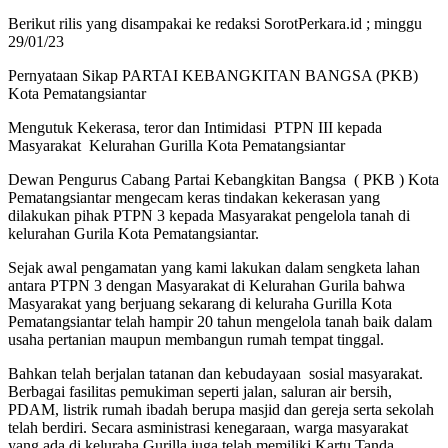
Berikut rilis yang disampakai ke redaksi SorotPerkara.id ; minggu
29/01/23
Pernyataan Sikap PARTAI KEBANGKITAN BANGSA (PKB)
Kota Pematangsiantar
Mengutuk Kekerasa, teror dan Intimidasi PTPN III kepada
Masyarakat Kelurahan Gurilla Kota Pematangsiantar
Dewan Pengurus Cabang Partai Kebangkitan Bangsa ( PKB ) Kota
Pematangsiantar mengecam keras tindakan kekerasan yang
dilakukan pihak PTPN 3 kepada Masyarakat pengelola tanah di
kelurahan Gurila Kota Pematangsiantar.
Sejak awal pengamatan yang kami lakukan dalam sengketa lahan
antara PTPN 3 dengan Masyarakat di Kelurahan Gurila bahwa
Masyarakat yang berjuang sekarang di keluraha Gurilla Kota
Pematangsiantar telah hampir 20 tahun mengelola tanah baik dalam
usaha pertanian maupun membangun rumah tempat tinggal.
Bahkan telah berjalan tatanan dan kebudayaan sosial masyarakat.
Berbagai fasilitas pemukiman seperti jalan, saluran air bersih,
PDAM, listrik rumah ibadah berupa masjid dan gereja serta sekolah
telah berdiri. Secara asministrasi kenegaraan, warga masyarakat
yang ada di keluraha Gurilla juga telah memiliki Kartu Tanda