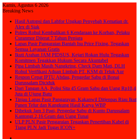
Kamis, Agustus 6 2026
Breaking News
Hasil Autopsi dan Labfor Ungkap Penyebab Kematian dr.
Alex di Siak
Polres Rohul Kembalikan 6 Kendaraan ke Korban, Pelaku
Curanmor Dijerat 7 Tahun Penjara
Lapas Pasir Pangaraian Bantah Isu Price Fixing, Tegaskan
Semua Layanan Gratis
Ikuti Arahan JAM PIDSUS, Kejari Rokan Hulu Tegaskan
Komitmen Tegakkan Hukum Secara Akuntabel
Pipa Limbah Masih Nangkring, Check Dam Mati, DLH
Rohul Verifikasi Aduan Limbah PT. KSM di Teluk Aur
Respon Cepat IPTU Abdau, Pengedar Sabu di Bonai
Darussalam Diciduk
Dari Tangan AA, Polisi Sita 45 Gram Sabu dan Uang Rp10,4
Juta di Ujung Batu
Tinjau Lapas Pasir Pangarayan, Kakanwil Ditjenpas Riau Ikut
Panen Telur dan Kangkung Hasil Karya WBP
Dibekuk Jam 3 Pagi, Pengedar Sabu di Kunto Darussalam
Kantongi 2,16 Gram dan Uang Tunai
ULP PLN Pasir Pengaraian Tegaskan Penertiban Kabel di
Tiang PLN Jadi Tugas ICON+
Sidebar