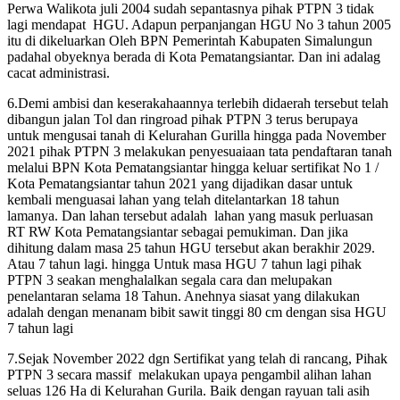
Perwa Walikota juli 2004 sudah sepantasnya pihak PTPN 3 tidak
lagi mendapat HGU. Adapun perpanjangan HGU No 3 tahun 2005
itu di dikeluarkan Oleh BPN Pemerintah Kabupaten Simalungun
padahal obyeknya berada di Kota Pematangsiantar. Dan ini adalag
cacat administrasi.
6.Demi ambisi dan keserakahaannya terlebih didaerah tersebut telah
dibangun jalan Tol dan ringroad pihak PTPN 3 terus berupaya
untuk mengusai tanah di Kelurahan Gurilla hingga pada November
2021 pihak PTPN 3 melakukan penyesuaiaan tata pendaftaran tanah
melalui BPN Kota Pematangsiantar hingga keluar sertifikat No 1 /
Kota Pematangsiantar tahun 2021 yang dijadikan dasar untuk
kembali menguasai lahan yang telah ditelantarkan 18 tahun
lamanya. Dan lahan tersebut adalah lahan yang masuk perluasan
RT RW Kota Pematangsiantar sebagai pemukiman. Dan jika
dihitung dalam masa 25 tahun HGU tersebut akan berakhir 2029.
Atau 7 tahun lagi. hingga Untuk masa HGU 7 tahun lagi pihak
PTPN 3 seakan menghalalkan segala cara dan melupakan
penelantaran selama 18 Tahun. Anehnya siasat yang dilakukan
adalah dengan menanam bibit sawit tinggi 80 cm dengan sisa HGU
7 tahun lagi
7.Sejak November 2022 dgn Sertifikat yang telah di rancang, Pihak
PTPN 3 secara massif melakukan upaya pengambil alihan lahan
seluas 126 Ha di Kelurahan Gurila. Baik dengan rayuan tali asih