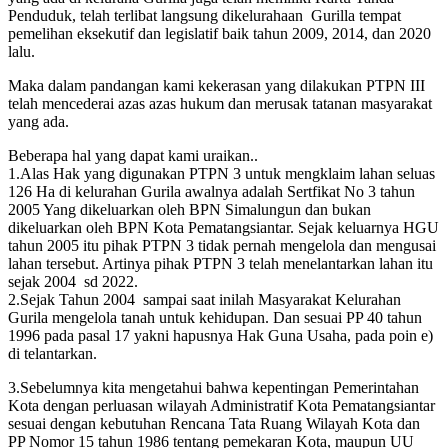
Penduduk, telah terlibat langsung dikelurahaan Gurilla tempat
pemelihan eksekutif dan legislatif baik tahun 2009, 2014, dan 2020
lalu.
Maka dalam pandangan kami kekerasan yang dilakukan PTPN III
telah mencederai azas azas hukum dan merusak tatanan masyarakat
yang ada.
Beberapa hal yang dapat kami uraikan..
1.Alas Hak yang digunakan PTPN 3 untuk mengklaim lahan seluas
126 Ha di kelurahan Gurila awalnya adalah Sertfikat No 3 tahun
2005 Yang dikeluarkan oleh BPN Simalungun dan bukan
dikeluarkan oleh BPN Kota Pematangsiantar. Sejak keluarnya HGU
tahun 2005 itu pihak PTPN 3 tidak pernah mengelola dan mengusai
lahan tersebut. Artinya pihak PTPN 3 telah menelantarkan lahan itu
sejak 2004 sd 2022.
2.Sejak Tahun 2004 sampai saat inilah Masyarakat Kelurahan
Gurila mengelola tanah untuk kehidupan. Dan sesuai PP 40 tahun
1996 pada pasal 17 yakni hapusnya Hak Guna Usaha, pada poin e)
di telantarkan.
3.Sebelumnya kita mengetahui bahwa kepentingan Pemerintahan
Kota dengan perluasan wilayah Administratif Kota Pematangsiantar
sesuai dengan kebutuhan Rencana Tata Ruang Wilayah Kota dan
PP Nomor 15 tahun 1986 tentang pemekaran Kota, maupun UU