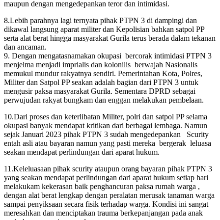
maupun dengan mengedepankan teror dan intimidasi.
8.Lebih parahnya lagi ternyata pihak PTPN 3 di dampingi dan
dikawal langsung aparat militer dan Kepolisian bahkan satpol PP
serta alat berat hingga masyarakat Gurila terus berada dalam tekanan
dan ancaman.
9. Dengan mengatasnamakan okupasi bercorak intimidasi PTPN 3
menjelma menjadi imprialis dan kolonilis berwajah Nasionalis
memukul mundur rakyatnya sendiri. Pemerintahan Kota, Polres,
Militer dan Satpol PP seakan adalah bagian dari PTPN 3 untuk
mengusir paksa masyarakat Gurila. Sementara DPRD sebagai
perwujudan rakyat bungkam dan enggan melakukan pembelaan.
10.Dari proses dan keterlibatan Militer, polri dan satpol PP selama
okupasi banyak mendapat kritikan dari berbagai lembaga. Namun
sejak Januari 2023 pihak PTPN 3 sudah mengedepankan Scurity
entah asli atau bayaran namun yang pasti mereka bergerak leluasa
seakan mendapat perlindungan dari aparat hukum.
11.Keleluasaan pihak scurity ataupun orang bayaran pihak PTPN 3
yang seakan mendapat perlindungan dari aparat hukum setiap hari
melakukam kekerasan baik penghancuran paksa rumah warga ,
dengan alat berat lengkap dengan peralatan merusak tanaman warga
sampai penyiksaan secara fisik terhadap warga. Kondisi ini sangat
meresahkan dan menciptakan trauma berkepanjangan pada anak