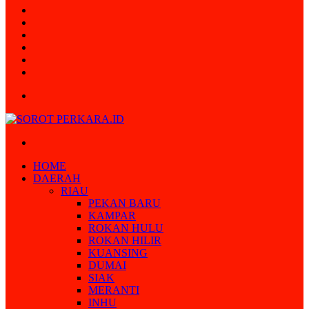
Random
Article
Log
In
Instagram
YouTube
Twitter
Facebook
Menu
Search
for
HOME
DAERAH
RIAU
PEKAN BARU
KAMPAR
ROKAN HULU
ROKAN HILIR
KUANSING
DUMAI
SIAK
MERANTI
INHU