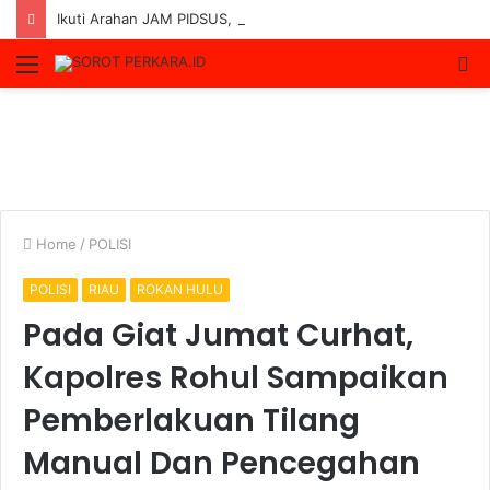
Ikuti Arahan JAM PIDSUS, Kejari Rokan Hulu Tegaskan Komitmen Tegakkan Hukum Secara Akuntabel
Menu
S
fo
Home
/
POLISI
POLISI
RIAU
ROKAN HULU
Pada Giat Jumat Curhat,
Kapolres Rohul Sampaikan
Pemberlakuan Tilang
Manual Dan Pencegahan