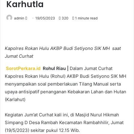
Karhutla
Send
admin
19/05/2023
320
1 minute read
an
email
Kapolres Rokan Hulu AKBP Budi Setiyono SIK MH saat
Jumat Curhat
SorotPerkara.id
Rohul Riau |
Dalam Jumat Curhat
Kapolres Rokan Hulu (Rohul) AKBP Budi Setiyono SIK MH
menyampaikan soal pemberlakuan Tilang Manual serta
upaya antisipatif penanganan Kebakaran Lahan dan Hutan
(Karlahut)
Kegiatan Jum’at Curhat kali ini, di Masjid Nurul Hikmah
Simpang D Desa Rambah Kecamatan Rambahhilir, Jumat
(19/5/2023) sekitar pukul 12.15 Wib.