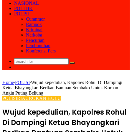
NASIONAL
POLITIK
POLISI
Curanmor
Rampok
Kriminal
Narkoba
Pencurian
Pembunuhan
Konferensi Pers
Search
Random
for
Article
Home
/
POLISI
/
Wujud kepedulian, Kapolres Rohul Di Dampingi
Ketua Bhayangkari Berikan Bantuan Sembako Untuk Korban
Angin Puting Beliung
POLISI
RIAU
ROKAN HULU
Wujud kepedulian, Kapolres Rohul
Di Dampingi Ketua Bhayangkari