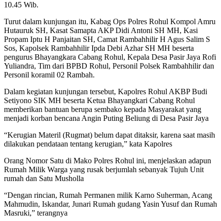
10.45 Wib.
Turut dalam kunjungan itu, Kabag Ops Polres Rohul Kompol Amru
Hutauruk SH, Kasat Samapta AKP Didi Antoni SH MH, Kasi
Propam Iptu H Panjaitan SH, Camat Rambahhilir H Agus Salim S
Sos, Kapolsek Rambahhilir Ipda Debi Azhar SH MH beserta
pengurus Bhayangkara Cabang Rohul, Kepala Desa Pasir Jaya Rofi
Yuliandra, Tim dari BPBD Rohul, Personil Polsek Rambahhilir dan
Personil koramil 02 Rambah.
Dalam kegiatan kunjungan tersebut, Kapolres Rohul AKBP Budi
Setiyono SIK MH beserta Ketua Bhayangkari Cabang Rohul
memberikan bantuan berupa sembako kepada Masyarakat yang
menjadi korban bencana Angin Puting Beliung di Desa Pasir Jaya
“Kerugian Materil (Rugmat) belum dapat ditaksir, karena saat masih
dilakukan pendataan tentang kerugian,” kata Kapolres
Orang Nomor Satu di Mako Polres Rohul ini, menjelaskan adapun
Rumah Milik Warga yang rusak berjumlah sebanyak Tujuh Unit
rumah dan Satu Musholla
“Dengan rincian, Rumah Permanen milik Karno Suherman, Acang
Mahmudin, Iskandar, Junari Rumah gudang Yasin Yusuf dan Rumah
Masruki,” terangnya