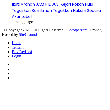
Ikuti Arahan JAM PIDSUS, Kejari Rokan Hulu
Tegaskan Komitmen Tegakkan Hukum Secara
Akuntabel
1 minggu ago
© Copyright 2026, All Rights Reserved |
sorotperkara
| Proudly
Hosted by
SiteGround
Home
Tentang
Box Redaksi
Login
Facebook
Twitter
YouTube
Instagram
Facebook
Twitter
WhatsApp
Telegram
Viber
Back
to
top
button