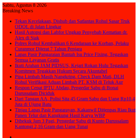
Sabtu, Agustus 8 2026
Breaking News
Tekan Kecelakaan, Dishub dan Satlantas Rohul Sasar Truk
ODOL di Jalan Lingkar
Hasil Autopsi dan Labfor Ungkap Penyebab Kematian dr.
Alex di Siak
Polres Rohul Kembalikan 6 Kendaraan ke Korban, Pelaku
Curanmor Dijerat 7 Tahun Penjara
Lapas Pasir Pangaraian Bantah Isu Price Fixing, Tegaskan
Semua Layanan Gratis
Ikuti Arahan JAM PIDSUS, Kejari Rokan Hulu Tegaskan
Komitmen Tegakkan Hukum Secara Akuntabel
Pipa Limbah Masih Nangkring, Check Dam Mati, DLH
Rohul Verifikasi Aduan Limbah PT. KSM di Teluk Aur
Respon Cepat IPTU Abdau, Pengedar Sabu di Bonai
Darussalam Diciduk
Dari Tangan AA, Polisi Sita 45 Gram Sabu dan Uang Rp10,4
Juta di Ujung Batu
Tinjau Lapas Pasir Pangarayan, Kakanwil Ditjenpas Riau Ikut
Panen Telur dan Kangkung Hasil Karya WBP
Dibekuk Jam 3 Pagi, Pengedar Sabu di Kunto Darussalam
Kantongi 2,16 Gram dan Uang Tunai
Sidebar