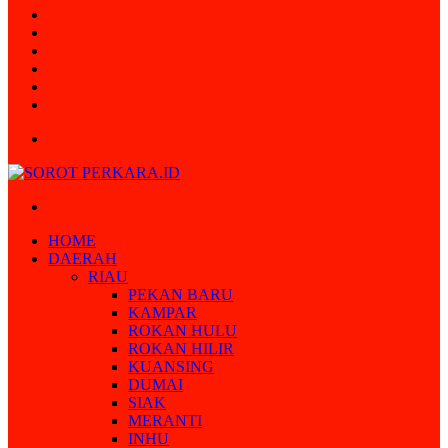
Random
Article
Log
In
Instagram
YouTube
Twitter
Facebook
Menu
Search
for
HOME
DAERAH
RIAU
PEKAN BARU
KAMPAR
ROKAN HULU
ROKAN HILIR
KUANSING
DUMAI
SIAK
MERANTI
INHU