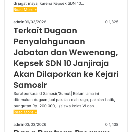
di jagat maya, karena Kepsek SDN 10…
Read More »
admin
09/03/2026
0
1,325
Terkait Dugaan
Penyalahgunaan
Jabatan dan Wewenang,
Kepsek SDN 10 Janjiraja
Akan Dilaporkan ke Kejari
Samosir
Sorotperkara.id Samosir/Sumut| Belum lama ini
ditemukan dugaan jual pakaian olah raga, pakaian batik,
pungutan Rp. 200.000,- /siswa kelas VI dan…
Read More »
admin
03/03/2026
0
1,438