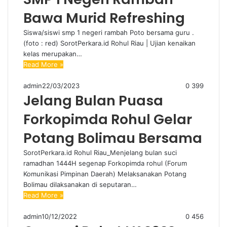
Bawa Murid Refreshing
Siswa/siswi smp 1 negeri rambah Poto bersama guru .
(foto : red) SorotPerkara.id Rohul Riau | Ujian kenaikan
kelas merupakan…
Read More »
admin
22/03/2023
0
399
Jelang Bulan Puasa
Forkopimda Rohul Gelar
Potang Bolimau Bersama
SorotPerkara.id Rohul Riau_Menjelang bulan suci
ramadhan 1444H segenap Forkopimda rohul (Forum
Komunikasi Pimpinan Daerah) Melaksanakan Potang
Bolimau dilaksanakan di seputaran…
Read More »
admin
10/12/2022
0
456