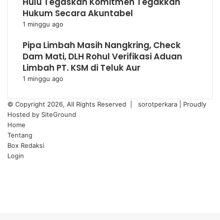
Hulu Tegaskan Komitmen Tegakkan
Hukum Secara Akuntabel
1 minggu ago
Pipa Limbah Masih Nangkring, Check
Dam Mati, DLH Rohul Verifikasi Aduan
Limbah PT. KSM di Teluk Aur
1 minggu ago
© Copyright 2026, All Rights Reserved |
sorotperkara
| Proudly
Hosted by
SiteGround
Home
Tentang
Box Redaksi
Login
Facebook
Twitter
YouTube
Instagram
Back
to