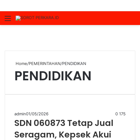
Menu
S
fo
Home
/
PEMERINTAHAN
/
PENDIDIKAN
PENDIDIKAN
admin
01/05/2026
0
175
SDN 060873 Tetap Jual
Seragam, Kepsek Akui