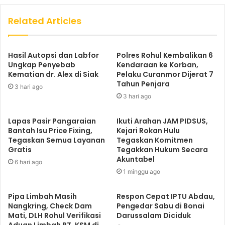
Related Articles
Hasil Autopsi dan Labfor
Polres Rohul Kembalikan 6
Ungkap Penyebab
Kendaraan ke Korban,
Kematian dr. Alex di Siak
Pelaku Curanmor Dijerat 7
Tahun Penjara
3 hari ago
3 hari ago
Lapas Pasir Pangaraian
Ikuti Arahan JAM PIDSUS,
Bantah Isu Price Fixing,
Kejari Rokan Hulu
Tegaskan Semua Layanan
Tegaskan Komitmen
Gratis
Tegakkan Hukum Secara
Akuntabel
6 hari ago
1 minggu ago
Pipa Limbah Masih
Respon Cepat IPTU Abdau,
Nangkring, Check Dam
Pengedar Sabu di Bonai
Mati, DLH Rohul Verifikasi
Darussalam Diciduk
Aduan Limbah PT. KSM di