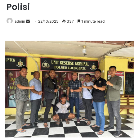
Polisi
Send
admin
22/10/2025
337
1 minute read
an
email