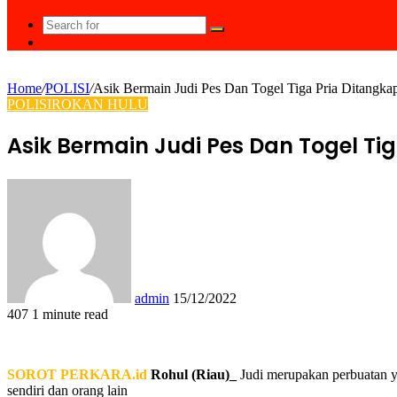
Search
Random
for
Article
Home
/
POLISI
/
Asik Bermain Judi Pes Dan Togel Tiga Pria Ditangka
POLISI
ROKAN HULU
Asik Bermain Judi Pes Dan Togel Ti
Send
an
email
admin
15/12/2022
407
1 minute read
Facebook
Twitter
LinkedIn
Tumblr
Pinterest
Reddit
VKontakte
Odnoklassniki
Pocket
WhatsApp
Share
Print
via
Email
SOROT PERKARA.id
Rohul (Riau)_
Judi merupakan perbuatan y
sendiri dan orang lain