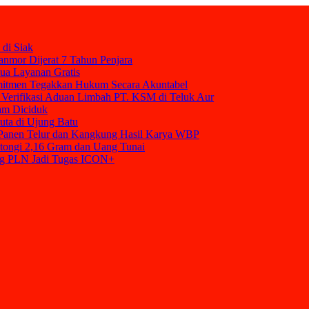
 di Siak
nmor Dijerat 7 Tahun Penjara
mua Layanan Gratis
mitmen Tegakkan Hukum Secara Akuntabel
Verifikasi Aduan Limbah PT. KSM di Teluk Aur
am Diciduk
uta di Ujung Batu
t Panen Telur dan Kangkung Hasil Karya WBP
tongi 2,16 Gram dan Uang Tunai
ang PLN Jadi Tugas ICON+