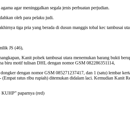
agama agar meninggalkan segala jenis perbuatan perjudian.
dahkan oleh para pelaku judi.
khirnya tiga pria yang berada di dusun manggis tobal kec tambusai ut
ilik JS (46),
kapan, Kanit polsek tambusai utara menemukan barang bukti berupa 2 
rna biru motif tulisan DHL dengan nomor GSM 082286351114,
 dongker dengan nomor GSM 085271237417, dan 1 (satu) lembar kertas
000,- (Empat ratus ribu rupiah) ditemukan didalam laci. Kemudian Kanit
03 KUHP” paparnya (red)