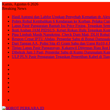
Kamis, Agustus 6 2026
Breaking News
Hasil Autopsi dan Labfor Ungkap Penyebab Kematian dr. Alex
Polres Rohul Kembalikan 6 Kendaraan ke Korban, Pelaku Cura
Lapas Pasir Pangaraian Bantah Isu Price Fixing, Tegaskan Se
Ikuti Arahan JAM PIDSUS, Kejari Rokan Hulu Tegaskan Ko
Pipa Limbah Masih Nangkring, Check Dam Mati, DLH Rohul 
Respon Cepat IPTU Abdau, Pengedar Sabu di Bonai Darussal
Dari Tangan AA, Polisi Sita 45 Gram Sabu dan Uang Rp10,4 J
Tinjau Lapas Pasir Pangarayan, Kakanwil Ditjenpas Riau Iku
Dibekuk Jam 3 Pagi, Pengedar Sabu di Kunto Darussalam Kan
ULP PLN Pasir Pengaraian Tegaskan Penertiban Kabel di Ti
Sidebar
Random
Article
Log
In
Instagram
YouTube
Twitter
Facebook
Menu