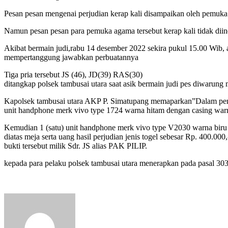
Pesan pesan mengenai perjudian kerap kali disampaikan oleh pemuka 
Namun pesan pesan para pemuka agama tersebut kerap kali tidak diin
Akibat bermain judi,rabu 14 desember 2022 sekira pukul 15.00 Wib, a
mempertanggung jawabkan perbuatannya
Tiga pria tersebut JS (46), JD(39) RAS(30)
ditangkap polsek tambusai utara saat asik bermain judi pes diwarung m
Kapolsek tambusai utara AKP P. Simatupang memaparkan”Dalam penang
unit handphone merk vivo type 1724 warna hitam dengan casing wa
Kemudian 1 (satu) unit handphone merk vivo type V2030 warna biru
diatas meja serta uang hasil perjudian jenis togel sebesar Rp. 400.
bukti tersebut milik Sdr. JS alias PAK PILIP.
kepada para pelaku polsek tambusai utara menerapkan pada pasal 3
Send
an
email