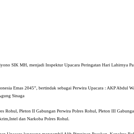
ono SIK MH, menjadi Inspektur Upacara Peringatan Hari Lahirnya Pan
donesia Emas 2045”, bertindak sebagai Perwira Upacara : AKP Abdul
Agung Sinaga
es Rohul, Pleton II Gabungan Perwira Polres Rohul, Pleton III Gabung
rim,Intel dan Narkoba Polres Rohul.
gan Upacara langsung mengambil Alih Pimpinan Pasukan, Kapolres Ro