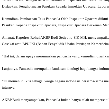
Disiapkan, Penghormatan Pasukan kepada Inspektur Upacara, Lapor
Kemudian, Pembacaan Teks Pancasila Oleh Inspektur Upacara diikut
Pasukan Kepada Inspektur Upacara, Inspektur Upacara Berkenan Meni
Amanat, Kapolres Rohul AKBP Budi Setiyono SIK MH, menyampaikan Hari
Cosakai atau BPUPKI (Badan Penyelidik Usaha Persiapan Kemerdeka
“Hal ini, dalam upaya merumuskan pancasila yang kemudian disahka
Lanjutnya, Pancasila merupakan landasan ideologi bagi bangsa indonesi
“Di momen ini kita sebagai warga negara indonesia bersama-sama mem
tuturnya.
AKBP Budi menyampaikan, Pancasila bukan hanya telah mempersatukan