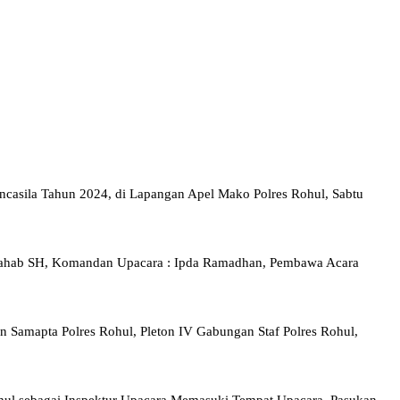
casila Tahun 2024, di Lapangan Apel Mako Polres Rohul, Sabtu
 Wahab SH, Komandan Upacara : Ipda Ramadhan, Pembawa Acara
an Samapta Polres Rohul, Pleton IV Gabungan Staf Polres Rohul,
hul sebagai Inspektur Upacara Memasuki Tempat Upacara, Pasukan