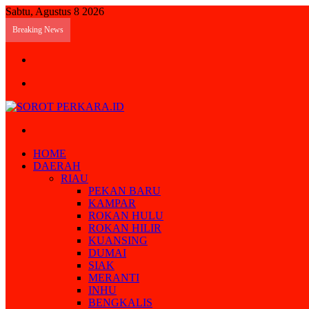
Sabtu, Agustus 8 2026
Breaking News
Log
In
Menu
Search
for
HOME
DAERAH
RIAU
PEKAN BARU
KAMPAR
ROKAN HULU
ROKAN HILIR
KUANSING
DUMAI
SIAK
MERANTI
INHU
BENGKALIS