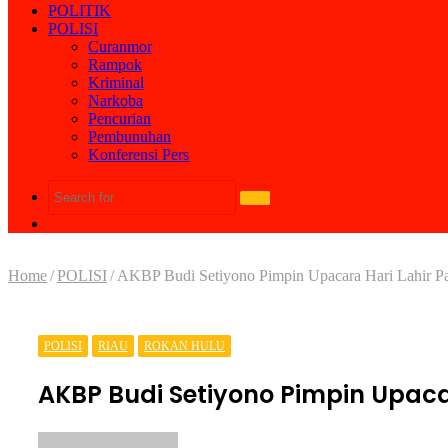
POLITIK
POLISI
Curanmor
Rampok
Kriminal
Narkoba
Pencurian
Pembunuhan
Konferensi Pers
Search
Random
for
Article
Home
/
POLISI
/
AKBP Budi Setiyono Pimpin Upacara Hari Lahir Pa
POLISI
RIAU
ROKAN HULU
AKBP Budi Setiyono Pimpin Upaca
Send