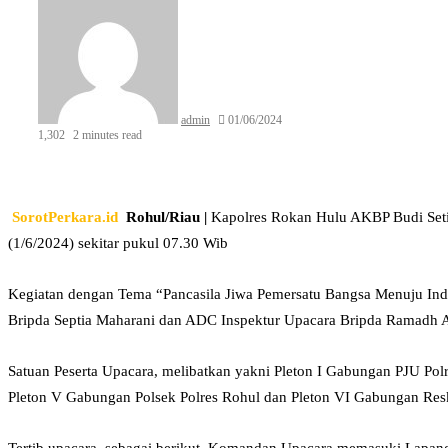
an
email
admin
01/06/2024
1,302
2 minutes read
Facebook
Twitter
LinkedIn
Tumblr
Pinterest
Reddit
VKontakte
Odnoklassniki
Pocket
WhatsApp
Share
Print
via
Email
SorotPerkara.id
Rohul/Riau |
Kapolres Rokan Hulu AKBP Budi Setiy
(1/6/2024) sekitar pukul 07.30 Wib
Kegiatan dengan Tema “Pancasila Jiwa Pemersatu Bangsa Menuju In
Bripda Septia Maharani dan ADC Inspektur Upacara Bripda Ramadh 
Satuan Peserta Upacara, melibatkan yakni Pleton I Gabungan PJU Polr
Pleton V Gabungan Polsek Polres Rohul dan Pleton VI Gabungan Resk
Tertib upacara, sebagai berikut, Komandan Upacara memasuki Lapan