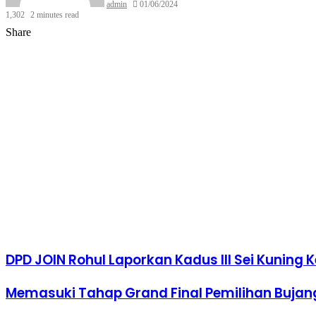
admin
01/06/2024
1,302
2 minutes read
Facebook
Twitter
LinkedIn
Tumblr
Pinterest
Reddit
VKontakte
Odnoklassniki
Pocket
WhatsApp
Share
Print
Share
via
Facebook
Twitter
LinkedIn
Tumblr
Pinterest
Reddit
VKontakte
Odnoklassniki
Pocket
Share
Print
Email
via
Email
DPD JOIN Rohul Laporkan Kadus III Sei Kuning Ke
Memasuki Tahap Grand Final Pemilihan Bujang