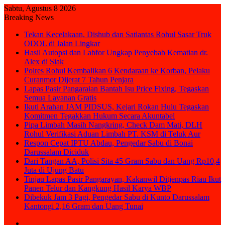
Sabtu, Agustus 8 2026
Breaking News
Tekan Kecelakaan, Dishub dan Satlantas Rohul Sasar Truk
ODOL di Jalan Lingkar
Hasil Autopsi dan Labfor Ungkap Penyebab Kematian dr.
Alex di Siak
Polres Rohul Kembalikan 6 Kendaraan ke Korban, Pelaku
Curanmor Dijerat 7 Tahun Penjara
Lapas Pasir Pangaraian Bantah Isu Price Fixing, Tegaskan
Semua Layanan Gratis
Ikuti Arahan JAM PIDSUS, Kejari Rokan Hulu Tegaskan
Komitmen Tegakkan Hukum Secara Akuntabel
Pipa Limbah Masih Nangkring, Check Dam Mati, DLH
Rohul Verifikasi Aduan Limbah PT. KSM di Teluk Aur
Respon Cepat IPTU Abdau, Pengedar Sabu di Bonai
Darussalam Diciduk
Dari Tangan AA, Polisi Sita 45 Gram Sabu dan Uang Rp10,4
Juta di Ujung Batu
Tinjau Lapas Pasir Pangarayan, Kakanwil Ditjenpas Riau Ikut
Panen Telur dan Kangkung Hasil Karya WBP
Dibekuk Jam 3 Pagi, Pengedar Sabu di Kunto Darussalam
Kantongi 2,16 Gram dan Uang Tunai
Sidebar