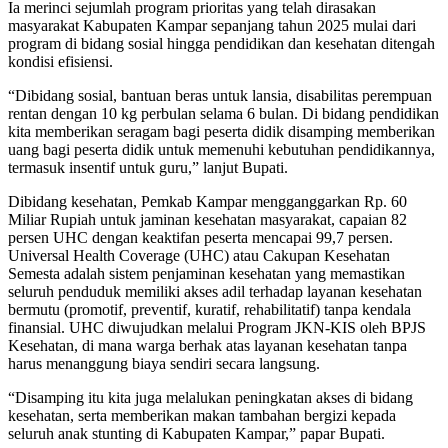
Ia merinci sejumlah program prioritas yang telah dirasakan
masyarakat Kabupaten Kampar sepanjang tahun 2025 mulai dari
program di bidang sosial hingga pendidikan dan kesehatan ditengah
kondisi efisiensi.
“Dibidang sosial, bantuan beras untuk lansia, disabilitas perempuan
rentan dengan 10 kg perbulan selama 6 bulan. Di bidang pendidikan
kita memberikan seragam bagi peserta didik disamping memberikan
uang bagi peserta didik untuk memenuhi kebutuhan pendidikannya,
termasuk insentif untuk guru,” lanjut Bupati.
Dibidang kesehatan, Pemkab Kampar mengganggarkan Rp. 60
Miliar Rupiah untuk jaminan kesehatan masyarakat, capaian 82
persen UHC dengan keaktifan peserta mencapai 99,7 persen.
Universal Health Coverage (UHC) atau Cakupan Kesehatan
Semesta adalah sistem penjaminan kesehatan yang memastikan
seluruh penduduk memiliki akses adil terhadap layanan kesehatan
bermutu (promotif, preventif, kuratif, rehabilitatif) tanpa kendala
finansial. UHC diwujudkan melalui Program JKN-KIS oleh BPJS
Kesehatan, di mana warga berhak atas layanan kesehatan tanpa
harus menanggung biaya sendiri secara langsung.
“Disamping itu kita juga melalukan peningkatan akses di bidang
kesehatan, serta memberikan makan tambahan bergizi kepada
seluruh anak stunting di Kabupaten Kampar,” papar Bupati.