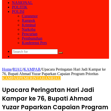
NASIONAL
POLITIK
POLISI
Curanmor
Rampok
Kriminal
Narkoba
Pencurian
Pembunuhan
Konferensi Pers
Search
Random
for
Article
Home
/
RIAU
/
KAMPAR
/
Upacara Peringatan Hari Jadi Kampar ke
76, Bupati Ahmad Yuzar Paparkan Capaian Program Prioritas
KAMPAR
PEMERINTAHAN
RIAU
Upacara Peringatan Hari Jadi
Kampar ke 76, Bupati Ahmad
Yuzar Paparkan Capaian Program