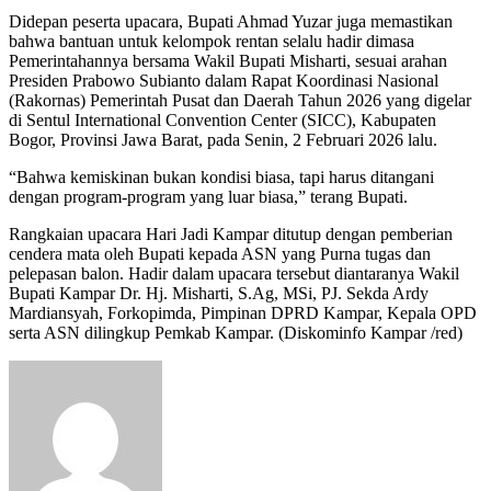
Didepan peserta upacara, Bupati Ahmad Yuzar juga memastikan
bahwa bantuan untuk kelompok rentan selalu hadir dimasa
Pemerintahannya bersama Wakil Bupati Misharti, sesuai arahan
Presiden Prabowo Subianto dalam Rapat Koordinasi Nasional
(Rakornas) Pemerintah Pusat dan Daerah Tahun 2026 yang digelar
di Sentul International Convention Center (SICC), Kabupaten
Bogor, Provinsi Jawa Barat, pada Senin, 2 Februari 2026 lalu.
“Bahwa kemiskinan bukan kondisi biasa, tapi harus ditangani
dengan program-program yang luar biasa,” terang Bupati.
Rangkaian upacara Hari Jadi Kampar ditutup dengan pemberian
cendera mata oleh Bupati kepada ASN yang Purna tugas dan
pelepasan balon. Hadir dalam upacara tersebut diantaranya Wakil
Bupati Kampar Dr. Hj. Misharti, S.Ag, MSi, PJ. Sekda Ardy
Mardiansyah, Forkopimda, Pimpinan DPRD Kampar, Kepala OPD
serta ASN dilingkup Pemkab Kampar. (Diskominfo Kampar /red)
Send
an
email