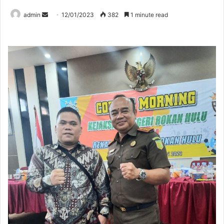
Send
admin
12/01/2023
382
1 minute read
an
email