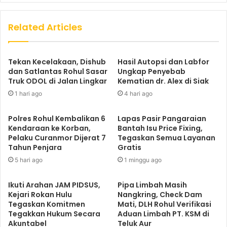
Related Articles
Tekan Kecelakaan, Dishub
Hasil Autopsi dan Labfor
dan Satlantas Rohul Sasar
Ungkap Penyebab
Truk ODOL di Jalan Lingkar
Kematian dr. Alex di Siak
1 hari ago
4 hari ago
Polres Rohul Kembalikan 6
Lapas Pasir Pangaraian
Kendaraan ke Korban,
Bantah Isu Price Fixing,
Pelaku Curanmor Dijerat 7
Tegaskan Semua Layanan
Tahun Penjara
Gratis
5 hari ago
1 minggu ago
Ikuti Arahan JAM PIDSUS,
Pipa Limbah Masih
Kejari Rokan Hulu
Nangkring, Check Dam
Tegaskan Komitmen
Mati, DLH Rohul Verifikasi
Tegakkan Hukum Secara
Aduan Limbah PT. KSM di
Akuntabel
Teluk Aur