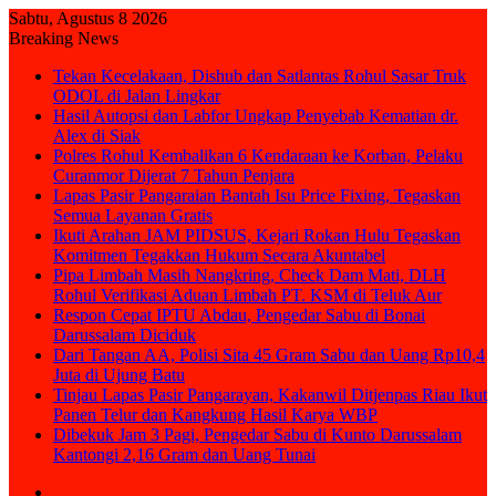
Sabtu, Agustus 8 2026
Breaking News
Tekan Kecelakaan, Dishub dan Satlantas Rohul Sasar Truk
ODOL di Jalan Lingkar
Hasil Autopsi dan Labfor Ungkap Penyebab Kematian dr.
Alex di Siak
Polres Rohul Kembalikan 6 Kendaraan ke Korban, Pelaku
Curanmor Dijerat 7 Tahun Penjara
Lapas Pasir Pangaraian Bantah Isu Price Fixing, Tegaskan
Semua Layanan Gratis
Ikuti Arahan JAM PIDSUS, Kejari Rokan Hulu Tegaskan
Komitmen Tegakkan Hukum Secara Akuntabel
Pipa Limbah Masih Nangkring, Check Dam Mati, DLH
Rohul Verifikasi Aduan Limbah PT. KSM di Teluk Aur
Respon Cepat IPTU Abdau, Pengedar Sabu di Bonai
Darussalam Diciduk
Dari Tangan AA, Polisi Sita 45 Gram Sabu dan Uang Rp10,4
Juta di Ujung Batu
Tinjau Lapas Pasir Pangarayan, Kakanwil Ditjenpas Riau Ikut
Panen Telur dan Kangkung Hasil Karya WBP
Dibekuk Jam 3 Pagi, Pengedar Sabu di Kunto Darussalam
Kantongi 2,16 Gram dan Uang Tunai
Sidebar