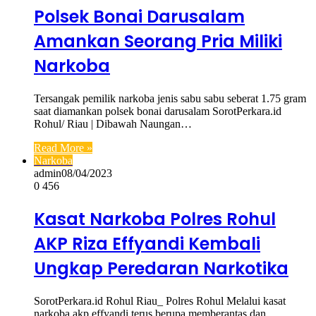
Polsek Bonai Darusalam
Amankan Seorang Pria Miliki
Narkoba
Tersangak pemilik narkoba jenis sabu sabu seberat 1.75 gram
saat diamankan polsek bonai darusalam SorotPerkara.id
Rohul/ Riau | Dibawah Naungan…
Read More »
Narkoba
admin
08/04/2023
0
456
Kasat Narkoba Polres Rohul
AKP Riza Effyandi Kembali
Ungkap Peredaran Narkotika
SorotPerkara.id Rohul Riau_ Polres Rohul Melalui kasat
narkoba akp effyandi terus berupa memberantas dan