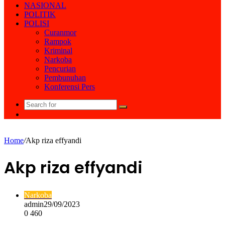
NASIONAL
POLITIK
POLISI
Curanmor
Rampok
Kriminal
Narkoba
Pencurian
Pembunuhan
Konferensi Pers
Search
Random
for
Article
Home
/
Akp riza effyandi
Akp riza effyandi
Narkoba
admin
29/09/2023
0
460