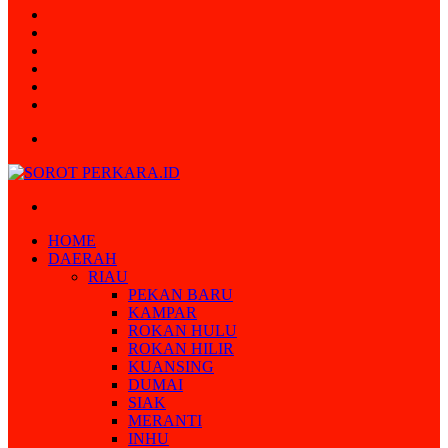
Random
Article
Log
In
Instagram
YouTube
Twitter
Facebook
Menu
Search
for
HOME
DAERAH
RIAU
PEKAN BARU
KAMPAR
ROKAN HULU
ROKAN HILIR
KUANSING
DUMAI
SIAK
MERANTI
INHU