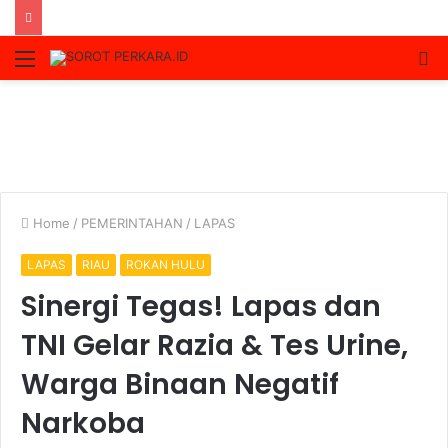
Menu
S
fo
Home
/
PEMERINTAHAN
/
LAPAS
LAPAS
RIAU
ROKAN HULU
Sinergi Tegas! Lapas dan
TNI Gelar Razia & Tes Urine,
Warga Binaan Negatif
Narkoba