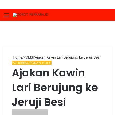
Menu
S
fo
Home
/
POLISI
/
Ajakan Kawin Lari Berujung ke Jeruji Besi
POLISI
RIAU
ROKAN HULU
Ajakan Kawin
Lari Berujung ke
Jeruji Besi
Send