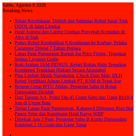
Sabtu, Agustus 8 2026
Breaking News
Tekan Kecelakaan, Dishub dan Satlantas Rohul Sasar Truk
ODOL di Jalan Lingkar
Hasil Autopsi dan Labfor Ungkap Penyebab Kematian dr.
Alex di Siak
Polres Rohul Kembalikan 6 Kendaraan ke Korban, Pelaku
Curanmor Dijerat 7 Tahun Penjara
Lapas Pasir Pangaraian Bantah Isu Price Fixing, Tegaskan
Semua Layanan Gratis
Ikuti Arahan JAM PIDSUS, Kejari Rokan Hulu Tegaskan
Komitmen Tegakkan Hukum Secara Akuntabel
Pipa Limbah Masih Nangkring, Check Dam Mati, DLH
Rohul Verifikasi Aduan Limbah PT. KSM di Teluk Aur
Respon Cepat IPTU Abdau, Pengedar Sabu di Bonai
Darussalam Diciduk
Dari Tangan AA, Polisi Sita 45 Gram Sabu dan Uang Rp10,4
Juta di Ujung Batu
Tinjau Lapas Pasir Pangarayan, Kakanwil Ditjenpas Riau Ikut
Panen Telur dan Kangkung Hasil Karya WBP
Dibekuk Jam 3 Pagi, Pengedar Sabu di Kunto Darussalam
Kantongi 2,16 Gram dan Uang Tunai
Sidebar