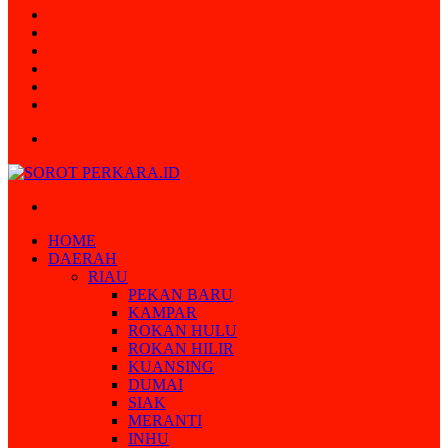
Random
Article
Log
In
Instagram
YouTube
Twitter
Facebook
Menu
Search
for
HOME
DAERAH
RIAU
PEKAN BARU
KAMPAR
ROKAN HULU
ROKAN HILIR
KUANSING
DUMAI
SIAK
MERANTI
INHU