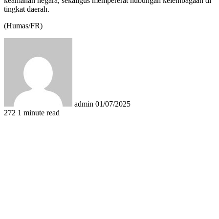
keamanan negara, sekaligus mempererat hubungan kelembagaan di
tingkat daerah.
(Humas/FR)
Send
an
email
admin
01/07/2025
272
1 minute read