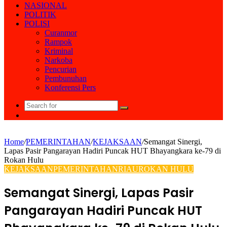
NASIONAL
POLITIK
POLISI
Curanmor
Rampok
Kriminal
Narkoba
Pencurian
Pembunuhan
Konferensi Pers
Search
Random
for
Article
Home
/
PEMERINTAHAN
/
KEJAKSAAN
/
Semangat Sinergi,
Lapas Pasir Pangarayan Hadiri Puncak HUT Bhayangkara ke-79 di
Rokan Hulu
KEJAKSAAN
PEMERINTAHAN
RIAU
ROKAN HULU
Semangat Sinergi, Lapas Pasir
Pangarayan Hadiri Puncak HUT