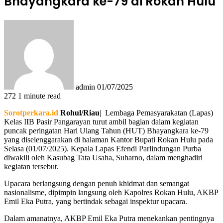
Bhayangkara ke-79 di Rokan Hulu
Send
an
email
admin
01/07/2025
272
1 minute read
Sorotperkara.id
Rohul/Riau
| Lembaga Pemasyarakatan (Lapas)
Kelas IIB Pasir Pangarayan turut ambil bagian dalam kegiatan
puncak peringatan Hari Ulang Tahun (HUT) Bhayangkara ke-79
yang diselenggarakan di halaman Kantor Bupati Rokan Hulu pada
Selasa (01/07/2025). Kepala Lapas Efendi Parlindungan Purba
diwakili oleh Kasubag Tata Usaha, Suharno, dalam menghadiri
kegiatan tersebut.
Upacara berlangsung dengan penuh khidmat dan semangat
nasionalisme, dipimpin langsung oleh Kapolres Rokan Hulu, AKBP
Emil Eka Putra, yang bertindak sebagai inspektur upacara.
Dalam amanatnya, AKBP Emil Eka Putra menekankan pentingnya