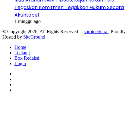
Tegaskan Komitmen Tegakkan Hukum Secara
Akuntabel
1 minggu ago
© Copyright 2026, All Rights Reserved |
sorotperkara
| Proudly
Hosted by
SiteGround
Home
Tentang
Box Redaksi
Login
Facebook
Twitter
YouTube
Instagram
Facebook
Twitter
WhatsApp
Telegram
Viber
Back
to
top
button