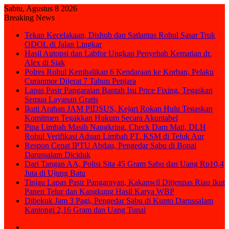
Sabtu, Agustus 8 2026
Breaking News
Tekan Kecelakaan, Dishub dan Satlantas Rohul Sasar Truk
ODOL di Jalan Lingkar
Hasil Autopsi dan Labfor Ungkap Penyebab Kematian dr.
Alex di Siak
Polres Rohul Kembalikan 6 Kendaraan ke Korban, Pelaku
Curanmor Dijerat 7 Tahun Penjara
Lapas Pasir Pangaraian Bantah Isu Price Fixing, Tegaskan
Semua Layanan Gratis
Ikuti Arahan JAM PIDSUS, Kejari Rokan Hulu Tegaskan
Komitmen Tegakkan Hukum Secara Akuntabel
Pipa Limbah Masih Nangkring, Check Dam Mati, DLH
Rohul Verifikasi Aduan Limbah PT. KSM di Teluk Aur
Respon Cepat IPTU Abdau, Pengedar Sabu di Bonai
Darussalam Diciduk
Dari Tangan AA, Polisi Sita 45 Gram Sabu dan Uang Rp10,4
Juta di Ujung Batu
Tinjau Lapas Pasir Pangarayan, Kakanwil Ditjenpas Riau Ikut
Panen Telur dan Kangkung Hasil Karya WBP
Dibekuk Jam 3 Pagi, Pengedar Sabu di Kunto Darussalam
Kantongi 2,16 Gram dan Uang Tunai
Sidebar