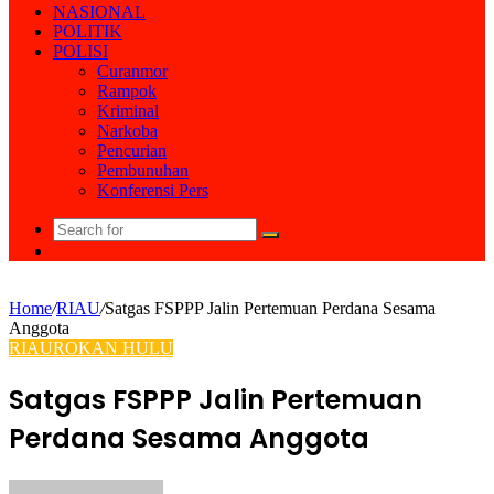
NASIONAL
POLITIK
POLISI
Curanmor
Rampok
Kriminal
Narkoba
Pencurian
Pembunuhan
Konferensi Pers
Search
Random
for
Article
Home
/
RIAU
/
Satgas FSPPP Jalin Pertemuan Perdana Sesama
Anggota
RIAU
ROKAN HULU
Satgas FSPPP Jalin Pertemuan
Perdana Sesama Anggota
Send