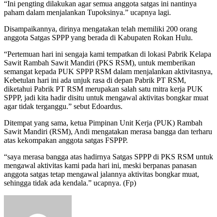
“Ini pengting dilakukan agar semua anggota satgas ini nantinya
paham dalam menjalankan Tupoksinya.” ucapnya lagi.
Disampaikannya, dirinya mengatakan telah memiliki 200 orang
anggota Satgas SPPP yang berada di Kabupaten Rokan Hulu.
“Pertemuan hari ini sengaja kami tempatkan di lokasi Pabrik Kelapa
Sawit Rambah Sawit Mandiri (PKS RSM), untuk memberikan
semangat kepada PUK SPPP RSM dalam menjalankan aktivitasnya,
Kebetulan hari ini ada unjuk rasa di depan Pabrik PT RSM,
diketahui Pabrik PT RSM merupakan salah satu mitra kerja PUK
SPPP, jadi kita hadir disitu untuk mengawal aktivitas bongkar muat
agar tidak terganggu.” sebut Edoardus.
Ditempat yang sama, ketua Pimpinan Unit Kerja (PUK) Rambah
Sawit Mandiri (RSM), Andi mengatakan merasa bangga dan terharu
atas kekompakan anggota satgas FSPPP.
“saya merasa bangga atas hadirnya Satgas SPPP di PKS RSM untuk
mengawal aktivitas kami pada hari ini, meski berpanas panasan
anggota satgas tetap mengawal jalannya aktivitas bongkar muat,
sehingga tidak ada kendala.” ucapnya. (Fp)
Send
an
email