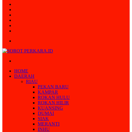
Random
Article
Log
In
Instagram
YouTube
Twitter
Facebook
Menu
Search
for
HOME
DAERAH
RIAU
PEKAN BARU
KAMPAR
ROKAN HULU
ROKAN HILIR
KUANSING
DUMAI
SIAK
MERANTI
INHU