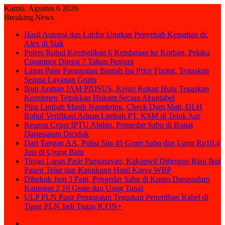
Kamis, Agustus 6 2026
Breaking News
Hasil Autopsi dan Labfor Ungkap Penyebab Kematian dr.
Alex di Siak
Polres Rohul Kembalikan 6 Kendaraan ke Korban, Pelaku
Curanmor Dijerat 7 Tahun Penjara
Lapas Pasir Pangaraian Bantah Isu Price Fixing, Tegaskan
Semua Layanan Gratis
Ikuti Arahan JAM PIDSUS, Kejari Rokan Hulu Tegaskan
Komitmen Tegakkan Hukum Secara Akuntabel
Pipa Limbah Masih Nangkring, Check Dam Mati, DLH
Rohul Verifikasi Aduan Limbah PT. KSM di Teluk Aur
Respon Cepat IPTU Abdau, Pengedar Sabu di Bonai
Darussalam Diciduk
Dari Tangan AA, Polisi Sita 45 Gram Sabu dan Uang Rp10,4
Juta di Ujung Batu
Tinjau Lapas Pasir Pangarayan, Kakanwil Ditjenpas Riau Ikut
Panen Telur dan Kangkung Hasil Karya WBP
Dibekuk Jam 3 Pagi, Pengedar Sabu di Kunto Darussalam
Kantongi 2,16 Gram dan Uang Tunai
ULP PLN Pasir Pengaraian Tegaskan Penertiban Kabel di
Tiang PLN Jadi Tugas ICON+
Sidebar