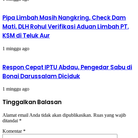
Pipa Limbah Masih Nangkring, Check Dam
Mati, DLH Rohul Verifikasi Aduan Limbah PT.
KSM di Teluk Aur
1 minggu ago
Respon Cepat IPTU Abdau, Pengedar Sabu di
Bonai Darussalam Diciduk
1 minggu ago
Tinggalkan Balasan
Alamat email Anda tidak akan dipublikasikan.
Ruas yang wajib
ditandai
*
Komentar
*