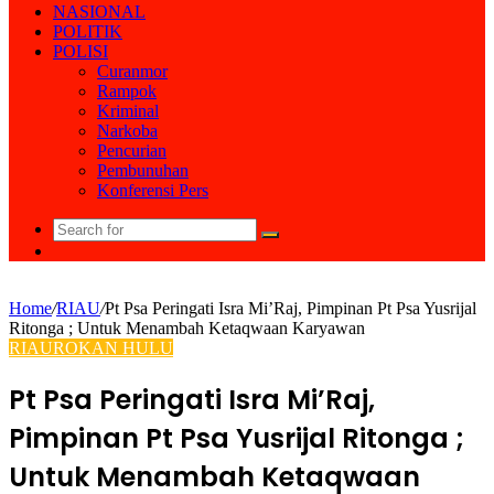
NASIONAL
POLITIK
POLISI
Curanmor
Rampok
Kriminal
Narkoba
Pencurian
Pembunuhan
Konferensi Pers
Search
Random
for
Article
Home
/
RIAU
/
Pt Psa Peringati Isra Mi’Raj, Pimpinan Pt Psa Yusrijal
Ritonga ; Untuk Menambah Ketaqwaan Karyawan
RIAU
ROKAN HULU
Pt Psa Peringati Isra Mi’Raj,
Pimpinan Pt Psa Yusrijal Ritonga ;
Untuk Menambah Ketaqwaan