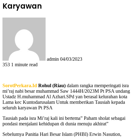
Karyawan
Send
an
email
admin
04/03/2023
353
1 minute read
SorotPerkara.Id
Rohul (Riau)
dalam rangka memperingati isra
mi’raj nabi besar muhammad Saw 1444H/2023M Pt PSA undang
Ustadz H.muhammad Al Azhari.SPd yan berasal kelurahan kota
Lama kec Kuntodarusalam Untuk memberikan Tausiah kepada
seluruh karyawan Pt PSA
Tausiah pada isra Mi’raj kali ini bertema” Paham sholat sebagai
pondasi menjalani kehidupan di dunia menuju akhirat”
Sebelumya Panitia Hari Besar Islam (PHBI) Erwin Nasution,