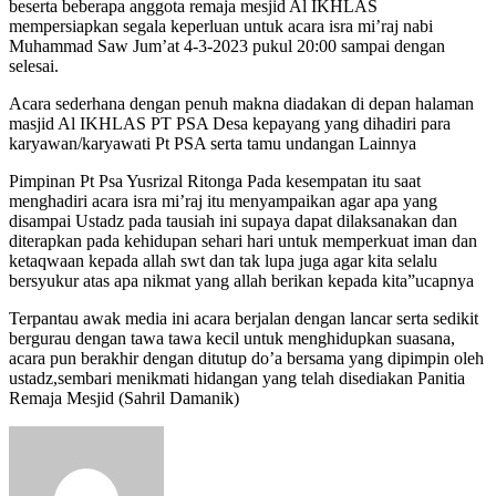
beserta beberapa anggota remaja mesjid Al IKHLAS
mempersiapkan segala keperluan untuk acara isra mi’raj nabi
Muhammad Saw Jum’at 4-3-2023 pukul 20:00 sampai dengan
selesai.
Acara sederhana dengan penuh makna diadakan di depan halaman
masjid Al IKHLAS PT PSA Desa kepayang yang dihadiri para
karyawan/karyawati Pt PSA serta tamu undangan Lainnya
Pimpinan Pt Psa Yusrizal Ritonga Pada kesempatan itu saat
menghadiri acara isra mi’raj itu menyampaikan agar apa yang
disampai Ustadz pada tausiah ini supaya dapat dilaksanakan dan
diterapkan pada kehidupan sehari hari untuk memperkuat iman dan
ketaqwaan kepada allah swt dan tak lupa juga agar kita selalu
bersyukur atas apa nikmat yang allah berikan kepada kita”ucapnya
Terpantau awak media ini acara berjalan dengan lancar serta sedikit
bergurau dengan tawa tawa kecil untuk menghidupkan suasana,
acara pun berakhir dengan ditutup do’a bersama yang dipimpin oleh
ustadz,sembari menikmati hidangan yang telah disediakan Panitia
Remaja Mesjid (Sahril Damanik)
Send
an
email