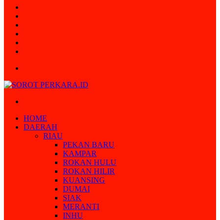
Random
Article
Log
In
Instagram
YouTube
Twitter
Facebook
Menu
Search
for
HOME
DAERAH
RIAU
PEKAN BARU
KAMPAR
ROKAN HULU
ROKAN HILIR
KUANSING
DUMAI
SIAK
MERANTI
INHU