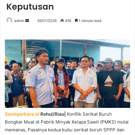
Keputusan
Send
admin
26/01/2026
495
1 minute read
an
email
Sorotperkara.id
Rohul/Riau|
Konflik Serikat Buruh
Bongkar Muat di Pabrik Minyak Kelapa Sawit (PMKS) mulai
memanas, Pasalnya kedua kubu serikat buruh SPPP dan