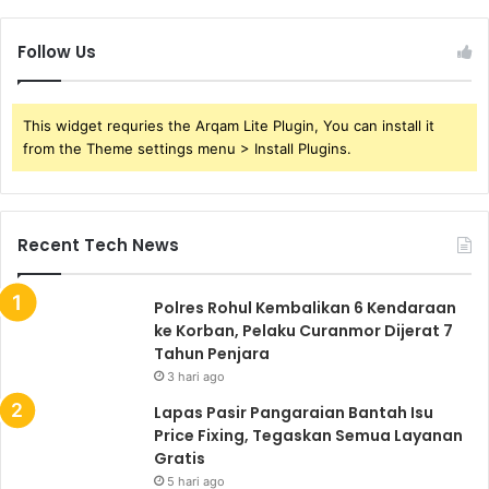
Follow Us
This widget requries the Arqam Lite Plugin, You can install it
from the Theme settings menu > Install Plugins.
Recent Tech News
Polres Rohul Kembalikan 6 Kendaraan
ke Korban, Pelaku Curanmor Dijerat 7
Tahun Penjara
3 hari ago
Lapas Pasir Pangaraian Bantah Isu
Price Fixing, Tegaskan Semua Layanan
Gratis
5 hari ago