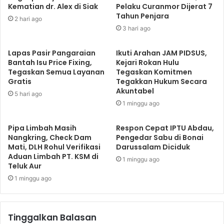
Kematian dr. Alex di Siak
Pelaku Curanmor Dijerat 7
Tahun Penjara
2 hari ago
3 hari ago
Lapas Pasir Pangaraian
Ikuti Arahan JAM PIDSUS,
Bantah Isu Price Fixing,
Kejari Rokan Hulu
Tegaskan Semua Layanan
Tegaskan Komitmen
Gratis
Tegakkan Hukum Secara
Akuntabel
5 hari ago
1 minggu ago
Pipa Limbah Masih
Respon Cepat IPTU Abdau,
Nangkring, Check Dam
Pengedar Sabu di Bonai
Mati, DLH Rohul Verifikasi
Darussalam Diciduk
Aduan Limbah PT. KSM di
1 minggu ago
Teluk Aur
1 minggu ago
Tinggalkan Balasan