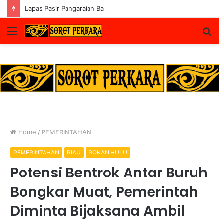
Lapas Pasir Pangaraian Bantah Isu Price Fixing, Tegaskan Semua Layanan Gratis
Menu
S
fo
Home
/
PEMERINTAHAN
PEMERINTAHAN
RIAU
ROKAN HULU
Potensi Bentrok Antar Buruh
Bongkar Muat, Pemerintah
Diminta Bijaksana Ambil