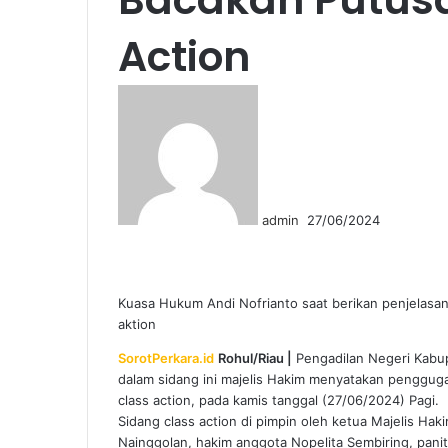
Action
Send
an
email
admin
27/06/2024
Facebook
Twitter
LinkedIn
Tumblr
Pinterest
Reddit
VKontakte
Odnoklassniki
Pocket
WhatsApp
Share
Print
via
Email
Kuasa Hukum Andi Nofrianto saat berikan penjelasa
aktion
SorotPerkara.id
Rohul/Riau |
Pengadilan Negeri Kabup
dalam sidang ini majelis Hakim menyatakan penggugat
class action, pada kamis tanggal (27/06/2024) Pagi.
Sidang class action di pimpin oleh ketua Majelis Ha
Nainggolan, hakim anggota Nopelita Sembiring, pani