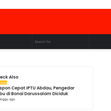
Facebook
Twitter
YouTube
Instagram
Log
Random
Sidebar
In
Article
Random
Search
Article
for
eck Also
se
koba
spon Cepat IPTU Abdau, Pengedar
bu di Bonai Darussalam Diciduk
inggu ago