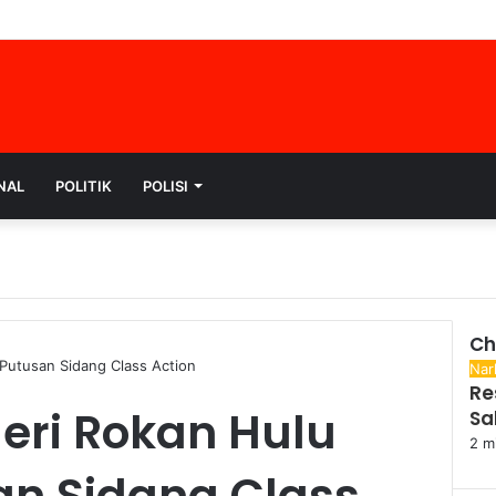
NAL
POLITIK
POLISI
Ch
Putusan Sidang Class Action
Clo
Nar
Re
eri Rokan Hulu
Sa
2 m
n Sidang Class