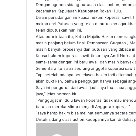
Dengan agenda sidang putusan class action, antara 
kecamatan Kepulauan Kabupaten Rokan Hulu.
Dalam persidangan ini kuasa hukum koperasi sawit t
makna dari Putusan yang telah di putuskan agar k
telah diputuskan hari ini.
Atas permintaan itu, Ketua Majelis Hakim menerangk
masih panjang belum final. Pembacaan Gugatan , Med
masih banyak prosesnya dan putusan yang dibaca ini
Kuasa hukum koperasi sawit timur jaya Andi Nofriant
sama-sama dengar, ini baru awal, dan masih banyak 
Sementara itu salah seorang anggota koperasi sawi
Tapi setelah adanya penjelasan hakim tadi ditambah
akan buktikan, bahwa penggugat hanya sebagai angg
Saya ini pengurus dari awal, jadi saya tau siapa ang
jaya,” jelas herman kk.
“Penggugat ini dulu lawan koperasi tidak mau mendu
baru lah mereka Minta menjadi Anggota koperasi”
“saya harap hakim bisa melihat semuanya secara cerm
Untuk sidang class action kedepannya kan di dekat pa
Send
an