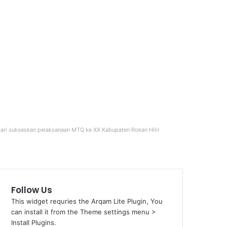
ari sukseskan pelaksanaan MTQ ke XX Kabupaten Rokan Hilir
Follow Us
This widget requries the Arqam Lite Plugin, You
can install it from the Theme settings menu >
Install Plugins.