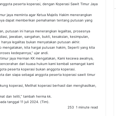
anggota peserta koperasi, dengan Koperasi Sawit Timur Jaya
imur jaya meminta agar Ketua Majelis Hakim menerangkan
iranya dapat memberikan pemahaman tentang putusan yang
an, putusan ini hanya menerangkan legalitas, prosesnya
iasi, jawaban, sangahan, bukti, kesaksian, kesimpulan,
 hanya legalitas bukan menyatakan putusan akhir.
o mengatakan, kita hargai putusan hakim, Seperti yang kita
proses kedepannya,” ujar andi.
t timur jaya Herman KK mengatakan, Kami kecewa awalnya,
 pencerahan dari kuasa hukum kami kembali semangat kami
ota peserta koperasi bukan anggota koperasi.
gota dan siapa sebagai anggota peserta koperasi sawit timur
kung koperasi, Melihat koperasi berhasil dan menghasilkan,
at dan teliti,” tambah herma kk.
da tanggal 11 juli 2024. (Tim).
253
1 minute read