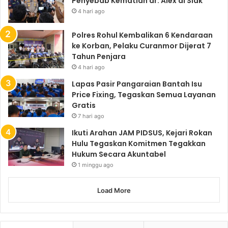
Penyebab Kematian dr. Alex di Siak
4 hari ago
Polres Rohul Kembalikan 6 Kendaraan
ke Korban, Pelaku Curanmor Dijerat 7
Tahun Penjara
4 hari ago
Lapas Pasir Pangaraian Bantah Isu
Price Fixing, Tegaskan Semua Layanan
Gratis
7 hari ago
Ikuti Arahan JAM PIDSUS, Kejari Rokan
Hulu Tegaskan Komitmen Tegakkan
Hukum Secara Akuntabel
1 minggu ago
Load More