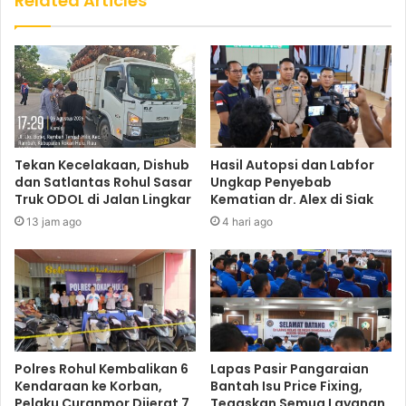
Related Articles
Tekan Kecelakaan, Dishub
Hasil Autopsi dan Labfor
dan Satlantas Rohul Sasar
Ungkap Penyebab
Truk ODOL di Jalan Lingkar
Kematian dr. Alex di Siak
13 jam ago
4 hari ago
Polres Rohul Kembalikan 6
Lapas Pasir Pangaraian
Kendaraan ke Korban,
Bantah Isu Price Fixing,
Pelaku Curanmor Dijerat 7
Tegaskan Semua Layanan