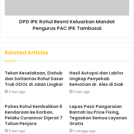
DPD IPK Rohul Resmi Keluarkan Mandat
Pengurus PAC IPK Tambusai
Related Articles
Tekan Kecelakaan, Dishub
Hasil Autopsi dan Labfor
dan Satlantas Rohul Sasar
Ungkap Penyebab
Truk ODOL di Jalan Lingkar
Kematian dr. Alex di Siak
2 hari ago
5 hari ago
Polres Rohul Kembalikan 6
Lapas Pasir Pangaraian
Kendaraan ke Korban,
Bantah Isu Price Fixing,
Pelaku Curanmor Dijerat 7
Tegaskan Semua Layanan
Tahun Penjara
Gratis
5 hari ago
1 minggu ago