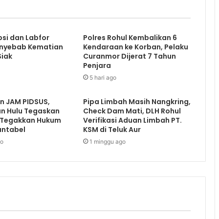
psi dan Labfor
Polres Rohul Kembalikan 6
nyebab Kematian
Kendaraan ke Korban, Pelaku
Siak
Curanmor Dijerat 7 Tahun
Penjara
5 hari ago
an JAM PIDSUS,
Pipa Limbah Masih Nangkring,
an Hulu Tegaskan
Check Dam Mati, DLH Rohul
 Tegakkan Hukum
Verifikasi Aduan Limbah PT.
untabel
KSM di Teluk Aur
go
1 minggu ago