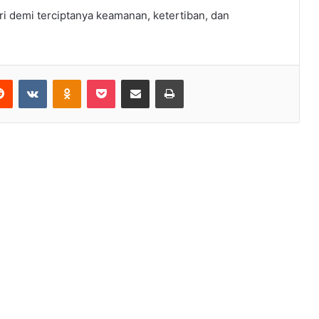
i demi terciptanya keamanan, ketertiban, dan
erest
Reddit
VKontakte
Odnoklassniki
Pocket
Share via Email
Print