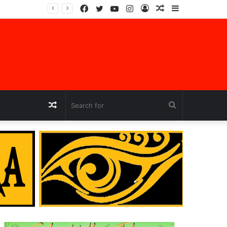
Facebook
Twitter
YouTube
Instagram
Log
Random
Sidebar
In
Article
Random
Search
Article
for