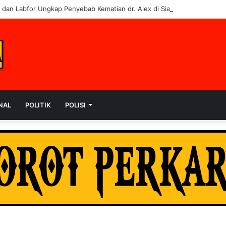
i dan Labfor Ungkap Penyebab Kematian dr. Alex di Siak
NAL
POLITIK
POLISI