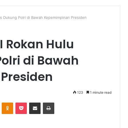
s Dukung Polri di Bawah Kepemimpinan Presiden
I Rokan Hulu
olri di Bawah
Presiden
123
1 minute read
VKontakte
Odnoklassniki
Pocket
Share via Email
Print