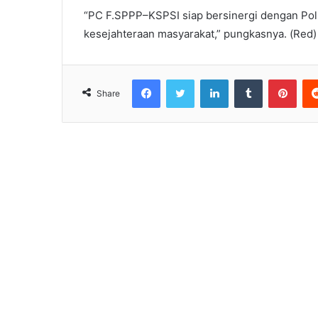
“PC F.SPPP–KSPSI siap bersinergi dengan Polr
kesejahteraan masyarakat,” pungkasnya. (Red)
Facebook
Twitter
LinkedIn
Tumblr
Pint
Share