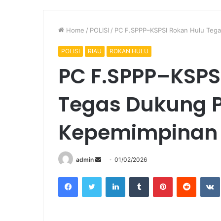
Home
/
POLISI
/
PC F.SPPP–KSPSI Rokan Hulu Tega
POLISI
RIAU
ROKAN HULU
PC F.SPPP–KSPS
Tegas Dukung P
Kepemimpinan 
Send
admin
01/02/2026
an
Facebook
Twitter
LinkedIn
Tumblr
Pinterest
Reddit
email