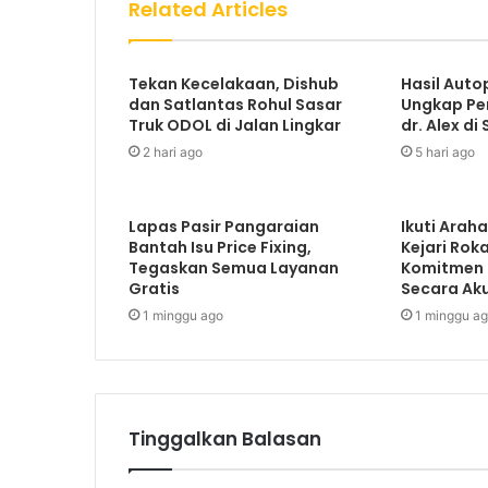
Related Articles
Tekan Kecelakaan, Dishub
Hasil Auto
dan Satlantas Rohul Sasar
Ungkap Pe
Truk ODOL di Jalan Lingkar
dr. Alex di 
2 hari ago
5 hari ago
Lapas Pasir Pangaraian
Ikuti Arah
Bantah Isu Price Fixing,
Kejari Rok
Tegaskan Semua Layanan
Komitmen
Gratis
Secara Ak
1 minggu ago
1 minggu a
Tinggalkan Balasan