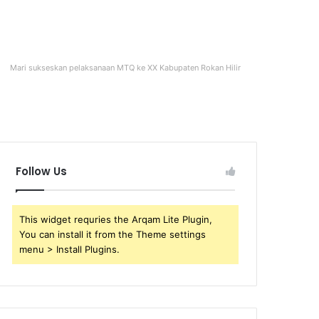
Mari sukseskan pelaksanaan MTQ ke XX Kabupaten Rokan Hilir
Follow Us
This widget requries the Arqam Lite Plugin,
You can install it from the Theme settings
menu > Install Plugins.