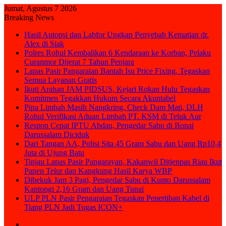
Jumat, Agustus 7 2026
Breaking News
Hasil Autopsi dan Labfor Ungkap Penyebab Kematian dr.
Alex di Siak
Polres Rohul Kembalikan 6 Kendaraan ke Korban, Pelaku
Curanmor Dijerat 7 Tahun Penjara
Lapas Pasir Pangaraian Bantah Isu Price Fixing, Tegaskan
Semua Layanan Gratis
Ikuti Arahan JAM PIDSUS, Kejari Rokan Hulu Tegaskan
Komitmen Tegakkan Hukum Secara Akuntabel
Pipa Limbah Masih Nangkring, Check Dam Mati, DLH
Rohul Verifikasi Aduan Limbah PT. KSM di Teluk Aur
Respon Cepat IPTU Abdau, Pengedar Sabu di Bonai
Darussalam Diciduk
Dari Tangan AA, Polisi Sita 45 Gram Sabu dan Uang Rp10,4
Juta di Ujung Batu
Tinjau Lapas Pasir Pangarayan, Kakanwil Ditjenpas Riau Ikut
Panen Telur dan Kangkung Hasil Karya WBP
Dibekuk Jam 3 Pagi, Pengedar Sabu di Kunto Darussalam
Kantongi 2,16 Gram dan Uang Tunai
ULP PLN Pasir Pengaraian Tegaskan Penertiban Kabel di
Tiang PLN Jadi Tugas ICON+
Sidebar