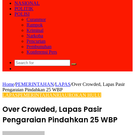
NASIONAL
POLITIK
POLISI
Curanmor
Rampok
Kriminal
Narkoba
Pencurian
Pembunuhan
Konferensi Pers
Search
Random
for
Article
Home
/
PEMERINTAHAN
/
LAPAS
/
Over Crowded, Lapas Pasir
Pengaraian Pindahkan 25 WBP
LAPAS
PEMERINTAHAN
RIAU
ROKAN HULU
Over Crowded, Lapas Pasir
Pengaraian Pindahkan 25 WBP
Send