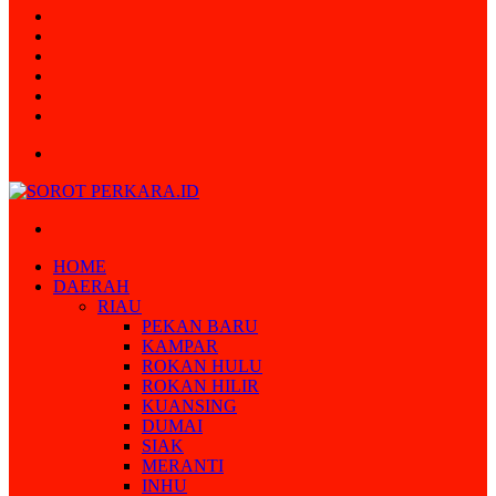
Random
Article
Log
In
Instagram
YouTube
Twitter
Facebook
Menu
Search
for
HOME
DAERAH
RIAU
PEKAN BARU
KAMPAR
ROKAN HULU
ROKAN HILIR
KUANSING
DUMAI
SIAK
MERANTI
INHU