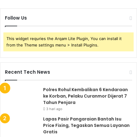
Follow Us
This widget requries the Arqam Lite Plugin, You can install it
from the Theme settings menu > Install Plugins.
Recent Tech News
Polres Rohul Kembalikan 6 Kendaraan
ke Korban, Pelaku Curanmor Dijerat 7
Tahun Penjara
3 hari ago
Lapas Pasir Pangaraian Bantah Isu
Price Fixing, Tegaskan Semua Layanan
Gratis