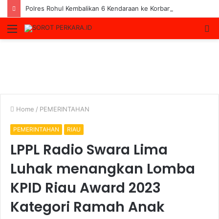
Polres Rohul Kembalikan 6 Kendaraan ke Korban, Pelaku Curanmor Dijerat 7 Tahun Penjara
Menu
S
fo
Home
/
PEMERINTAHAN
PEMERINTAHAN
RIAU
LPPL Radio Swara Lima
Luhak menangkan Lomba
KPID Riau Award 2023
Kategori Ramah Anak