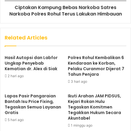
Ciptakan Kampung Bebas Narkoba Satres
Narkoba Polres Rohul Terus Lakukan Himbauan
Related Articles
Hasil Autopsi dan Labfor
Polres Rohul Kembalikan 6
Ungkap Penyebab
Kendaraan ke Korban,
Kematian dr. Alex di Siak
Pelaku Curanmor Dijerat 7
Tahun Penjara
2 hari ago
3 hari ago
Lapas Pasir Pangaraian
Ikuti Arahan JAM PIDSUS,
Bantah Isu Price Fixing,
Kejari Rokan Hulu
Tegaskan Semua Layanan
Tegaskan Komitmen
Gratis
Tegakkan Hukum Secara
Akuntabel
5 hari ago
1 minggu ago