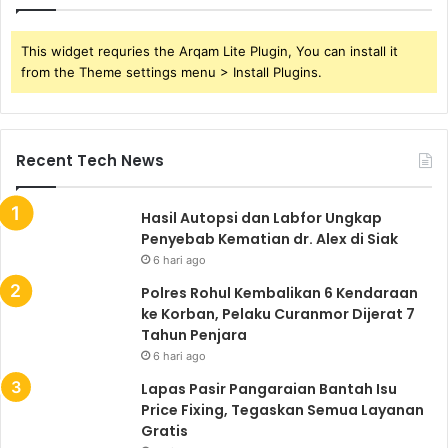
This widget requries the Arqam Lite Plugin, You can install it
from the Theme settings menu > Install Plugins.
Recent Tech News
Hasil Autopsi dan Labfor Ungkap
Penyebab Kematian dr. Alex di Siak
6 hari ago
Polres Rohul Kembalikan 6 Kendaraan
ke Korban, Pelaku Curanmor Dijerat 7
Tahun Penjara
6 hari ago
Lapas Pasir Pangaraian Bantah Isu
Price Fixing, Tegaskan Semua Layanan
Gratis