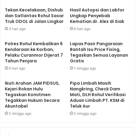
Tekan Kecelakaan, Dishub
Hasil Autopsi dan Labfor
dan Satlantas Rohul Sasar
Ungkap Penyebab
Truk ODOL di Jalan Lingkar
Kematian dr. Alex di Siak
3 hari ago
6 hari ago
Polres Rohul Kembalikan 6
Lapas Pasir Pangaraian
Kendaraan ke Korban,
Bantah Isu Price Fixing,
Pelaku Curanmor Dijerat 7
Tegaskan Semua Layanan
Tahun Penjara
Gratis
6 hari ago
1 minggu ago
Ikuti Arahan JAM PIDSUS,
Pipa Limbah Masih
Kejari Rokan Hulu
Nangkring, Check Dam
Tegaskan Komitmen
Mati, DLH Rohul Verifikasi
Tegakkan Hukum Secara
Aduan Limbah PT. KSM di
Akuntabel
Teluk Aur
2 minggu ago
2 minggu ago