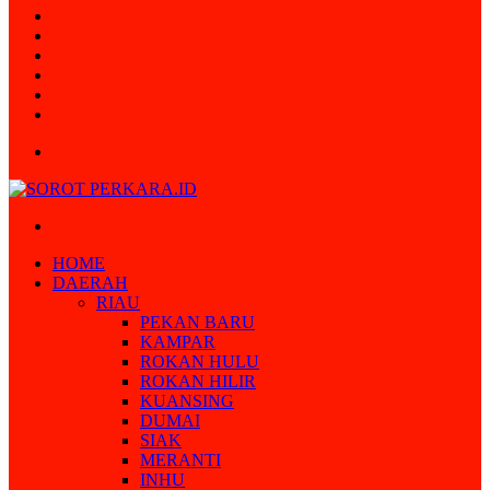
Random
Article
Log
In
Instagram
YouTube
Twitter
Facebook
Menu
Search
for
HOME
DAERAH
RIAU
PEKAN BARU
KAMPAR
ROKAN HULU
ROKAN HILIR
KUANSING
DUMAI
SIAK
MERANTI
INHU