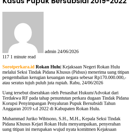
Kasus Pupuk Bersubsidi 2019-2022
Send
an
email
admin
24/06/2026
117
1 minute read
Sorotperkara.id
Rokan Hulu
| Kejaksaan Negeri Rokan Hulu
melalui Seksi Tindak Pidana Khusus (Pidsus) menerima uang titipan
pengembalian kerugian keuangan negara sebesar Rp170.000.000,-
atau seratus tujuh puluh juta rupiah. Rabu, 24/06/2026
Uang tersebut diserahkan oleh Penasihat Hukum/Advokat dari
Terdakwa RF pada tahap penuntutan perkara dugaan Tindak Pidana
Korupsi Penyimpangan Penyaluran Pupuk Bersubsidi Tahun
Anggaran 2019 s.d 2022 di Kabupaten Rokan Hulu.
Muhammad Juriko Wibisono, S.H., M.H., Kepala Seksi Tindak
Pidana Khusus Kejari Rokan Hulu menyampaikan, penyerahan
uang titipan ini merupakan wujud nyata komitmen Kejaksaan