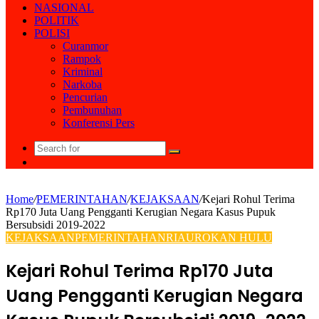
NASIONAL
POLITIK
POLISI
Curanmor
Rampok
Kriminal
Narkoba
Pencurian
Pembunuhan
Konferensi Pers
Search
Random
for
Article
Home
/
PEMERINTAHAN
/
KEJAKSAAN
/
Kejari Rohul Terima
Rp170 Juta Uang Pengganti Kerugian Negara Kasus Pupuk
Bersubsidi 2019-2022
KEJAKSAAN
PEMERINTAHAN
RIAU
ROKAN HULU
Kejari Rohul Terima Rp170 Juta
Uang Pengganti Kerugian Negara