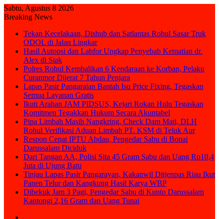
Sabtu, Agustus 8 2026
Breaking News
Tekan Kecelakaan, Dishub dan Satlantas Rohul Sasar Truk
ODOL di Jalan Lingkar
Hasil Autopsi dan Labfor Ungkap Penyebab Kematian dr.
Alex di Siak
Polres Rohul Kembalikan 6 Kendaraan ke Korban, Pelaku
Curanmor Dijerat 7 Tahun Penjara
Lapas Pasir Pangaraian Bantah Isu Price Fixing, Tegaskan
Semua Layanan Gratis
Ikuti Arahan JAM PIDSUS, Kejari Rokan Hulu Tegaskan
Komitmen Tegakkan Hukum Secara Akuntabel
Pipa Limbah Masih Nangkring, Check Dam Mati, DLH
Rohul Verifikasi Aduan Limbah PT. KSM di Teluk Aur
Respon Cepat IPTU Abdau, Pengedar Sabu di Bonai
Darussalam Diciduk
Dari Tangan AA, Polisi Sita 45 Gram Sabu dan Uang Rp10,4
Juta di Ujung Batu
Tinjau Lapas Pasir Pangarayan, Kakanwil Ditjenpas Riau Ikut
Panen Telur dan Kangkung Hasil Karya WBP
Dibekuk Jam 3 Pagi, Pengedar Sabu di Kunto Darussalam
Kantongi 2,16 Gram dan Uang Tunai
Sidebar