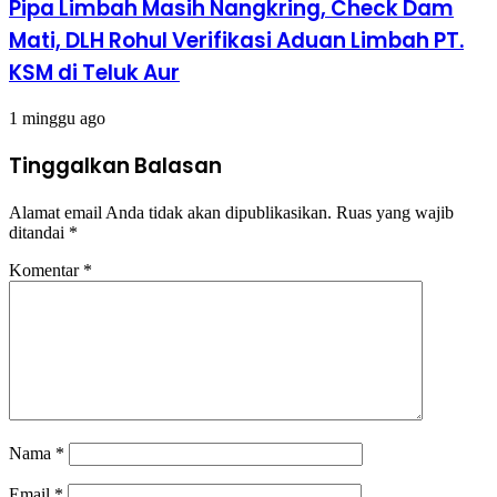
Pipa Limbah Masih Nangkring, Check Dam
Mati, DLH Rohul Verifikasi Aduan Limbah PT.
KSM di Teluk Aur
1 minggu ago
Tinggalkan Balasan
Alamat email Anda tidak akan dipublikasikan.
Ruas yang wajib
ditandai
*
Komentar
*
Nama
*
Email
*