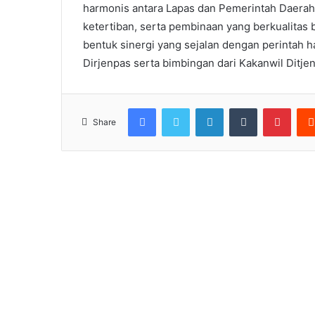
harmonis antara Lapas dan Pemerintah Daera
ketertiban, serta pembinaan yang berkualitas b
bentuk sinergi yang sejalan dengan perintah h
Dirjenpas serta bimbingan dari Kakanwil Ditjen
Facebook
Twitter
LinkedIn
Tumblr
Pinte
Share