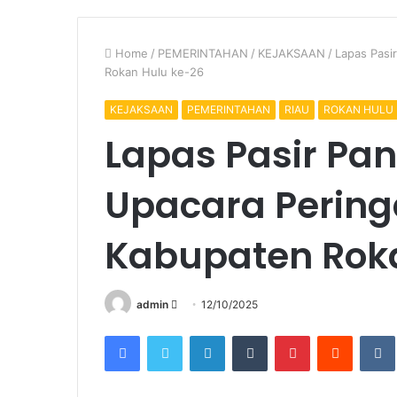
Home
/
PEMERINTAHAN
/
KEJAKSAAN
/
Lapas Pasi
Rokan Hulu ke-26
KEJAKSAAN
PEMERINTAHAN
RIAU
ROKAN HULU
Lapas Pasir Pa
Upacara Pering
Kabupaten Rok
Send
admin
12/10/2025
an
Facebook
Twitter
LinkedIn
Tumblr
Pinterest
Reddit
email