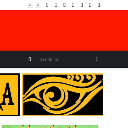
Facebook
Twitter
YouTube
Instagram
Log
Random
Sidebar
In
Article
Random
Search
Article
for