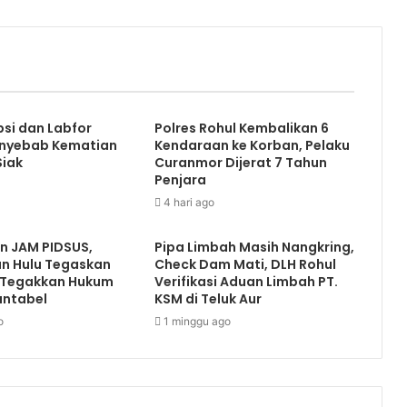
psi dan Labfor
Polres Rohul Kembalikan 6
nyebab Kematian
Kendaraan ke Korban, Pelaku
Siak
Curanmor Dijerat 7 Tahun
Penjara
4 hari ago
an JAM PIDSUS,
Pipa Limbah Masih Nangkring,
an Hulu Tegaskan
Check Dam Mati, DLH Rohul
 Tegakkan Hukum
Verifikasi Aduan Limbah PT.
untabel
KSM di Teluk Aur
o
1 minggu ago