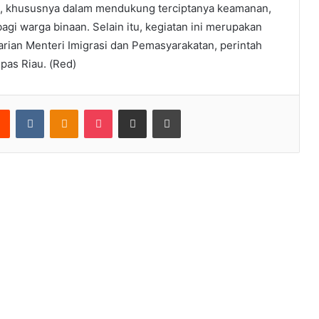
h, khususnya dalam mendukung terciptanya keamanan,
agi warga binaan. Selain itu, kegiatan ini merupakan
arian Menteri Imigrasi dan Pemasyarakatan, perintah
pas Riau. (Red)
rest
Reddit
VKontakte
Odnoklassniki
Pocket
Share via Email
Print