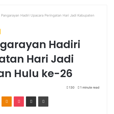
r Pangarayan Hadiri Upacara Peringatan Hari Jadi Kabupaten
ngarayan Hadiri
atan Hari Jadi
an Hulu ke-26
130
1 minute read
VKontakte
Odnoklassniki
Pocket
Share via Email
Print