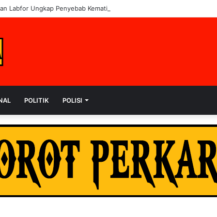
dan Labfor Ungkap Penyebab Kematian dr. Alex di Siak
NAL
POLITIK
POLISI