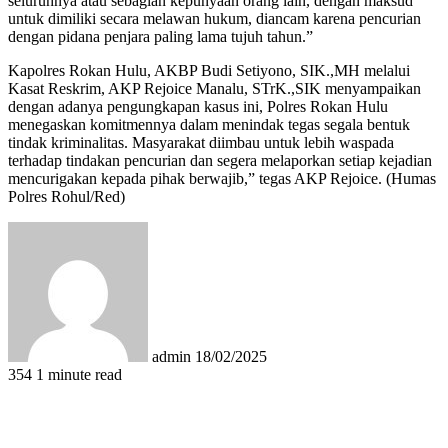
seluruhnya atau sebagian kepunyaan orang lain, dengan maksud
untuk dimiliki secara melawan hukum, diancam karena pencurian
dengan pidana penjara paling lama tujuh tahun.”
Kapolres Rokan Hulu, AKBP Budi Setiyono, SIK.,MH melalui
Kasat Reskrim, AKP Rejoice Manalu, STrK.,SIK menyampaikan
dengan adanya pengungkapan kasus ini, Polres Rokan Hulu
menegaskan komitmennya dalam menindak tegas segala bentuk
tindak kriminalitas. Masyarakat diimbau untuk lebih waspada
terhadap tindakan pencurian dan segera melaporkan setiap kejadian
mencurigakan kepada pihak berwajib,” tegas AKP Rejoice. (Humas
Polres Rohul/Red)
Send
an
email
admin
18/02/2025
354
1 minute read