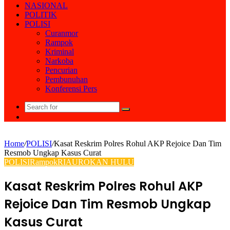
NASIONAL
POLITIK
POLISI
Curanmor
Rampok
Kriminal
Narkoba
Pencurian
Pembunuhan
Konferensi Pers
Search
Random
for
Article
Home
/
POLISI
/
Kasat Reskrim Polres Rohul AKP Rejoice Dan Tim
Resmob Ungkap Kasus Curat
POLISI
Rampok
RIAU
ROKAN HULU
Kasat Reskrim Polres Rohul AKP
Rejoice Dan Tim Resmob Ungkap
Kasus Curat