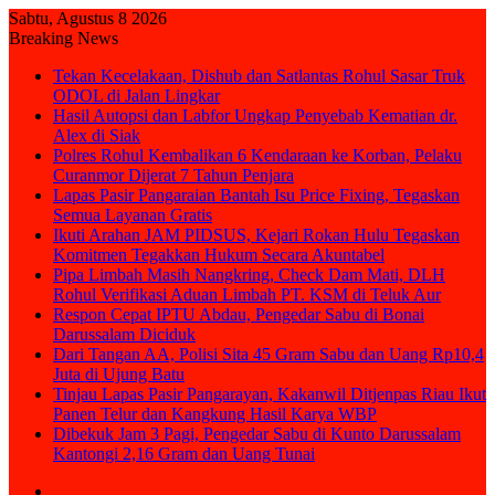
Sabtu, Agustus 8 2026
Breaking News
Tekan Kecelakaan, Dishub dan Satlantas Rohul Sasar Truk
ODOL di Jalan Lingkar
Hasil Autopsi dan Labfor Ungkap Penyebab Kematian dr.
Alex di Siak
Polres Rohul Kembalikan 6 Kendaraan ke Korban, Pelaku
Curanmor Dijerat 7 Tahun Penjara
Lapas Pasir Pangaraian Bantah Isu Price Fixing, Tegaskan
Semua Layanan Gratis
Ikuti Arahan JAM PIDSUS, Kejari Rokan Hulu Tegaskan
Komitmen Tegakkan Hukum Secara Akuntabel
Pipa Limbah Masih Nangkring, Check Dam Mati, DLH
Rohul Verifikasi Aduan Limbah PT. KSM di Teluk Aur
Respon Cepat IPTU Abdau, Pengedar Sabu di Bonai
Darussalam Diciduk
Dari Tangan AA, Polisi Sita 45 Gram Sabu dan Uang Rp10,4
Juta di Ujung Batu
Tinjau Lapas Pasir Pangarayan, Kakanwil Ditjenpas Riau Ikut
Panen Telur dan Kangkung Hasil Karya WBP
Dibekuk Jam 3 Pagi, Pengedar Sabu di Kunto Darussalam
Kantongi 2,16 Gram dan Uang Tunai
Sidebar