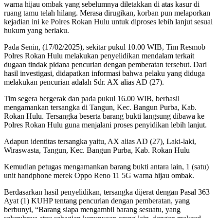
warna hijau ombak yang sebelumnya diletakkan di atas kasur di
ruang tamu telah hilang. Merasa dirugikan, korban pun melaporkan
kejadian ini ke Polres Rokan Hulu untuk diproses lebih lanjut sesuai
hukum yang berlaku.
Pada Senin, (17/02/2025), sekitar pukul 10.00 WIB, Tim Resmob
Polres Rokan Hulu melakukan penyelidikan mendalam terkait
dugaan tindak pidana pencurian dengan pemberatan tersebut. Dari
hasil investigasi, didapatkan informasi bahwa pelaku yang diduga
melakukan pencurian adalah Sdr. AX alias AD (27).
Tim segera bergerak dan pada pukul 16.00 WIB, berhasil
mengamankan tersangka di Tangun, Kec. Bangun Purba, Kab.
Rokan Hulu. Tersangka beserta barang bukti langsung dibawa ke
Polres Rokan Hulu guna menjalani proses penyidikan lebih lanjut.
Adapun identitas tersangka yaitu, AX alias AD (27), Laki-laki,
Wiraswasta, Tangun, Kec. Bangun Purba, Kab. Rokan Hulu
Kemudian petugas mengamankan barang bukti antara lain, 1 (satu)
unit handphone merek Oppo Reno 11 5G warna hijau ombak.
Berdasarkan hasil penyelidikan, tersangka dijerat dengan Pasal 363
Ayat (1) KUHP tentang pencurian dengan pemberatan, yang
berbunyi, “Barang siapa mengambil barang sesuatu, yang