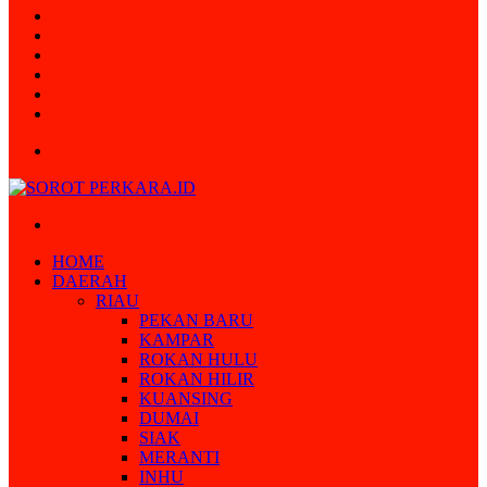
Random
Article
Log
In
Instagram
YouTube
Twitter
Facebook
Menu
Search
for
HOME
DAERAH
RIAU
PEKAN BARU
KAMPAR
ROKAN HULU
ROKAN HILIR
KUANSING
DUMAI
SIAK
MERANTI
INHU