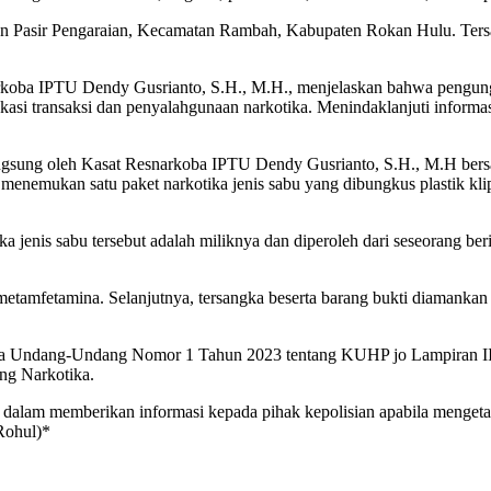
an Pasir Pengaraian, Kecamatan Rambah, Kabupaten Rokan Hulu. Ters
arkoba IPTU Dendy Gusrianto, S.H., M.H., menjelaskan bahwa pengungk
asi transaksi dan penyalahgunaan narkotika. Menindaklanjuti informa
angsung oleh Kasat Resnarkoba IPTU Dendy Gusrianto, S.H., M.H bers
enemukan satu paket narkotika jenis sabu yang dibungkus plastik klip b
ka jenis sabu tersebut adalah miliknya dan diperoleh dari seseorang 
metamfetamina. Selanjutnya, tersangka beserta barang bukti diamanka
huruf a Undang-Undang Nomor 1 Tahun 2023 tentang KUHP jo Lampiran
ng Narkotika.
 dalam memberikan informasi kepada pihak kepolisian apabila menget
Rohul)*