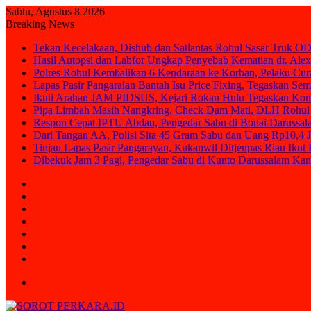
Sabtu, Agustus 8 2026
Breaking News
Tekan Kecelakaan, Dishub dan Satlantas Rohul Sasar Truk OD
Hasil Autopsi dan Labfor Ungkap Penyebab Kematian dr. Alex
Polres Rohul Kembalikan 6 Kendaraan ke Korban, Pelaku Cura
Lapas Pasir Pangaraian Bantah Isu Price Fixing, Tegaskan Se
Ikuti Arahan JAM PIDSUS, Kejari Rokan Hulu Tegaskan Ko
Pipa Limbah Masih Nangkring, Check Dam Mati, DLH Rohul 
Respon Cepat IPTU Abdau, Pengedar Sabu di Bonai Darussal
Dari Tangan AA, Polisi Sita 45 Gram Sabu dan Uang Rp10,4 J
Tinjau Lapas Pasir Pangarayan, Kakanwil Ditjenpas Riau Iku
Dibekuk Jam 3 Pagi, Pengedar Sabu di Kunto Darussalam Kan
Sidebar
Random
Article
Log
In
Instagram
YouTube
Twitter
Facebook
Menu