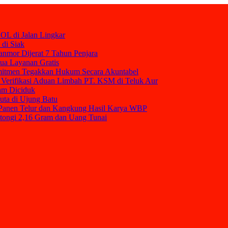
OL di Jalan Lingkar
 di Siak
nmor Dijerat 7 Tahun Penjara
mua Layanan Gratis
mitmen Tegakkan Hukum Secara Akuntabel
Verifikasi Aduan Limbah PT. KSM di Teluk Aur
am Diciduk
uta di Ujung Batu
t Panen Telur dan Kangkung Hasil Karya WBP
tongi 2,16 Gram dan Uang Tunai