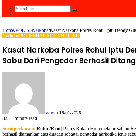
Search
Random
for
Article
Home
/
POLISI
/
Narkoba
/
Kasat Narkoba Polres Rohul Iptu Dendy Gu
Narkoba
POLISI
RIAU
ROKAN HULU
Kasat Narkoba Polres Rohul Iptu 
Sabu Dari Pengedar Berhasil Ditan
Send
an
email
admin
18/01/2026
328
1 minute read
Facebook
Twitter
LinkedIn
Tumblr
Pinterest
Reddit
VKontakte
Odnoklassniki
Pocket
WhatsApp
Share
Print
Sorotperkara.id
Rohul/Riau|
Polres Rokan Hulu melalui Satuan Re
via
berhasil diamankan atas dugaan sebagai pengedar narkotika jenis sab
Email