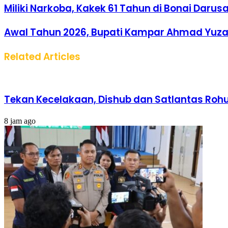
Miliki Narkoba, Kakek 61 Tahun di Bonai Darus
Awal Tahun 2026, Bupati Kampar Ahmad Yuza
Related Articles
Tekan Kecelakaan, Dishub dan Satlantas Rohul
8 jam ago