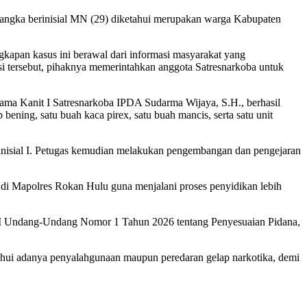
angka berinisial MN (29) diketahui merupakan warga Kabupaten
apan kasus ini berawal dari informasi masyarakat yang
si tersebut, pihaknya memerintahkan anggota Satresnarkoba untuk
ama Kanit I Satresnarkoba IPDA Sudarma Wijaya, S.H., berhasil
ening, satu buah kaca pirex, satu buah mancis, serta satu unit
berinisial I. Petugas kemudian melakukan pengembangan dan pengejaran
n di Mapolres Rokan Hulu guna menjalani proses penyidikan lebih
 II Undang-Undang Nomor 1 Tahun 2026 tentang Penyesuaian Pidana,
ahui adanya penyalahgunaan maupun peredaran gelap narkotika, demi