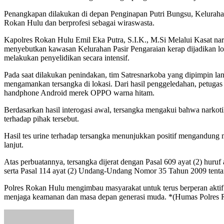
Penangkapan dilakukan di depan Penginapan Putri Bungsu, Kelurah
Rokan Hulu dan berprofesi sebagai wiraswasta.
Kapolres Rokan Hulu Emil Eka Putra, S.I.K., M.Si Melalui Kasat n
menyebutkan kawasan Kelurahan Pasir Pengaraian kerap dijadikan lok
melakukan penyelidikan secara intensif.
Pada saat dilakukan penindakan, tim Satresnarkoba yang dipimpin l
mengamankan tersangka di lokasi. Dari hasil penggeledahan, petugas m
handphone Android merek OPPO warna hitam.
Berdasarkan hasil interogasi awal, tersangka mengakui bahwa narkoti
terhadap pihak tersebut.
Hasil tes urine terhadap tersangka menunjukkan positif mengandung 
lanjut.
Atas perbuatannya, tersangka dijerat dengan Pasal 609 ayat (2) 
serta Pasal 114 ayat (2) Undang-Undang Nomor 35 Tahun 2009 tenta
Polres Rokan Hulu mengimbau masyarakat untuk terus berperan aktif
menjaga keamanan dan masa depan generasi muda. *(Humas Polres 
Send
an