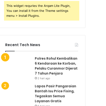
This widget requries the Arqam Lite Plugin,
You can install it from the Theme settings
menu > Install Plugins.
Recent Tech News
Polres Rohul Kembalikan
6 Kendaraan ke Korban,
Pelaku Curanmor Dijerat
7 Tahun Penjara
2 hari ago
Lapas Pasir Pangaraian
Bantah Isu Price Fixing,
Tegaskan Semua
Layanan Gratis
5 hari ago