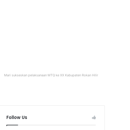
Mari sukseskan pelaksanaan MTQ ke XX Kabupaten Rokan Hilir
Follow Us