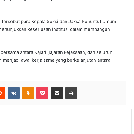
n tersebut para Kepala Seksi dan Jaksa Penuntut Umum
ni menunjukkan keseriusan institusi dalam membangun
bersama antara Kajari, jajaran kejaksaan, dan seluruh
n menjadi awal kerja sama yang berkelanjutan antara
erest
Reddit
VKontakte
Odnoklassniki
Pocket
Share via Email
Print