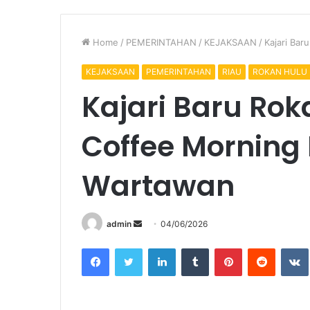
Home
/
PEMERINTAHAN
/
KEJAKSAAN
/
Kajari Ba
KEJAKSAAN
PEMERINTAHAN
RIAU
ROKAN HULU
Kajari Baru Rok
Coffee Morning
Wartawan
Send
admin
04/06/2026
an
Facebook
Twitter
LinkedIn
Tumblr
Pinterest
Reddit
email