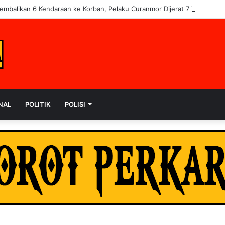
Kembalikan 6 Kendaraan ke Korban, Pelaku Curanmor Dijerat 7 Tahun Pen
NAL
POLITIK
POLISI