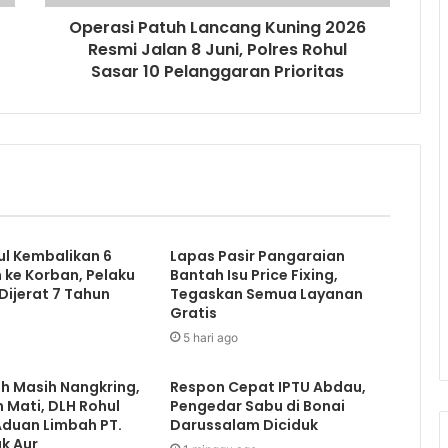
Operasi Patuh Lancang Kuning 2026
Resmi Jalan 8 Juni, Polres Rohul
Sasar 10 Pelanggaran Prioritas
ul Kembalikan 6
Lapas Pasir Pangaraian
ke Korban, Pelaku
Bantah Isu Price Fixing,
ijerat 7 Tahun
Tegaskan Semua Layanan
Gratis
5 hari ago
h Masih Nangkring,
Respon Cepat IPTU Abdau,
Mati, DLH Rohul
Pengedar Sabu di Bonai
 Aduan Limbah PT.
Darussalam Diciduk
uk Aur