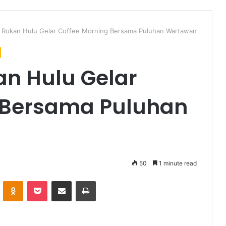
ru Rokan Hulu Gelar Coffee Morning Bersama Puluhan Wartawan
an Hulu Gelar
 Bersama Puluhan
50
1 minute read
VKontakte
Odnoklassniki
Pocket
Share via Email
Print