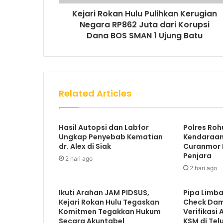
Kejari Rokan Hulu Pulihkan Kerugian
Negara RP862 Juta dari Korupsi
Dana BOS SMAN 1 Ujung Batu
Related Articles
Hasil Autopsi dan Labfor
Polres Roh
Ungkap Penyebab Kematian
Kendaraan 
dr. Alex di Siak
Curanmor D
Penjara
2 hari ago
2 hari ago
Ikuti Arahan JAM PIDSUS,
Pipa Limba
Kejari Rokan Hulu Tegaskan
Check Dam 
Komitmen Tegakkan Hukum
Verifikasi
Secara Akuntabel
KSM di Tel