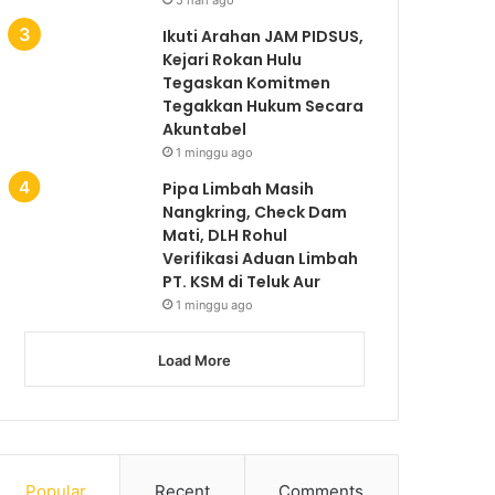
Ikuti Arahan JAM PIDSUS,
Kejari Rokan Hulu
Tegaskan Komitmen
Tegakkan Hukum Secara
Akuntabel
1 minggu ago
Pipa Limbah Masih
Nangkring, Check Dam
Mati, DLH Rohul
Verifikasi Aduan Limbah
PT. KSM di Teluk Aur
1 minggu ago
Load More
Popular
Recent
Comments