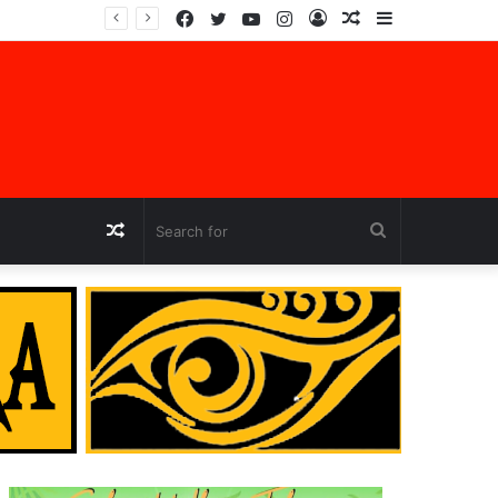
Facebook
Twitter
YouTube
Instagram
Log
Random
Sidebar
jara
In
Article
Random
Search
Article
for