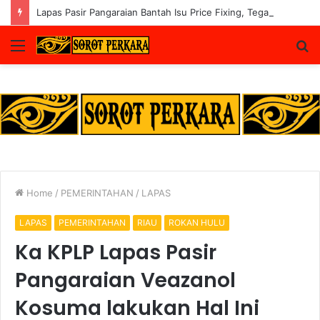
Lapas Pasir Pangaraian Bantah Isu Price Fixing, Tegaskan Semua Layanan Gratis
Menu
S
fo
Home
/
PEMERINTAHAN
/
LAPAS
LAPAS
PEMERINTAHAN
RIAU
ROKAN HULU
Ka KPLP Lapas Pasir
Pangaraian Veazanol
Kosuma lakukan Hal Ini