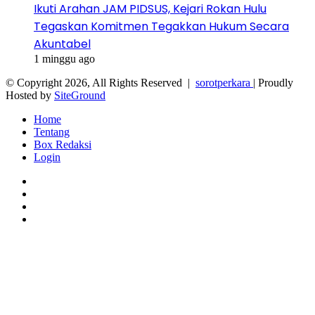
Ikuti Arahan JAM PIDSUS, Kejari Rokan Hulu
Tegaskan Komitmen Tegakkan Hukum Secara
Akuntabel
1 minggu ago
© Copyright 2026, All Rights Reserved |
sorotperkara
| Proudly
Hosted by
SiteGround
Home
Tentang
Box Redaksi
Login
Facebook
Twitter
YouTube
Instagram
Facebook
Twitter
WhatsApp
Telegram
Viber
Back
to
top
button