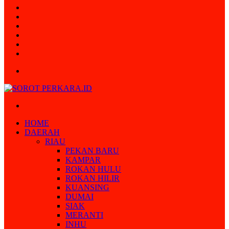
Random
Article
Log
In
Instagram
YouTube
Twitter
Facebook
Menu
Search
for
HOME
DAERAH
RIAU
PEKAN BARU
KAMPAR
ROKAN HULU
ROKAN HILIR
KUANSING
DUMAI
SIAK
MERANTI
INHU