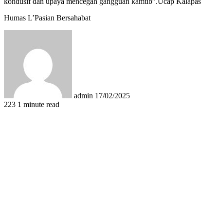
kondusif dan upaya mencegah gangguan kamtib”.Ucap Kalapas
Humas L’Pasian Bersahabat
Send
an
email
admin
17/02/2025
223
1 minute read