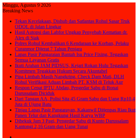
Minggu, Agustus 9 2026
Breaking News
Tekan Kecelakaan, Dishub dan Satlantas Rohul Sasar Truk
ODOL di Jalan Lingkar
Hasil Autopsi dan Labfor Ungkap Penyebab Kematian dr.
Alex di Siak
Polres Rohul Kembalikan 6 Kendaraan ke Korban, Pelaku
Curanmor Dijerat 7 Tahun Penjara
Lapas Pasir Pangaraian Bantah Isu Price Fixing, Tegaskan
Semua Layanan Gratis
Ikuti Arahan JAM PIDSUS, Kejari Rokan Hulu Tegaskan
Komitmen Tegakkan Hukum Secara Akuntabel
Pipa Limbah Masih Nangkring, Check Dam Mati, DLH
Rohul Verifikasi Aduan Limbah PT. KSM di Teluk Aur
Respon Cepat IPTU Abdau, Pengedar Sabu di Bonai
Darussalam Diciduk
Dari Tangan AA, Polisi Sita 45 Gram Sabu dan Uang Rp10,4
Juta di Ujung Batu
Tinjau Lapas Pasir Pangarayan, Kakanwil Ditjenpas Riau Ikut
Panen Telur dan Kangkung Hasil Karya WBP
Dibekuk Jam 3 Pagi, Pengedar Sabu di Kunto Darussalam
Kantongi 2,16 Gram dan Uang Tunai
Sidebar