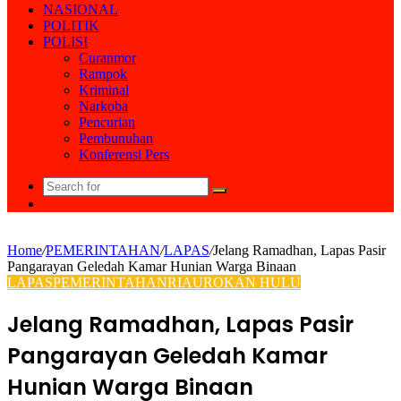
NASIONAL
POLITIK
POLISI
Curanmor
Rampok
Kriminal
Narkoba
Pencurian
Pembunuhan
Konferensi Pers
Search
Random
for
Article
Home
/
PEMERINTAHAN
/
LAPAS
/
Jelang Ramadhan, Lapas Pasir
Pangarayan Geledah Kamar Hunian Warga Binaan
LAPAS
PEMERINTAHAN
RIAU
ROKAN HULU
Jelang Ramadhan, Lapas Pasir
Pangarayan Geledah Kamar
Hunian Warga Binaan