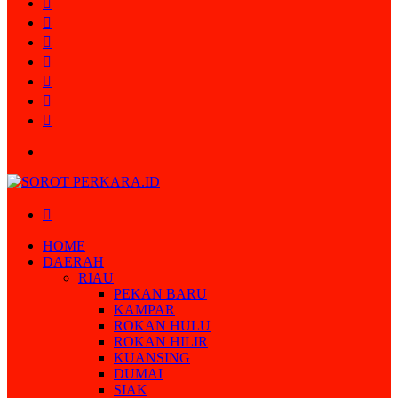
Random
Article
Log
In
Instagram
YouTube
Twitter
Facebook
Menu
Search
for
HOME
DAERAH
RIAU
PEKAN BARU
KAMPAR
ROKAN HULU
ROKAN HILIR
KUANSING
DUMAI
SIAK