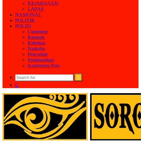
KEJAKSAAN
LAPAS
NASIONAL
POLITIK
POLISI
Curanmor
Rampok
Kriminal
Narkoba
Pencurian
Pembunuhan
Konferensi Pers
Search
Random
for
Article