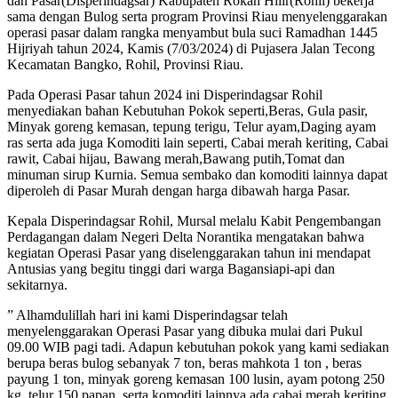
dan Pasar(Disperindagsar) Kabupaten Rokan Hilir(Rohil) bekerja
sama dengan Bulog serta program Provinsi Riau menyelenggarakan
operasi pasar dalam rangka menyambut bula suci Ramadhan 1445
Hijriyah tahun 2024, Kamis (7/03/2024) di Pujasera Jalan Tecong
Kecamatan Bangko, Rohil, Provinsi Riau.
Pada Operasi Pasar tahun 2024 ini Disperindagsar Rohil
menyediakan bahan Kebutuhan Pokok seperti,Beras, Gula pasir,
Minyak goreng kemasan, tepung terigu, Telur ayam,Daging ayam
ras serta ada juga Komoditi lain seperti, Cabai merah keriting, Cabai
rawit, Cabai hijau, Bawang merah,Bawang putih,Tomat dan
minuman sirup Kurnia. Semua sembako dan komoditi lainnya dapat
diperoleh di Pasar Murah dengan harga dibawah harga Pasar.
Kepala Disperindagsar Rohil, Mursal melalu Kabit Pengembangan
Perdagangan dalam Negeri Delta Norantika mengatakan bahwa
kegiatan Operasi Pasar yang diselenggarakan tahun ini mendapat
Antusias yang begitu tinggi dari warga Bagansiapi-api dan
sekitarnya.
” Alhamdulillah hari ini kami Disperindagsar telah
menyelenggarakan Operasi Pasar yang dibuka mulai dari Pukul
09.00 WIB pagi tadi. Adapun kebutuhan pokok yang kami sediakan
berupa beras bulog sebanyak 7 ton, beras mahkota 1 ton , beras
payung 1 ton, minyak goreng kemasan 100 lusin, ayam potong 250
kg, telur 150 papan, serta komoditi lainnya ada cabai merah keriting