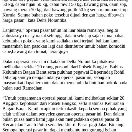
50 kg, cabai hijau 50 kg, cabai rawit 50 kg, bawang prai, daun sop,
bawang merah 50 kg, dan bawang putih 50 kg serta minuman sirup
Kurnia. Semua bahan poko tersebut dijual dengan harga dibawah
harga pasar,” kata Delta Norantika.
Lanjutnya,” operasi pasar tahun ini luar biasa ramainya, begitu
antusiasnya masyarakat sehingga dalam sekejap saja semua bahan
kebutuhan pokok yang kami sediakan tadi terjual, bahkan kami
menambah kan pasokan lagi dari distributor untuk bahan komoditi
cabe,bawang dan tomat,”terangnya
Dalam operasi pasar ini dikatakan Delta Norantika pihaknya
melibatkan sekitar 20 orang personil dari Polsek Bangko, Babinsa
Kelurahan Bagan Barat serta puluhan pegawai Disperindag Rohil.
Diharapkannya dengan adanya operasi pasar ini, sebagian
masyarakat dapat terbantu dalam memenuhi kebutuhan pokok pada
bulan suci Ramadhan.
“Untuk pengamanan operasi pasar ini, kami melibatkan sekitar 20
Anggota kepolisian dari Polsek Bangko, serta Babinsa Kelurahan
Bagan Barat. Kami ucapkan terimakasih kepada semua pihak yang
telah terlibat dalam penyelenggaraan operasi pasar ini. Dan dalam
bulan puasa nanti kami juga akan mengadakan operasi pasar di
Kecamatan Tanah Putih serta terakhir di Pasar pagi Jalan Bintang.
Semoga operasi pasar ini dapat membantu mengurangi beban