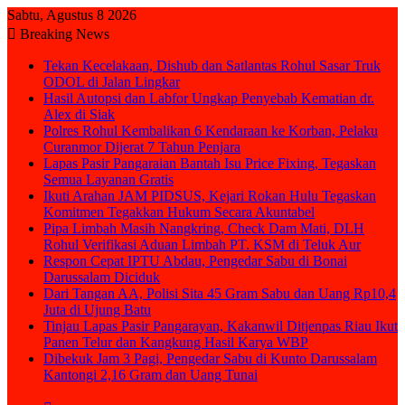
Sabtu, Agustus 8 2026
Breaking News
Tekan Kecelakaan, Dishub dan Satlantas Rohul Sasar Truk
ODOL di Jalan Lingkar
Hasil Autopsi dan Labfor Ungkap Penyebab Kematian dr.
Alex di Siak
Polres Rohul Kembalikan 6 Kendaraan ke Korban, Pelaku
Curanmor Dijerat 7 Tahun Penjara
Lapas Pasir Pangaraian Bantah Isu Price Fixing, Tegaskan
Semua Layanan Gratis
Ikuti Arahan JAM PIDSUS, Kejari Rokan Hulu Tegaskan
Komitmen Tegakkan Hukum Secara Akuntabel
Pipa Limbah Masih Nangkring, Check Dam Mati, DLH
Rohul Verifikasi Aduan Limbah PT. KSM di Teluk Aur
Respon Cepat IPTU Abdau, Pengedar Sabu di Bonai
Darussalam Diciduk
Dari Tangan AA, Polisi Sita 45 Gram Sabu dan Uang Rp10,4
Juta di Ujung Batu
Tinjau Lapas Pasir Pangarayan, Kakanwil Ditjenpas Riau Ikut
Panen Telur dan Kangkung Hasil Karya WBP
Dibekuk Jam 3 Pagi, Pengedar Sabu di Kunto Darussalam
Kantongi 2,16 Gram dan Uang Tunai
Sidebar