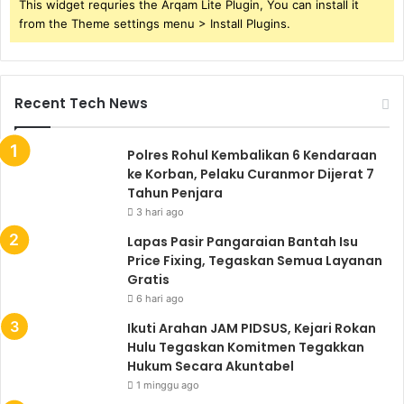
This widget requries the Arqam Lite Plugin, You can install it
from the Theme settings menu > Install Plugins.
Recent Tech News
Polres Rohul Kembalikan 6 Kendaraan
ke Korban, Pelaku Curanmor Dijerat 7
Tahun Penjara
3 hari ago
Lapas Pasir Pangaraian Bantah Isu
Price Fixing, Tegaskan Semua Layanan
Gratis
6 hari ago
Ikuti Arahan JAM PIDSUS, Kejari Rokan
Hulu Tegaskan Komitmen Tegakkan
Hukum Secara Akuntabel
1 minggu ago