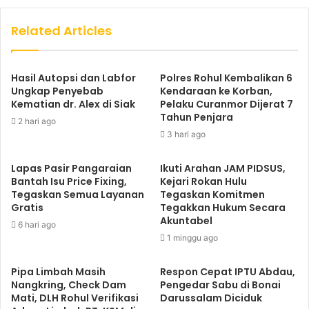
Related Articles
Hasil Autopsi dan Labfor
Polres Rohul Kembalikan 6
Ungkap Penyebab
Kendaraan ke Korban,
Kematian dr. Alex di Siak
Pelaku Curanmor Dijerat 7
Tahun Penjara
2 hari ago
3 hari ago
Lapas Pasir Pangaraian
Ikuti Arahan JAM PIDSUS,
Bantah Isu Price Fixing,
Kejari Rokan Hulu
Tegaskan Semua Layanan
Tegaskan Komitmen
Gratis
Tegakkan Hukum Secara
Akuntabel
6 hari ago
1 minggu ago
Pipa Limbah Masih
Respon Cepat IPTU Abdau,
Nangkring, Check Dam
Pengedar Sabu di Bonai
Mati, DLH Rohul Verifikasi
Darussalam Diciduk