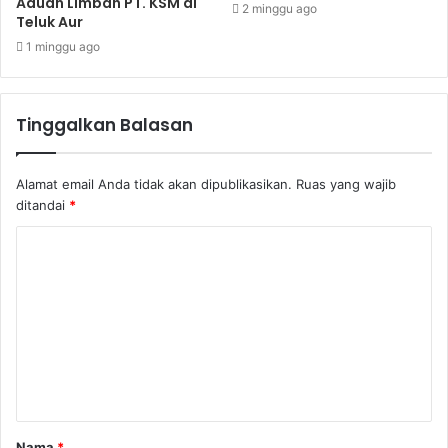
Aduan Limbah PT. KSM di
2 minggu ago
Teluk Aur
1 minggu ago
Tinggalkan Balasan
Alamat email Anda tidak akan dipublikasikan.
Ruas yang wajib
ditandai
*
Nama
*