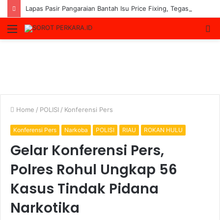
Lapas Pasir Pangaraian Bantah Isu Price Fixing, Tegaskan Semua Layanan Gratis
Menu
S
fo
Home
/
POLISI
/
Konferensi Pers
Konferensi Pers
Narkoba
POLISI
RIAU
ROKAN HULU
Gelar Konferensi Pers,
Polres Rohul Ungkap 56
Kasus Tindak Pidana
Narkotika